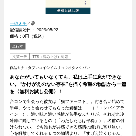
一穂ミチ
／著
配信開始日： 2026/05/22
価格：0円（税込）
単行本
文芸一般
TTS（読み上げ）対応
作品カナ：タブンコイシイムリョウオタメシバン
あなたがいてもいなくても、私は上手に息ができな
い。“かけがえのない存在”を描く希望の物語から一篇
を〈無料お試し公開〉！
合コンで出会った彼女は「猫ファースト」。付き合い始めて
半年、やっと会わせてもらった愛猫は……（「エンパイアラ
イン」）。濃い味と濃い感情が苦手なふたりが、それぞれ冷
凍庫に隠しているもの（「わたしたちは平穏」）。名前の付
けられない、でも誰もが共感できる感情の綻びに寄り添い、
心を解放してくれる６つの物語より、「すげえ泣くじゃん」