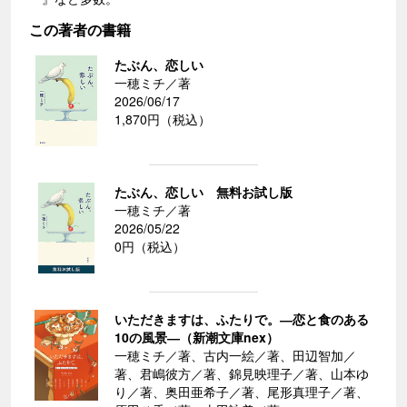
この著者の書籍
たぶん、恋しい
一穂ミチ／著
2026/06/17
1,870円（税込）
たぶん、恋しい 無料お試し版
一穂ミチ／著
2026/05/22
0円（税込）
いただきますは、ふたりで。―恋と食のある
10の風景―（新潮文庫nex）
一穂ミチ／著、古内一絵／著、田辺智加／
著、君嶋彼方／著、錦見映理子／著、山本ゆ
り／著、奥田亜希子／著、尾形真理子／著、