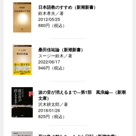
日本語教のすすめ（新潮新書）
鈴木孝夫／著
2012/05/25
880円（税込）
桑田佳祐論（新潮新書）
スージー鈴木／著
2022/06/17
946円（税込）
波の音が消えるまで―第1部 風浪編―（新潮
文庫）
沢木耕太郎／著
2018/01/26
825円（税込）