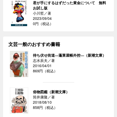
君が手にするはずだった黄金について 無料
お試し版
小川哲／著
2023/09/04
0円（税込）
文芸一般のおすすめ書籍
待ち伏せ街道―蓬莱屋帳外控―（新潮文庫）
志水辰夫／著
2016/04/01
869円（税込）
俗物図鑑（新潮文庫）
筒井康隆／著
2018/08/10
858円（税込）