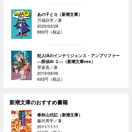
あの子とＱ（新潮文庫）
万城目学／著
2025/03/28
880円（税込）
犯人IAのインテリジェンス・アンプリファー
―探偵AI ２―（新潮文庫nex）
早坂吝／著
2019/09/06
693円（税込）
新潮文庫のおすすめ書籍
春秋山伏記（新潮文庫）
藤沢周平／著
2011/11/11