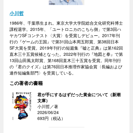
小川哲
1986年、千葉県生まれ。東京大学大学院総合文化研究科博士
課程退学。2015年、「ユートロニカのこちら側」で第3回ハ
ヤカワSFコンテスト〈大賞〉を受賞しデビュー。2017年刊
行の『ゲームの王国』で第31回山本周五郎賞、第38回日本
SF大賞を受賞。2019年刊行の短篇集『嘘と正典』は第162回
直木三十五賞候補となった。2022年刊行の『地図と拳』で第
13回山田風太郎賞、第168回直木三十五賞を受賞。同年刊行
の『君のクイズ』は第76回日本推理作家協会賞〈長編および
連作短編集部門〉を受賞している。
この著者の書籍
君が手にするはずだった黄金について（新潮
文庫）
小川哲／著
2026/06/24
693円（税込）