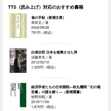
TTS（読み上げ）対応のおすすめ書籍
雀の手帖（新潮文庫）
幸田文／著
2024/08/28
781円（税込）
白洲次郎 日本を復興させた男
須藤孝光／著
2012/02/10
1,320円（税込）
経済学者たちの日米開戦―秋丸機関「幻の報
告書」の謎を解く―（新潮選書）
牧野邦昭／著
2018/11/09
1,870円（税込）