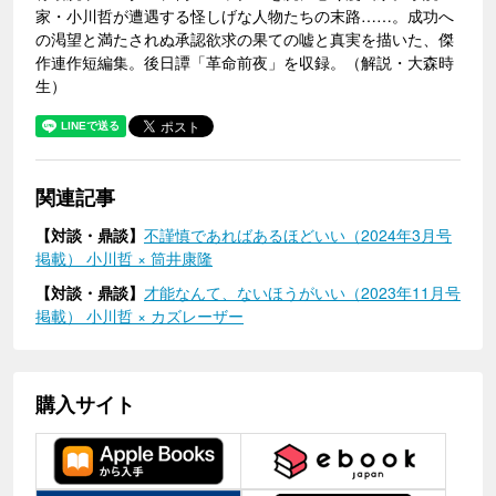
家・小川哲が遭遇する怪しげな人物たちの末路……。成功へ
の渇望と満たされぬ承認欲求の果ての嘘と真実を描いた、傑
作連作短編集。後日譚「革命前夜」を収録。（解説・大森時
生）
関連記事
【対談・鼎談】
不謹慎であればあるほどいい（2024年3月号
掲載） 小川哲 × 筒井康隆
【対談・鼎談】
才能なんて、ないほうがいい（2023年11月号
掲載） 小川哲 × カズレーザー
購入サイト