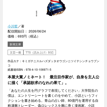
小川哲
／著
配信開始日： 2026/06/24
価格：693円（税込）
新潮文庫
文芸一般
TTS（読み上げ）対応
作品カナ：キミガテニスルハズダッタオウゴンニツイテシンチョウブン
コ
紙書籍ISBN：978-4-10-106971-5
本屋大賞ノミネート！ 最注目作家が、自身を主人公
に描く「承認欲求のなれの果て」。
「あなたの人生を円グラフで表現してください」大学院生の
僕は、エントリーシートを書くのをやめて、小説というフィ
クションを書き始める。青山の占い師、80億円を運用する自
称凄腕トレーダー、偽ロレックスを腕に巻く漫画家。小説