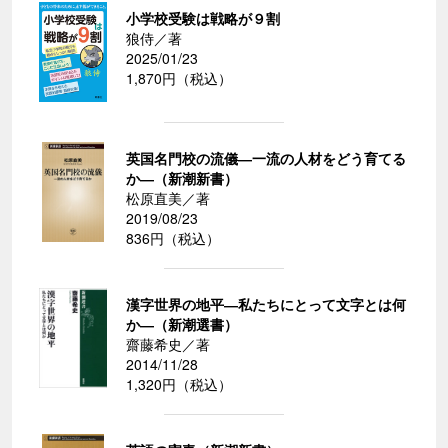
小学校受験は戦略が９割
狼侍／著
2025/01/23
1,870円（税込）
英国名門校の流儀―一流の人材をどう育てる
か―（新潮新書）
松原直美／著
2019/08/23
836円（税込）
漢字世界の地平―私たちにとって文字とは何
か―（新潮選書）
齋藤希史／著
2014/11/28
1,320円（税込）