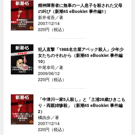
精神障害者に無辜の一人息子を殺された父母
の叫び（新潮45 eBooklet 事件編1）
新井省吾／著
2007/12/14
220円（税込）
犯人直撃「1988名古屋アベック殺人」少年少
女たちのそれから（新潮45 eBooklet 事件編
10）
中尾幸司／著
2009/06/12
220円（税込）
「中津川一家5人殺し」と「土浦28歳ひきこも
り・両親姉惨殺」（新潮45 eBooklet 事件編
2）
橘由歩／著
2007/12/14
220円（税込）