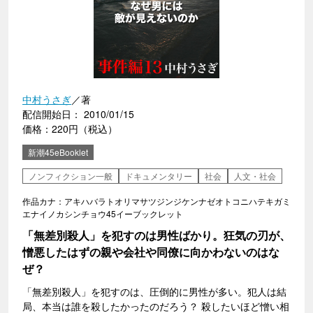
中村うさぎ
／著
配信開始日： 2010/01/15
価格：220円（税込）
新潮45eBooklet
ノンフィクション一般
ドキュメンタリー
社会
人文・社会
作品カナ：アキハバラトオリマサツジンジケンナゼオトコニハテキガミ
エナイノカシンチョウ45イーブックレット
「無差別殺人」を犯すのは男性ばかり。狂気の刃が、
憎悪したはずの親や会社や同僚に向かわないのはな
ぜ？
「無差別殺人」を犯すのは、圧倒的に男性が多い。犯人は結
局、本当は誰を殺したかったのだろう？ 殺したいほど憎い相