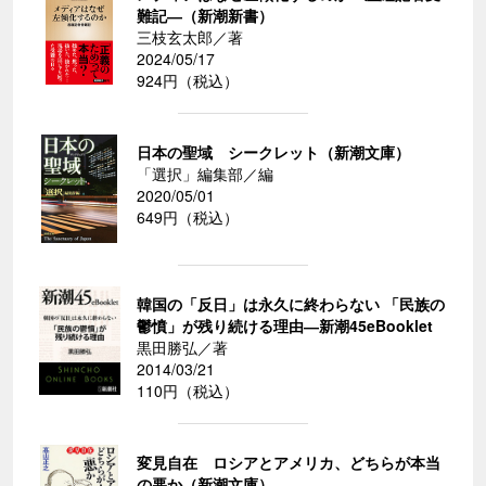
難記―（新潮新書）
三枝玄太郎／著
2024/05/17
924円（税込）
日本の聖域 シークレット（新潮文庫）
「選択」編集部／編
2020/05/01
649円（税込）
韓国の「反日」は永久に終わらない 「民族の
鬱憤」が残り続ける理由―新潮45eBooklet
黒田勝弘／著
2014/03/21
110円（税込）
変見自在 ロシアとアメリカ、どちらが本当
の悪か（新潮文庫）