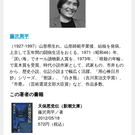
藤沢周平
（1927-1997）山形県生れ。山形師範卒業後、結核を発病。
上京して五年間の闘病生活をおくる。1971（昭和46）年、
「溟い海」でオール讀物新人賞を、1973年、「暗殺の年輪」
で直木賞を受賞。時代小説作家として、武家もの、市井もの
から、歴史小説、伝記小説まで幅広く活躍。『用心棒日月
抄』シリーズ、『密謀』、『白き瓶』（吉川英治文学賞）、
『市塵』（芸術選奨文部大臣賞）など、作品多数。
この著者の書籍
天保悪党伝（新潮文庫）
藤沢周平／著
2012/05/18
572円（税込）