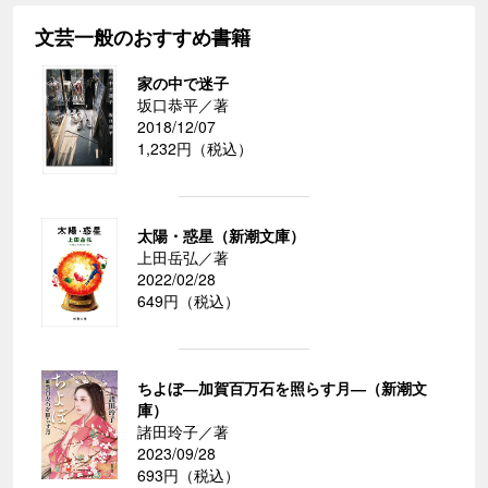
文芸一般のおすすめ書籍
家の中で迷子
坂口恭平／著
2018/12/07
1,232円（税込）
太陽・惑星（新潮文庫）
上田岳弘／著
2022/02/28
649円（税込）
ちよぼ―加賀百万石を照らす月―（新潮文
庫）
諸田玲子／著
2023/09/28
693円（税込）