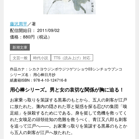
藤沢周平
／著
配信開始日： 2011/09/02
価格：880円（税込）
新潮文庫
文芸一般
時代小説
TTS（読み上げ）対応
作品カナ：シカクヨウジンボウジツゲツショウ03シンチョウブンコ
シリーズ名： 用心棒日月抄
紙書籍ISBN：978-4-10-124716-8
用心棒シリーズ。男と女の哀切な関係が胸に迫る！
お家乗っ取りを策謀する黒幕のもとから、五人の刺客が江戸
に放たれた。藩内の隠された罪と疑惑を探る忍びの集団「嗅
足組」を抹殺するためにである。身を挺して危機を救ってく
れた女嗅足の頭領佐知の危難を救うべく、青江又八郎も刺客
を追って江戸へ――。お家乗っ取りを策謀する黒幕のもとか
ら五人の刺客が江戸へ放たれた。