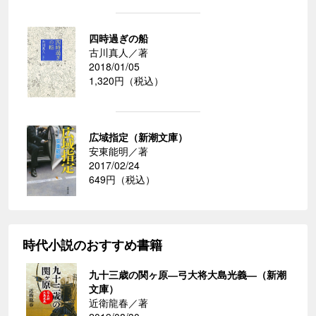
四時過ぎの船
古川真人／著
2018/01/05
1,320円（税込）
広域指定（新潮文庫）
安東能明／著
2017/02/24
649円（税込）
時代小説のおすすめ書籍
九十三歳の関ヶ原―弓大将大島光義―（新潮
文庫）
近衛龍春／著