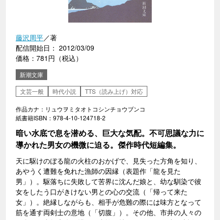
藤沢周平
／著
配信開始日： 2012/03/09
価格：781円（税込）
新潮文庫
文芸一般
時代小説
TTS（読み上げ）対応
作品カナ：リュウヲミタオトコシンチョウブンコ
紙書籍ISBN：978-4-10-124718-2
暗い水底で息を潜める、巨大な気配。不可思議な力に
導かれた男女の機微に迫る。傑作時代短編集。
天に駆けのぼる龍の火柱のおかげで、見失った方角を知り、
あやうく遭難を免れた漁師の因縁（表題作「龍を見た
男」）。駆落ちに失敗して苦界に沈んだ娘と、幼な馴染で彼
女をしたう口がきけない男との心の交流（「帰って来た
女」）。絶縁しながらも、相手が危難の際には味方となって
筋を通す両剣士の意地（「切腹」）。その他、市井の人々の