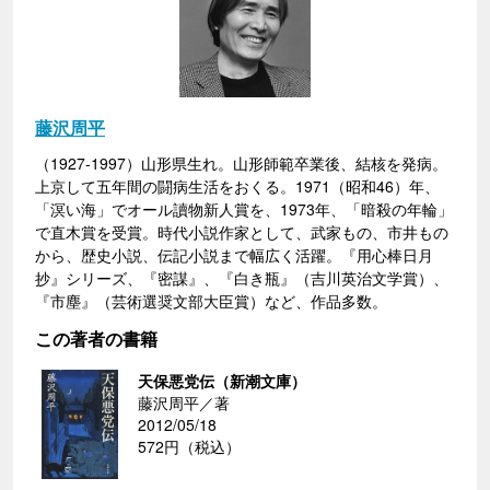
藤沢周平
（1927-1997）山形県生れ。山形師範卒業後、結核を発病。
上京して五年間の闘病生活をおくる。1971（昭和46）年、
「溟い海」でオール讀物新人賞を、1973年、「暗殺の年輪」
で直木賞を受賞。時代小説作家として、武家もの、市井もの
から、歴史小説、伝記小説まで幅広く活躍。『用心棒日月
抄』シリーズ、『密謀』、『白き瓶』（吉川英治文学賞）、
『市塵』（芸術選奨文部大臣賞）など、作品多数。
この著者の書籍
天保悪党伝（新潮文庫）
藤沢周平／著
2012/05/18
572円（税込）