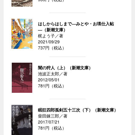
はしからはしまで―みとや・お瑛仕入帖
―（新潮文庫）
梶よう子／著
2021/09/29
737円（税込）
闇の狩人（上）（新潮文庫）
池波正太郎／著
2012/05/01
781円（税込）
眠狂四郎孤剣五十三次（下）（新潮文庫）
柴田錬三郎／著
2017/07/21
781円（税込）