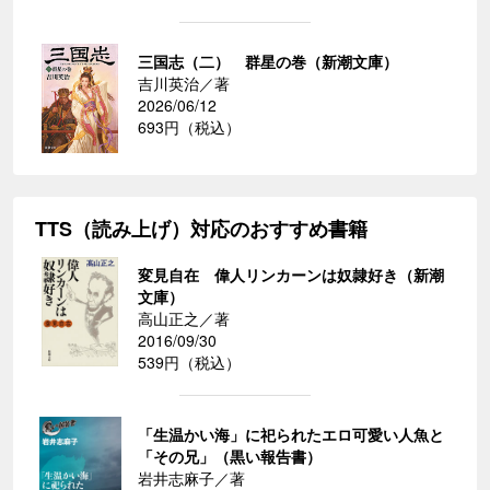
三国志（二） 群星の巻（新潮文庫）
吉川英治／著
2026/06/12
693円（税込）
TTS（読み上げ）対応のおすすめ書籍
変見自在 偉人リンカーンは奴隷好き（新潮
文庫）
高山正之／著
2016/09/30
539円（税込）
「生温かい海」に祀られたエロ可愛い人魚と
「その兄」（黒い報告書）
岩井志麻子／著