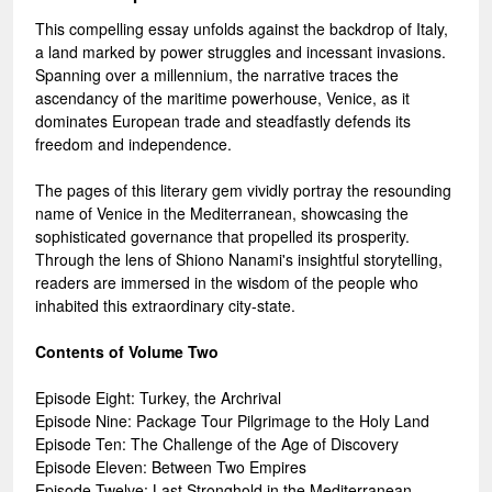
This compelling essay unfolds against the backdrop of Italy,
a land marked by power struggles and incessant invasions.
Spanning over a millennium, the narrative traces the
ascendancy of the maritime powerhouse, Venice, as it
dominates European trade and steadfastly defends its
freedom and independence.
The pages of this literary gem vividly portray the resounding
name of Venice in the Mediterranean, showcasing the
sophisticated governance that propelled its prosperity.
Through the lens of Shiono Nanami's insightful storytelling,
readers are immersed in the wisdom of the people who
inhabited this extraordinary city-state.
Contents of Volume Two
Episode Eight: Turkey, the Archrival
Episode Nine: Package Tour Pilgrimage to the Holy Land
Episode Ten: The Challenge of the Age of Discovery
Episode Eleven: Between Two Empires
Episode Twelve: Last Stronghold in the Mediterranean