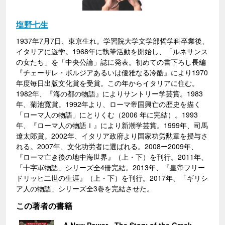
塩野七生
1937年7月7日、東京生れ。学習院大学文学部哲学科卒業後、
イタリアに遊学。1968年に執筆活動を開始し、「ルネサンス
の女たち」を「中央公論」誌に発表。初めての書下ろし長編
『チェーザレ・ボルジアあるいは優雅なる冷酷』により1970
年度毎日出版文化賞を受賞。この年からイタリアに住む。
1982年、『海の都の物語』によりサントリー学芸賞。1983
年、菊池寛賞。1992年より、ローマ帝国興亡の歴史を描く
「ローマ人の物語」にとりくむ（2006 年に完結）。1993
年、『ローマ人の物語Ｉ』により新潮学芸賞。1999年、司馬
遼太郎賞。2002年、イタリア政府より国家功労勲章を授与さ
れる。2007年、文化功労者に選ばれる。2008ー2009年、
『ローマ亡き後の地中海世界』（上・下）を刊行。2011年、
「十字軍物語」シリーズ全4冊完結。2013年、『皇帝フリー
ドリッヒ二世の生涯』（上・下）を刊行。2017年、「ギリシ
ア人の物語」シリーズ全3巻を完結させた。
この著者の書籍