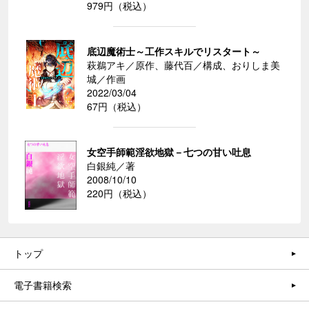
979円（税込）
底辺魔術士～工作スキルでリスタート～
萩鵜アキ／原作、藤代百／構成、おりしま美
城／作画
2022/03/04
67円（税込）
女空手師範淫欲地獄－七つの甘い吐息
白銀純／著
2008/10/10
220円（税込）
トップ
電子書籍検索