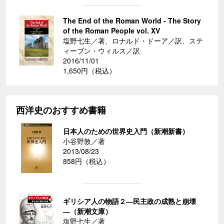
The End of the Roman World - The Story
of the Roman People vol. XV
塩野七生／著、ロナルド・ドーア／訳、ステ
ィーブン・ウィルス／訳
2016/11/01
1,650円（税込）
西洋史のおすすめ書籍
日本人のための世界史入門（新潮新書）
小谷野敦／著
2013/08/23
858円（税込）
ギリシア人の物語２―民主政の成熟と崩壊
―（新潮文庫）
塩野七生／著