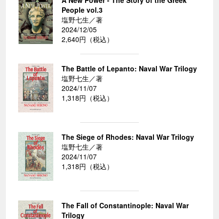
A New Power - The Story of the Greek
People vol.3
塩野七生／著
2024/12/05
2,640円（税込）
The Battle of Lepanto: Naval War Trilogy
塩野七生／著
2024/11/07
1,318円（税込）
The Siege of Rhodes: Naval War Trilogy
塩野七生／著
2024/11/07
1,318円（税込）
The Fall of Constantinople: Naval War
Trilogy