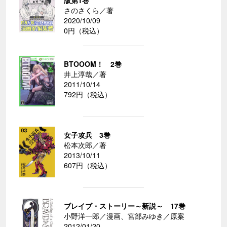
版第1巻
さのさくら／著
2020/10/09
0円（税込）
BTOOOM！ 2巻
井上淳哉／著
2011/10/14
792円（税込）
女子攻兵 3巻
松本次郎／著
2013/10/11
607円（税込）
ブレイブ・ストーリー～新説～ 17巻
小野洋一郎／漫画、宮部みゆき／原案
2012/01/20