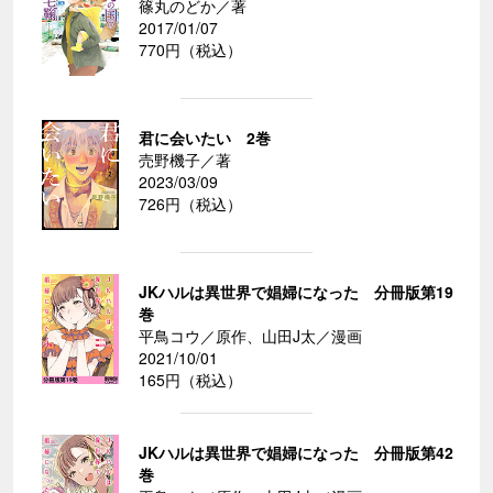
篠丸のどか／著
2017/01/07
770円（税込）
君に会いたい 2巻
売野機子／著
2023/03/09
726円（税込）
JKハルは異世界で娼婦になった 分冊版第19
巻
平鳥コウ／原作、山田J太／漫画
2021/10/01
165円（税込）
JKハルは異世界で娼婦になった 分冊版第42
巻