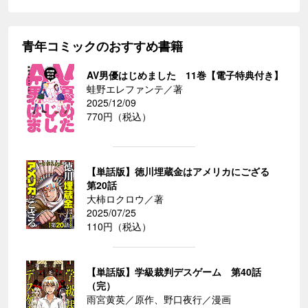
青年コミックのおすすめ書籍
AV男優はじめました 11巻【電子特典付き】
蛙野エレファンテ／著
2025/12/09
770円（税込）
【単話版】徳川埋蔵金はアメリカにござる
第20話
大柿ロクロウ／著
2025/07/25
110円（税込）
【単話版】学級裁判デスゲーム 第40話
（完）
雨宮黄英／原作、野口夜行／漫画