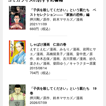
「子供を殺してください」という親たち ベ
ストセレクション――「家族の恐怖」編
押川剛／原作、鈴木マサカズ／漫画
2021/11/09
660円（税込）
しゃばけ漫画 仁吉の巻
えすとえむ／漫画、みもり／漫画、岩岡ヒサ
エ／漫画、高橋留美子／漫画、畠中恵／原
作、鈴木志保／漫画、吉川景都／漫画、紗久
楽さわ／漫画、柴田ゆう／キャラクター原案
2015/08/14
704円（税込）
「子供を殺してください」という親たち 19
巻
押川剛／原作、鈴木マサカズ／漫画
2026/07/09