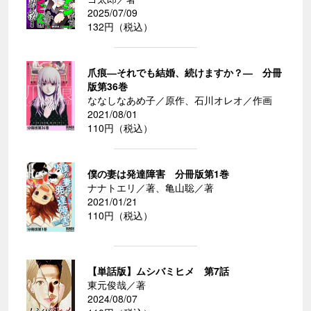
2025/07/09
132円（税込）
爪痕―それでも結婚、続けますか？― 分冊
版第36巻
ななしなあめ子／原作、石川オレオ／作画
2021/08/01
110円（税込）
僕の妻は発達障害 分冊版第1巻
ナナトエリ／著、亀山聡／著
2021/01/21
110円（税込）
【単話版】ムシバミヒメ 第7話
東元俊哉／著
2024/08/07