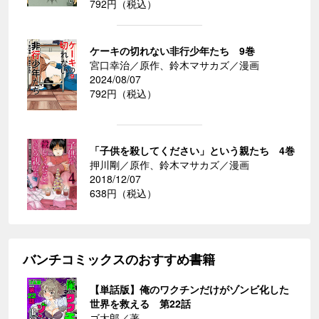
792円（税込）
ケーキの切れない非行少年たち 9巻
宮口幸治／原作、鈴木マサカズ／漫画
2024/08/07
792円（税込）
「子供を殺してください」という親たち 4巻
押川剛／原作、鈴木マサカズ／漫画
2018/12/07
638円（税込）
バンチコミックスのおすすめ書籍
【単話版】俺のワクチンだけがゾンビ化した
世界を救える 第22話
ゴ太郎／著