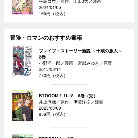
平鳥コウ／原作、山田J太／漫画
2024/01/05
165円（税込）
冒険・ロマンのおすすめ書籍
ブレイブ・ストーリー新説 ～十戒の旅人～
2巻
小野洋一郎／漫画、宮部みゆき／原案
2015/08/14
770円（税込）
BTOOOM！ U-18 6巻（完）
井上淳哉／原作、伊藤洋樹／漫画
2023/03/09
858円（税込）