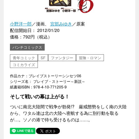
小野洋一郎
／漫画、
宮部みゆき
／原案
配信開始日： 2012/01/20
価格：792円（税込）
バンチコミックス
青年コミック
SF
ファンタジー
冒険・ロマン
コミカライズ
作品カナ：ブレイブストーリーシンセツ06
シリーズ名： ブレイブ・ストーリー～新説～
紙書籍ISBN：978-4-10-771205-9
そして戦いの幕は上がる！
ついに南北大陸間で戦争が勃発!? 厳戒態勢をしく南の大陸
から、ワタル達は北の大陸へ密航する為に別行動を取る
が…。ソノの港で待ち受けるものは……。