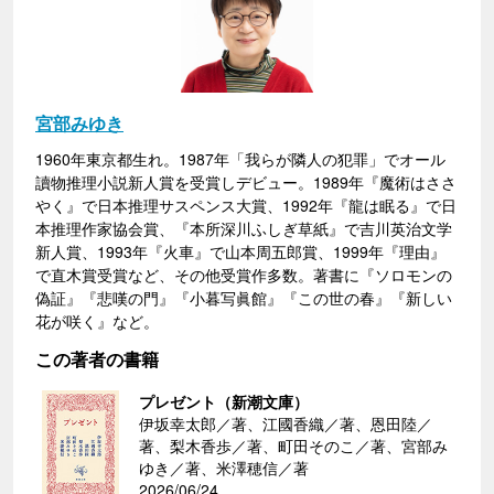
宮部みゆき
1960年東京都生れ。1987年「我らが隣人の犯罪」でオール
讀物推理小説新人賞を受賞しデビュー。1989年『魔術はささ
やく』で日本推理サスペンス大賞、1992年『龍は眠る』で日
本推理作家協会賞、『本所深川ふしぎ草紙』で吉川英治文学
新人賞、1993年『火車』で山本周五郎賞、1999年『理由』
で直木賞受賞など、その他受賞作多数。著書に『ソロモンの
偽証』『悲嘆の門』『小暮写眞館』『この世の春』『新しい
花が咲く』など。
この著者の書籍
プレゼント（新潮文庫）
伊坂幸太郎／著、江國香織／著、恩田陸／
著、梨木香歩／著、町田そのこ／著、宮部み
ゆき／著、米澤穂信／著
2026/06/24