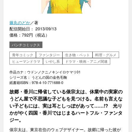
篠丸のどか
／著
配信開始日： 2013/09/13
価格：792円（税込）
バンチコミックス
青年コミック
ファンタジー
生き物・ペット
料理・グルメ
ヒューマンドラマ
いやし系
ドラマ・映画・アニメ関連
作品カナ：ウドンノクニノキンイロケマリ01
シリーズ名： うどんの国の金色毛鞠
紙書籍ISBN：978-4-10-771688-0
故郷・香川に帰省している俵宗太は、休業中の実家の
うどん屋で不思議な子どもを見つける。名前も言えな
い子どもには、実は耳としっぽがあって……!? 光り
かがやく四国・香川ではじまるハートフル・ファンタ
ジー。
俵宗太は、東京在住のウェブデザイナー。故郷に帰った彼が