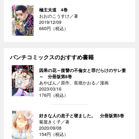
極主夫道 4巻
おおのこうすけ／著
2019/12/09
660円（税込）
バンチコミックスのおすすめ書籍
因果の花～復讐の不倫女と罪だらけのサレ妻
～ 分冊版第8巻
あやぱん／原作、長堀かおる／漫画
2023/03/16
176円（税込）
好きな人の息子と寝ました。 分冊版第5巻
菊屋きく子／著
2020/09/08
154円（税込）