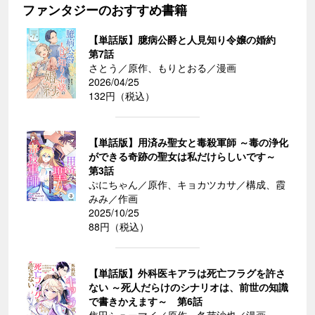
ファンタジーのおすすめ書籍
【単話版】臆病公爵と人見知り令嬢の婚約
第7話
さとう／原作、もりとおる／漫画
2026/04/25
132円（税込）
【単話版】用済み聖女と毒殺軍師 ～毒の浄化
ができる奇跡の聖女は私だけらしいです～
第3話
ぷにちゃん／原作、キョカツカサ／構成、霞
みみ／作画
2025/10/25
88円（税込）
【単話版】外科医キアラは死亡フラグを許さ
ない ～死人だらけのシナリオは、前世の知識
で書きかえます～ 第6話