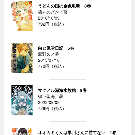
うどんの国の金色毛鞠 8巻
篠丸のどか／著
2016/10/09
792円（税込）
向ヒ兎堂日記 5巻
鷹野久／著
2015/07/10
770円（税込）
マグメル深海水族館 9巻
椙下聖海／著
2023/09/08
726円（税込）
オオカミくんは早川さんに勝てない 1巻