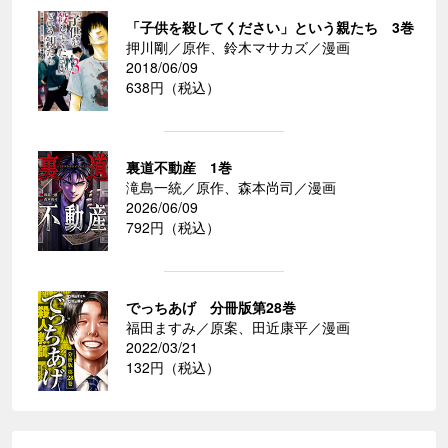
「子供を殺してください」という親たち 3巻
押川剛／原作、鈴木マサカズ／漫画
2018/06/09
638円（税込）
裏道不動産 1巻
滝島一統／原作、森本尚司／漫画
2026/06/09
792円（税込）
でっちあげ 分冊版第28巻
福田ますみ／原案、田近康平／漫画
2022/03/21
132円（税込）