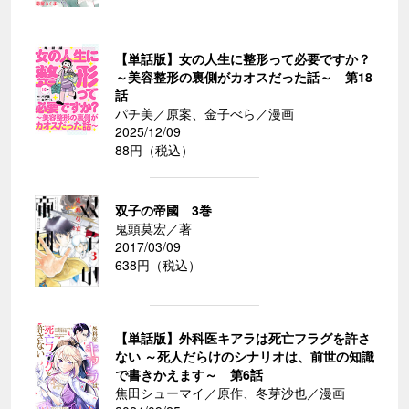
【単話版】女の人生に整形って必要ですか？
～美容整形の裏側がカオスだった話～ 第18
話
パチ美／原案、金子べら／漫画
2025/12/09
88円（税込）
双子の帝國 3巻
鬼頭莫宏／著
2017/03/09
638円（税込）
【単話版】外科医キアラは死亡フラグを許さ
ない ～死人だらけのシナリオは、前世の知識
で書きかえます～ 第6話
焦田シューマイ／原作、冬芽沙也／漫画