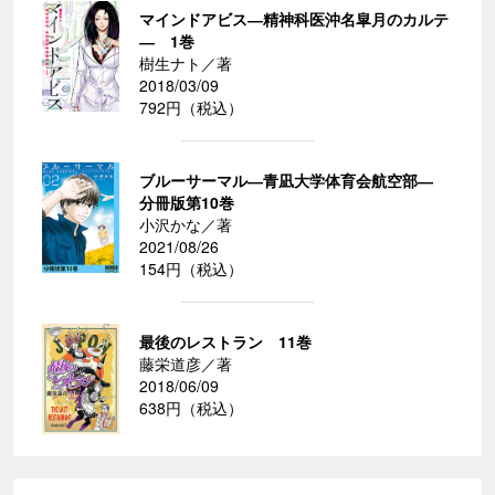
マインドアビス―精神科医沖名皐月のカルテ
― 1巻
樹生ナト／著
2018/03/09
792円（税込）
ブルーサーマル―青凪大学体育会航空部―
分冊版第10巻
小沢かな／著
2021/08/26
154円（税込）
最後のレストラン 11巻
藤栄道彦／著
2018/06/09
638円（税込）