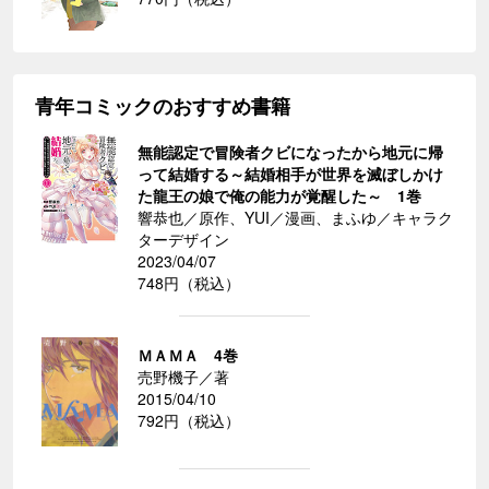
青年コミックのおすすめ書籍
無能認定で冒険者クビになったから地元に帰
って結婚する～結婚相手が世界を滅ぼしかけ
た龍王の娘で俺の能力が覚醒した～ 1巻
響恭也／原作、YUI／漫画、まふゆ／キャラク
ターデザイン
2023/04/07
748円（税込）
ＭＡＭＡ 4巻
売野機子／著
2015/04/10
792円（税込）