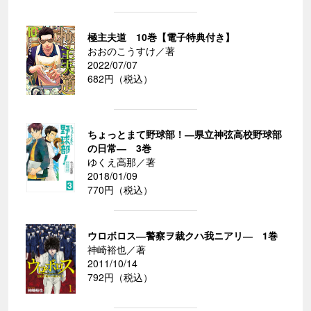
極主夫道 10巻【電子特典付き】
おおのこうすけ／著
2022/07/07
682円（税込）
ちょっとまて野球部！―県立神弦高校野球部
の日常― 3巻
ゆくえ高那／著
2018/01/09
770円（税込）
ウロボロス―警察ヲ裁クハ我ニアリ― 1巻
神崎裕也／著
2011/10/14
792円（税込）