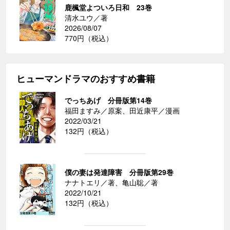
鹿楓堂よついろ日和 23巻
清水ユウ／著
2026/08/07
770円（税込）
ヒューマンドラマのおすすめ書籍
でっちあげ 分冊版第14巻
福田ますみ／原案、田近康平／漫画
2022/03/21
132円（税込）
僕の妻は発達障害 分冊版第29巻
ナナトエリ／著、亀山聡／著
2022/10/21
132円（税込）