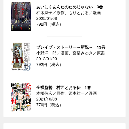
あいにくあんたのためじゃない 3巻
柚木麻子／原作、もりとおる／漫画
2025/01/08
792円（税込）
ブレイブ・ストーリー～新説～ 13巻
小野洋一郎／漫画、宮部みゆき／原案
2012/01/20
792円（税込）
全裸監督 村西とおる伝 1巻
本橋信宏／原作、須本壮一／漫画
2021/10/08
770円（税込）