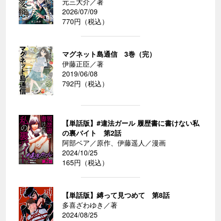
元三大介／著
2026/07/09
770円（税込）
マグネット島通信 3巻（完）
伊藤正臣／著
2019/06/08
792円（税込）
【単話版】#違法ガール 履歴書に書けない私
の裏バイト 第2話
阿部ベア／原作、伊藤遥人／漫画
2024/10/25
165円（税込）
【単話版】縛って見つめて 第8話
多喜ざわゆき／著
2024/08/25