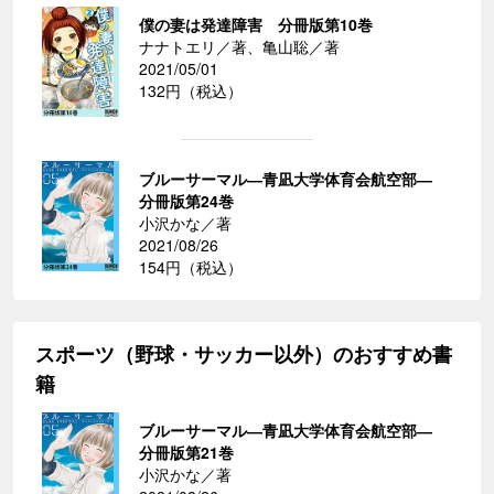
僕の妻は発達障害 分冊版第10巻
ナナトエリ／著、亀山聡／著
2021/05/01
132円（税込）
ブルーサーマル―青凪大学体育会航空部―
分冊版第24巻
小沢かな／著
2021/08/26
154円（税込）
スポーツ（野球・サッカー以外）のおすすめ書
籍
ブルーサーマル―青凪大学体育会航空部―
分冊版第21巻
小沢かな／著