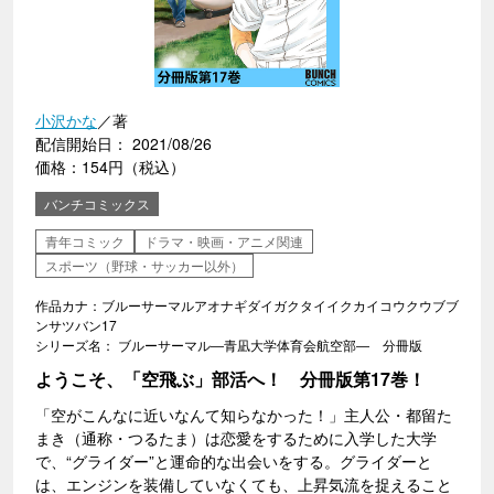
小沢かな
／著
配信開始日： 2021/08/26
価格：154円（税込）
バンチコミックス
青年コミック
ドラマ・映画・アニメ関連
スポーツ（野球・サッカー以外）
作品カナ：ブルーサーマルアオナギダイガクタイイクカイコウクウブブ
ンサツバン17
シリーズ名： ブルーサーマル―青凪大学体育会航空部― 分冊版
ようこそ、「空飛ぶ」部活へ！ 分冊版第17巻！
「空がこんなに近いなんて知らなかった！」主人公・都留た
まき（通称・つるたま）は恋愛をするために入学した大学
で、“グライダー”と運命的な出会いをする。グライダーと
は、エンジンを装備していなくても、上昇気流を捉えること