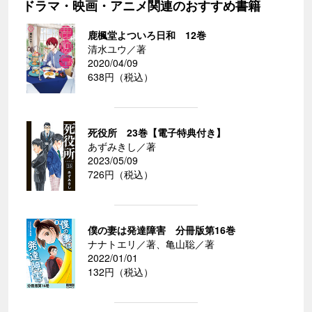
ドラマ・映画・アニメ関連のおすすめ書籍
鹿楓堂よついろ日和 12巻
清水ユウ／著
2020/04/09
638円（税込）
死役所 23巻【電子特典付き】
あずみきし／著
2023/05/09
726円（税込）
僕の妻は発達障害 分冊版第16巻
ナナトエリ／著、亀山聡／著
2022/01/01
132円（税込）