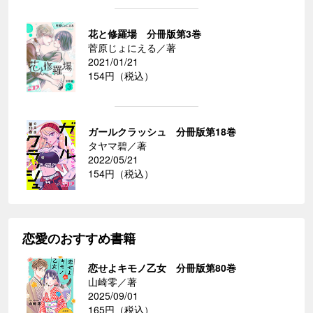
花と修羅場 分冊版第3巻
菅原じょにえる／著
2021/01/21
154円（税込）
ガールクラッシュ 分冊版第18巻
タヤマ碧／著
2022/05/21
154円（税込）
恋愛のおすすめ書籍
恋せよキモノ乙女 分冊版第80巻
山崎零／著
2025/09/01
165円（税込）