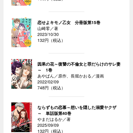
恋せよキモノ乙女 分冊版第15巻
山崎零／著
2023/10/30
132円（税込）
因果の花～復讐の不倫女と罪だらけのサレ妻
～ 1巻
あやぱん／原作、長堀かおる／漫画
2022/02/09
748円（税込）
ならずもの恋慕～想いを隠した溺愛ヤクザ
～ 単話版第40巻
やまだはるか／著
2025/09/09
132円（税込）