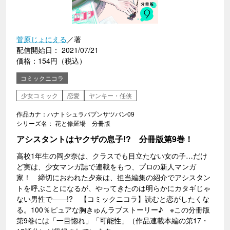
菅原じょにえる
／著
配信開始日： 2021/07/21
価格：154円（税込）
コミックニコラ
少女コミック
恋愛
ヤンキー・任侠
作品カナ：ハナトシュラバブンサツバン09
シリーズ名： 花と修羅場 分冊版
アシスタントはヤクザの息子!? 分冊版第9巻！
高校1年生の岡夕奈は、クラスでも目立たない女の子…だけ
ど実は、少女マンガ誌で連載をもつ、プロの新人マンガ
家！ 締切におわれた夕奈は、担当編集の紹介でアシスタン
トを呼ぶことになるが、やってきたのは明らかにカタギじゃ
ない男性で――!? 【コミックニコラ】読むと恋がしたくな
る。100％ピュアな胸きゅんラブストーリー♪ ※この分冊版
第9巻には「一目惚れ」「可能性」（作品連載本編の第17・