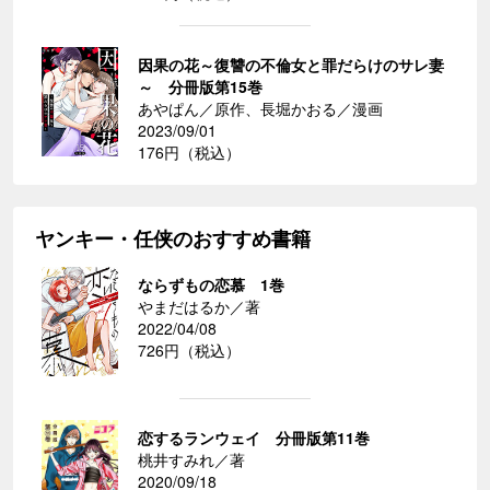
因果の花～復讐の不倫女と罪だらけのサレ妻
～ 分冊版第15巻
あやぱん／原作、長堀かおる／漫画
2023/09/01
176円（税込）
ヤンキー・任侠のおすすめ書籍
ならずもの恋慕 1巻
やまだはるか／著
2022/04/08
726円（税込）
恋するランウェイ 分冊版第11巻
桃井すみれ／著
2020/09/18