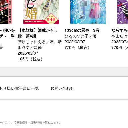
～想いを
【単話版】酒蔵かもし
133cmの景色 3巻
ならずも
ザ～ 単
婚 第4話
ひるのつき子／著
やまだは
菅原じょにえる／著、増
2025/02/07
2025/07/
著
田晶文／監修
770円（税込）
770円
2025/02/07
165円（税込）
取り扱い電子書店一覧
お問い合わせ
ータについて無断使用・無断転載を禁止します。