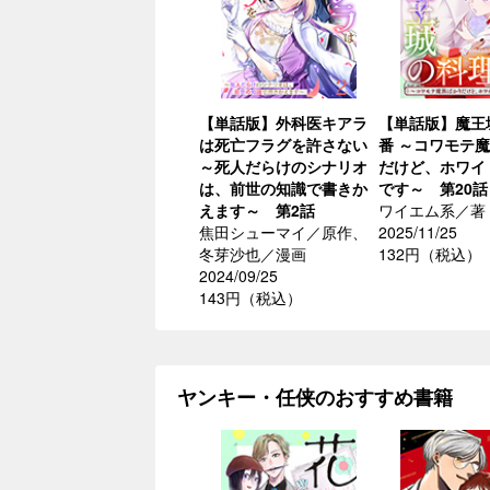
【単話版】外科医キアラ
【単話版】魔王
は死亡フラグを許さない
番 ～コワモテ
～死人だらけのシナリオ
だけど、ホワイ
は、前世の知識で書きか
です～ 第20話
えます～ 第2話
ワイエム系／著
焦田シューマイ／原作、
2025/11/25
冬芽沙也／漫画
132円（税込）
2024/09/25
143円（税込）
ヤンキー・任侠のおすすめ書籍