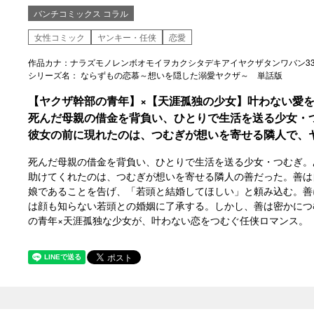
バンチコミックス コラル
女性コミック
ヤンキー・任侠
恋愛
作品カナ：ナラズモノレンボオモイヲカクシタデキアイヤクザタンワバン3
シリーズ名： ならずもの恋慕～想いを隠した溺愛ヤクザ～ 単話版
【ヤクザ幹部の青年】×【天涯孤独の少女】叶わない愛
死んだ母親の借金を背負い、ひとりで生活を送る少女・
彼女の前に現れたのは、つむぎが想いを寄せる隣人で、
死んだ母親の借金を背負い、ひとりで生活を送る少女・つむぎ。
助けてくれたのは、つむぎが想いを寄せる隣人の善だった。善は
娘であることを告げ、「若頭と結婚してほしい」と頼み込む。善
は顔も知らない若頭との婚姻に了承する。しかし、善は密かにつ
の青年×天涯孤独な少女が、叶わない恋をつむぐ任侠ロマンス。