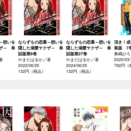
～想いを
ならずもの恋慕～想いを
ならずもの恋慕～想いを
頂き！成
ザ～ 単
隠した溺愛ヤクザ～ 単
隠した溺愛ヤクザ～ 単
装版 7
話版第9巻
話版第27巻
奥嶋ひろ
著
やまだはるか／著
やまだはるか／著
2025/03/
2022/06/25
2024/06/25
792円
132円（税込）
132円（税込）