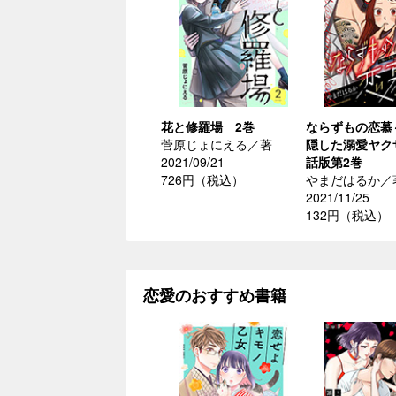
花と修羅場 2巻
ならずもの恋慕
菅原じょにえる／著
隠した溺愛ヤク
2021/09/21
話版第2巻
726円（税込）
やまだはるか／
2021/11/25
132円（税込）
恋愛のおすすめ書籍