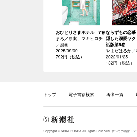
おひとりさまホテル 7巻
ならずもの恋慕
まろ／原案、マキヒロチ
隠した溺愛ヤク
／漫画
話版第5巻
2025/09/09
やまだはるか／
792円（税込）
2022/01/25
132円（税込）
トップ
電子書籍検索
著者一覧
Copyright © SHINCHOSHA All Rights Reserved.
すべての画像・デ