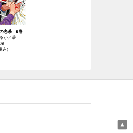
の恋慕 6巻
るか／著
09
（税込）