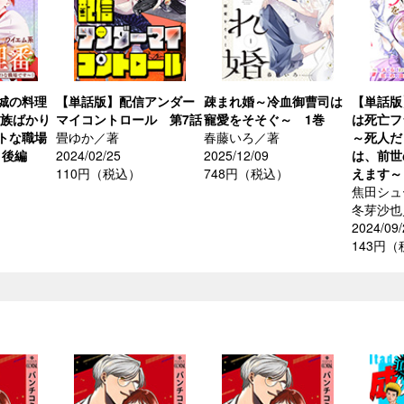
城の料理
【単話版】配信アンダー
疎まれ婚～冷血御曹司は
【単話版
魔族ばかり
マイコントロール 第7話
寵愛をそそぐ～ 1巻
は死亡フ
トな職場
畳ゆか／著
春藤いろ／著
～死人だ
 後編
2024/02/25
2025/12/09
は、前世
110円（税込）
748円（税込）
えます～
焦田シュ
冬芽沙也
2024/09/
143円