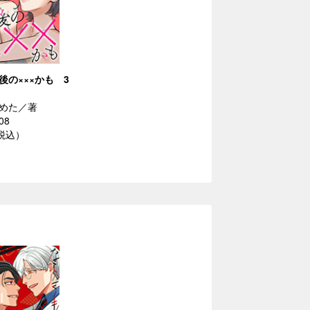
後の×××かも 3
めた／著
08
（税込）