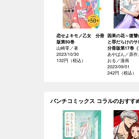
恋せよキモノ乙女 分冊
因果の花～復讐
版第50巻
と罪だらけの
山崎零／著
分冊版第17巻
2023/10/30
あやぱん／原作
132円（税込）
おる／漫画
2023/09/01
242円（税込）
バンチコミックス コラルのおすす