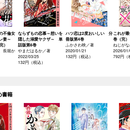
の不倫女
ならずもの恋慕～想いを
ハツ恋は2度おいしい 分
これが最
サレ妻～
隠した溺愛ヤクザ～ 単
冊版第4巻
巻（完）
（完）
話版第6巻
ふかさわ映／著
ねじがな
、長堀か
やまだはるか／著
2020/01/21
2026/01/
2022/03/25
132円（税込）
792円
132円（税込）
め書籍