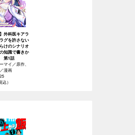
】外科医キアラ
ラグを許さない
らけのシナリオ
の知識で書きか
 第1話
ーマイ／原作、
／漫画
25
（税込）