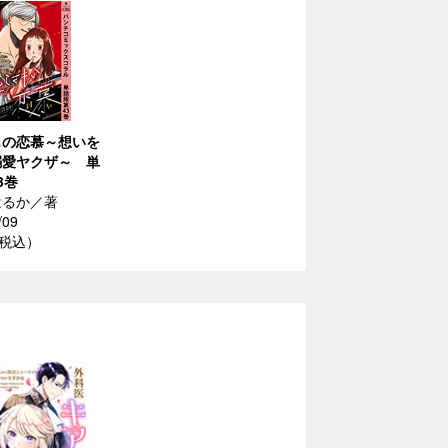
もの恋慕～想いを
溺愛ヤクザ～ 単
3巻
はるか／著
/09
（税込）