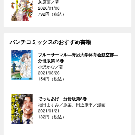
灰原薬／著
2026/01/08
792円（税込）
バンチコミックスのおすすめ書籍
ブルーサーマル―青凪大学体育会航空部―
分冊版第16巻
小沢かな／著
2021/08/26
154円（税込）
でっちあげ 分冊版第8巻
福田ますみ／原案、田近康平／漫画
2021/01/21
132円（税込）