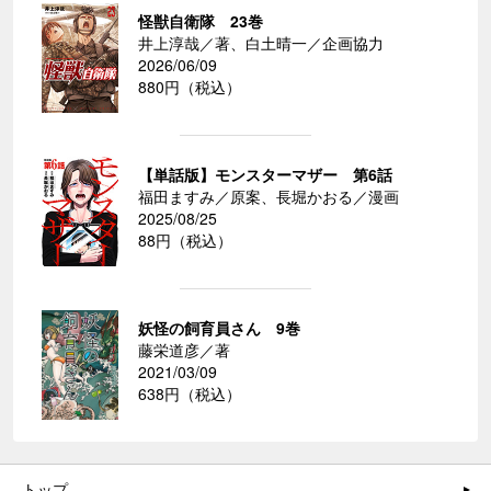
怪獣自衛隊 23巻
井上淳哉／著、白土晴一／企画協力
2026/06/09
880円（税込）
【単話版】モンスターマザー 第6話
福田ますみ／原案、長堀かおる／漫画
2025/08/25
88円（税込）
妖怪の飼育員さん 9巻
藤栄道彦／著
2021/03/09
638円（税込）
トップ