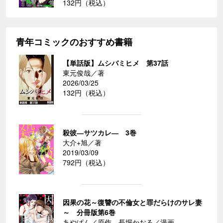
132円（税込）
青年コミックのおすすめ書籍
【単話版】ムシバミヒメ 第37話
東元俊哉／著
2026/03/25
132円（税込）
殺彼―サツカレ― 3巻
大介+旭／著
2019/03/09
792円（税込）
因果の花～復讐の不倫女と罪だらけのサレ妻
～ 分冊版第6巻
あやぱん／原作、長堀かおる／漫画