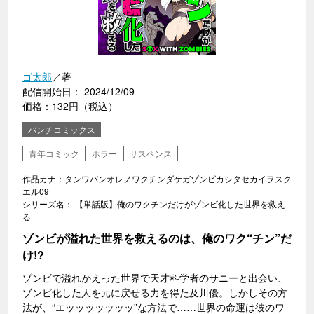
ゴ太郎
／著
配信開始日： 2024/12/09
価格：132円（税込）
バンチコミックス
青年コミック
ホラー
サスペンス
作品カナ：タンワバンオレノワクチンダケガゾンビカシタセカイヲスク
エル09
シリーズ名： 【単話版】俺のワクチンだけがゾンビ化した世界を救え
る
ゾンビが溢れた世界を救えるのは、俺のワク“チン”だ
け!?
ゾンビで溢れかえった世界で天才科学者のサニーと出会い、
ゾンビ化した人を元に戻せる力を得た及川優。しかしその方
法が、“エッッッッッッッ”な方法で……世界の命運は彼のワ