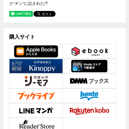
ク“チン”に託された!?
購入サイト