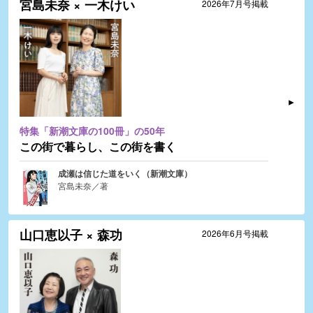
宮島未奈 × 一木けい
2026年7月号掲載
特集「新潮文庫の100冊」の50年
この街で暮らし、この街を書く
成瀬は信じた道をいく（新潮文庫）
宮島未奈／著
山口恵以子 × 森功
2026年6月号掲載