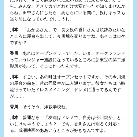
ら。みんな、アメリカでどれだけ大変だったか知りませんか
らね。田中さんにしたら、あちらにいる間に、投げキッスも
当り前になっていたでしょうし。
川本
「おかあさん」で、長女役の香川さんは焼跡みたいな
ところに屋台を出して、今川焼を売りますね。あそこはロケ
ですか？
香川
あれはオープンセットでした。いま、オークラランド
っていうレジャー施設になっているところに新東宝の第二撮
影所があって、そこに作ったんです。
川本
すごい、あの町はオープンセットですか。その今川焼
の屋台の前を、昔の同級生が二人通ります。彼女たちは当時
流行っていたドレスメイキング、ドレメに通ってるんです
が……。
香川
そうそう、洋裁学校ね。
川本
普通なら、「友達はドレメで、自分は今川焼か」と、
いじけちゃうでしょう？ でも、香川さんは明るく対応す
る。成瀬映画のああいうところが好きなんですよ。