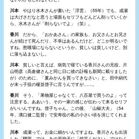
川本
やはり水木さんが書いた「浮雲」（55年）でも、成瀬
は大げさだなと思うと場面もセリフもどんどん削っていくか
ら、水木さんが「削らないでよ」（笑）。
香川
だから、「おかあさん」の家族も、お父さんとお兄さ
んが続けて死んだり、不幸はあるんだけど、どこか明るいで
すね。愁嘆場にならないというか。貧しいは貧しいけど、別
に落ち込まないし。
川本
貧しいと言えば、病気で寝ている香川さんの兄役、片
山明彦（高倉健さんと同じ日に彼の訃報も新聞に載りました
が）のために、「夏みかんを買ってきなさい」と、田中絹代
が末っ子役の榎並啓子に言うんですが……。
香川
そう、「果物屋じゃなくて、八百屋で買うのよ」って
注意する。ああいう、その一家の感じが伝わって来るセリフ
がいいんですね。啓子ちゃん、この後、「山椒大夫」（54
年、溝口健二監督）で安寿役の私の小さい頃を演じてくれま
した。
川本
成瀬って、お金に細かいんですよね。香川さんも出演
した「驟雨」では、あの原節子に「焼芋ください」ではなく