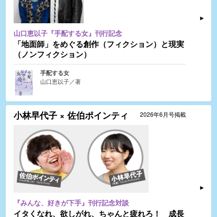
山口恵以子『手配する女』刊行記念
「地面師」をめぐる創作（フィクション）と現実
（ノンフィクション）
手配する女
山口恵以子／著
小林早代子 × 佐伯ポインティ
2026年6月号掲載
『みんな、好きが下手』刊行記念対談
イタくなれ、欲しがれ、ちゃんと疲れろ！ 成長