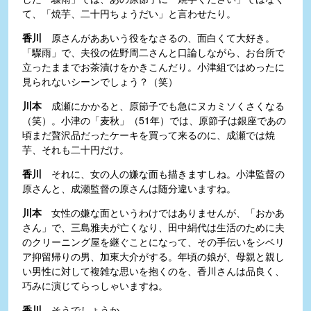
て、「焼芋、二十円ちょうだい」と言わせたり。
香川
原さんがああいう役をなさるの、面白くて大好き。
「驟雨」で、夫役の佐野周二さんと口論しながら、お台所で
立ったままでお茶漬けをかきこんだり。小津組ではめったに
見られないシーンでしょう？（笑）
川本
成瀬にかかると、原節子でも急にヌカミソくさくなる
（笑）。小津の「麦秋」（51年）では、原節子は銀座であの
頃まだ贅沢品だったケーキを買って来るのに、成瀬では焼
芋、それも二十円だけ。
香川
それに、女の人の嫌な面も描きますしね。小津監督の
原さんと、成瀬監督の原さんは随分違いますね。
川本
女性の嫌な面というわけではありませんが、「おかあ
さん」で、三島雅夫が亡くなり、田中絹代は生活のために夫
のクリーニング屋を継ぐことになって、その手伝いをシベリ
ア抑留帰りの男、加東大介がする。年頃の娘が、母親と親し
い男性に対して複雑な思いを抱くのを、香川さんは品良く、
巧みに演じてらっしゃいますね。
香川
そうでしょうか。