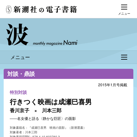
メニュー
メニュー
対談・鼎談
2015年1月号掲載
特別対談
行きつく映画は成瀬巳喜男
香川京子 × 川本三郎
――名女優と語る〈静かな巨匠〉の面影
対象書籍名：『成瀬巳喜男 映画の面影』（新潮選書）
対象著者：川本三郎
対象書籍ISBN：978-4-10-603760-3