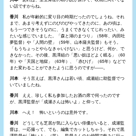
い話ですからね。
香川
私が年齢的に変り目の時期だったのでしょうね。それ
まで、あまり考えずにのびのびやってきたのに、あの頃は、
もう一つできそうなのに、うまくできなくてじれったい、み
たいな感じでいました。「森と湖のまつり」（58年、内田吐
夢監督）や「人間の壁」（59年、山本薩夫監督）もそう。
「もうちょっとやらなきゃいけない」と思うけど、何か、で
きなかった。その後、黒澤組の「悪い奴ほどよく眠る」（60
年）や「天国と地獄」（63年）、「赤ひげ」（65年）などで
また変わることができたように思うのですが――。
川本
そう言えば、黒澤さんは若い頃、成瀬組に助監督でつ
いていましたね。
香川
ええ、珍しく私も参加したお酒の席で伺ったのです
が、黒澤監督が「成瀬さんは怖いよ」と仰って。
川本
へえ！ 怖いというのは意外です。
香川
どうしても芝居が気に入らない俳優がいると、成瀬監
督は、一応撮って、でも、編集でカットしちゃう。それで黒
澤監督が「怖いよ」（笑）。監督さんのお仲間で飲みに行っ