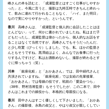
峰さんの本を読むと、「成瀬監督とはすごく仕事がしやすか
った」と。今風に言うと、撮影は九時五時できちんと終わっ
て、飲みに連れて行かれることもなく、「ハイ、また明日」
なので実にやりやすかった、というんです。
香川
高峰さんは、「成瀬監督と個人的に会話したことはほ
とんどない」って、何かに書かれていましたね。私はまだ子
どもだったし、成瀬監督は偉かったから、個人的なお話をす
ることはなくて当然ですが、高峰さんでもそうだったんだ、
と少し吃驚（びっくり）しました。でも、私、ほかの監督さ
んともそうですね。黒澤組はよく、みんなでお食事に行った
りするんですけど、私はお酒飲めないし、撮影が終わるとす
ぐに帰っちゃう（笑）。
川本
「銀座化粧」と「おかあさん」では、田中絹代さんと
共演されていますね。「銀座化粧」では女給の先輩後輩、
「おかあさん」では母娘の役です。戦前の「愛染かつら」
（38年、野村浩将監督）もそうでしたが、この二本で、田中
さんはこれまでの娘役から、本格的に母親役になる。
香川
田中さんはすごく優しくして下さいました。「おかあ
さん」の撮影後、永島の叔父と、やはり叔父が親しくしてい