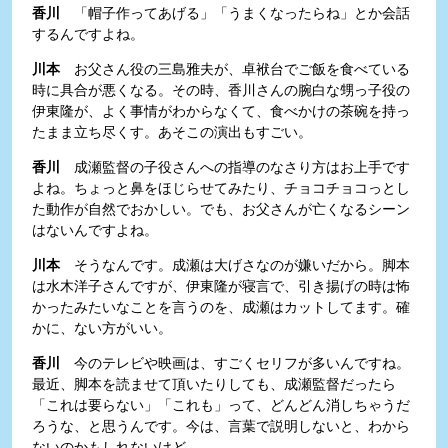
香川
「帽子作ってあげる」「うまくなったらね」とか会話
するんですよね。
川本
お父さん役の三島雅夫が、卓袱台でご飯を食べている
時に具合が悪くなる。その時、香川さんの腕白な甥っ子役の
伊東隆が、よく事情がわからなくて、食べかけの茶碗を持っ
たまま立ち尽くす。あそこの演出もすごい。
香川
成瀬監督の子役さんへの指導のなさり方はお上手です
よね。ちょっと鼻をほじらせてみたり、チョコチョコっとし
た動作が自然でおかしい。でも、お父さんが亡くなるシーン
はないんですよね。
川本
そうなんです。成瀬は大げさなのが嫌いだから。脚本
は水木洋子さんですが、伊東隆が寝言で、引き揚げの時は怖
かったみたいなことを言うのを、成瀬はカットしてます。確
かに、ない方がいい。
香川
今のテレビや映画は、すごくセリフが多いんですね。
最近、脚本を読ませて頂いたりしても、成瀬監督だったら
「これは要らない」「これも」って、どんどん消しちゃうだ
ろうな、と思うんです。今は、言葉で説明しないと、わから
ないのかもしれないけど。