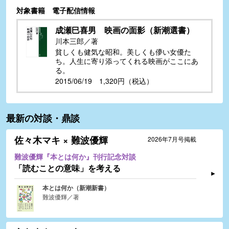
対象書籍 電子配信情報
成瀬巳喜男 映画の面影（新潮選書）
川本三郎／著
貧しくも健気な昭和。美しくも儚い女優た
ち。人生に寄り添ってくれる映画がここにあ
る。
2015/06/19 1,320円（税込）
最新の対談・鼎談
佐々木マキ × 難波優輝
2026年7月号掲載
難波優輝『本とは何か』刊行記念対談
「読むことの意味」を考える
本とは何か（新潮新書）
難波優輝／著