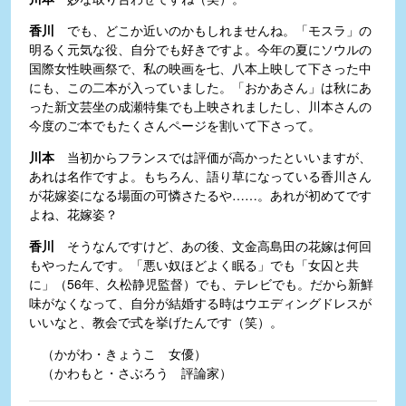
香川
でも、どこか近いのかもしれませんね。「モスラ」の
明るく元気な役、自分でも好きですよ。今年の夏にソウルの
国際女性映画祭で、私の映画を七、八本上映して下さった中
にも、この二本が入っていました。「おかあさん」は秋にあ
った新文芸坐の成瀬特集でも上映されましたし、川本さんの
今度のご本でもたくさんページを割いて下さって。
川本
当初からフランスでは評価が高かったといいますが、
あれは名作ですよ。もちろん、語り草になっている香川さん
が花嫁姿になる場面の可憐さたるや……。あれが初めてです
よね、花嫁姿？
香川
そうなんですけど、あの後、文金高島田の花嫁は何回
もやったんです。「悪い奴ほどよく眠る」でも「女囚と共
に」（56年、久松静児監督）でも、テレビでも。だから新鮮
味がなくなって、自分が結婚する時はウエディングドレスが
いいなと、教会で式を挙げたんです（笑）。
（かがわ・きょうこ 女優）
（かわもと・さぶろう 評論家）