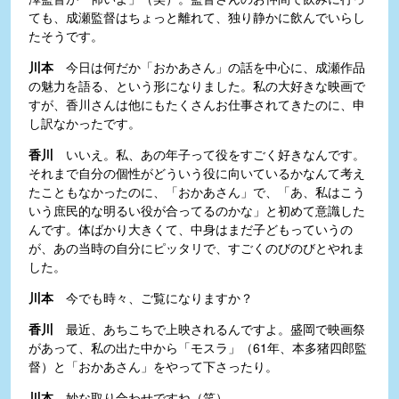
ても、成瀬監督はちょっと離れて、独り静かに飲んでいらし
たそうです。
川本
今日は何だか「おかあさん」の話を中心に、成瀬作品
の魅力を語る、という形になりました。私の大好きな映画で
すが、香川さんは他にもたくさんお仕事されてきたのに、申
し訳なかったです。
香川
いいえ。私、あの年子って役をすごく好きなんです。
それまで自分の個性がどういう役に向いているかなんて考え
たこともなかったのに、「おかあさん」で、「あ、私はこう
いう庶民的な明るい役が合ってるのかな」と初めて意識した
んです。体ばかり大きくて、中身はまだ子どもっていうの
が、あの当時の自分にピッタリで、すごくのびのびとやれま
した。
川本
今でも時々、ご覧になりますか？
香川
最近、あちこちで上映されるんですよ。盛岡で映画祭
があって、私の出た中から「モスラ」（61年、本多猪四郎監
督）と「おかあさん」をやって下さったり。
川本
妙な取り合わせですね（笑）。