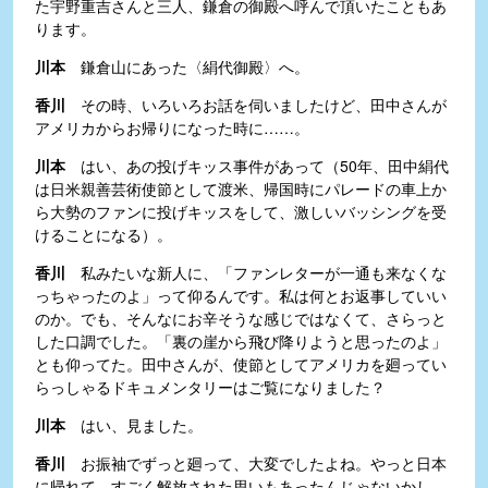
た宇野重吉さんと三人、鎌倉の御殿へ呼んで頂いたこともあ
ります。
川本
鎌倉山にあった〈絹代御殿〉へ。
香川
その時、いろいろお話を伺いましたけど、田中さんが
アメリカからお帰りになった時に……。
川本
はい、あの投げキッス事件があって（50年、田中絹代
は日米親善芸術使節として渡米、帰国時にパレードの車上か
ら大勢のファンに投げキッスをして、激しいバッシングを受
けることになる）。
香川
私みたいな新人に、「ファンレターが一通も来なくな
っちゃったのよ」って仰るんです。私は何とお返事していい
のか。でも、そんなにお辛そうな感じではなくて、さらっと
した口調でした。「裏の崖から飛び降りようと思ったのよ」
とも仰ってた。田中さんが、使節としてアメリカを廻ってい
らっしゃるドキュメンタリーはご覧になりました？
川本
はい、見ました。
香川
お振袖でずっと廻って、大変でしたよね。やっと日本
に帰れて、すごく解放された思いもあったんじゃないかし