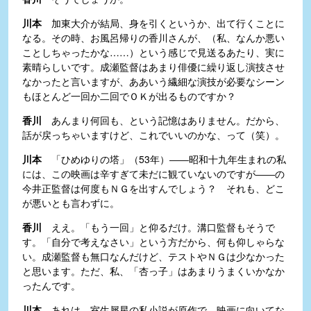
川本
加東大介が結局、身を引くというか、出て行くことに
なる。その時、お風呂帰りの香川さんが、（私、なんか悪い
ことしちゃったかな……）という感じで見送るあたり、実に
素晴らしいです。成瀬監督はあまり俳優に繰り返し演技させ
なかったと言いますが、ああいう繊細な演技が必要なシーン
もほとんど一回か二回でＯＫが出るものですか？
香川
あんまり何回も、という記憶はありません。だから、
話が戻っちゃいますけど、これでいいのかな、って（笑）。
川本
「ひめゆりの塔」（53年）――昭和十九年生まれの私
には、この映画は辛すぎて未だに観ていないのですが――の
今井正監督は何度もＮＧを出すんでしょう？ それも、どこ
が悪いとも言わずに。
香川
ええ。「もう一回」と仰るだけ。溝口監督もそうで
す。「自分で考えなさい」という方だから、何も仰しゃらな
い。成瀬監督も無口なんだけど、テストやＮＧは少なかった
と思います。ただ、私、「杏っ子」はあまりうまくいかなか
ったんです。
川本
あれは、室生犀星の私小説が原作で、映画に向いてな