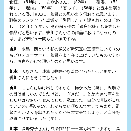
化粧」（51年）、「おかあさん」（52年）、「稲妻」（52
年）、「驟雨」（56年）、「杏っ子」（58年）と五本出演さ
れている香川さんに、監督との思い出を伺おうと思います。
戦後スランプだった成瀬が「復調した」と評されたのは「め
し」（51年）ですが、その前々作の「銀座化粧」も充実した
作品だと思います。香川さんがこの作品にお出になったの
は、まだデビュー間もない頃ですね。
香川
永島一朗という私の叔父が新東宝の宣伝部にいて（の
ちプロデューサー）、監督をよく存じ上げていたものですか
ら、お声をかけて頂いたのだと思います。
川本
みなさん、成瀬は物静かな監督だったと仰いますが、
香川さんにもそうでしたか？
香川
こちらは駆け出しですから、怖かった（笑）。現場で
の目は厳しい方でしたけど、「ダメだ！」とか大きな声を出
したりはなさいませんでした。私はまだ、自分の演技がこれ
でいいのか悪いのか、わからない頃なんです。でもまあ、監
督さんがＯＫを出されたんだから大丈夫でしょう、と自分を
納得させていました（笑）。
川本
高峰秀子さんは成瀬作品に十三本も出ていますが、高