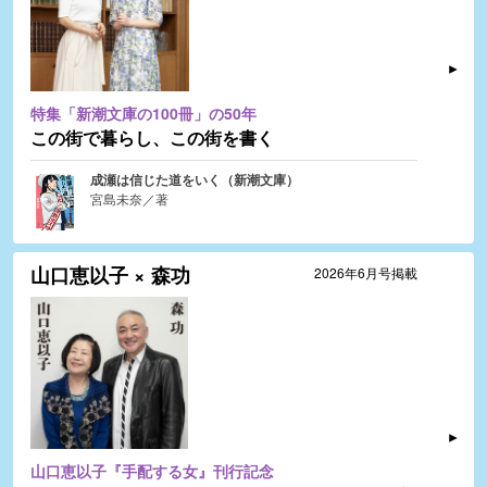
特集「新潮文庫の100冊」の50年
この街で暮らし、この街を書く
成瀬は信じた道をいく（新潮文庫）
宮島未奈／著
山口恵以子 × 森功
2026年6月号掲載
山口恵以子『手配する女』刊行記念