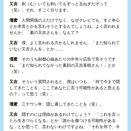
又吉
剥（む）いても剥いてもずっと玉ねぎだぞって
（笑）。それ、すごく分ります。
壇蜜
人間関係の上だけでなく、なぜテレビでも、すぐ本心
とか本音とかを言わそうとするんでしょうね。よく言われま
せんか、「素の又吉さんを」なんて？
又吉
僕、よく言われる方かもしれません。「まだ知られて
いない又吉さんを」とか......。
壇蜜
そのうち副都心線あたりの中吊り広告で見そうです
ね。「まだ知られてなかった素顔の又吉直樹さん！」とか
（笑）。
又吉
そういう質問されると、僕はいつも、「何で今まで隠
してきたことを、ここであなたに言う可能性があると思える
の？」って思う（笑）。
壇蜜
三十ウン年、隠し通してきたことを（笑）。
又吉
隠すのには理由があるわけでしょう？ 「これを言っ
たら生きづらくなる」とか「誰かを傷つける可能性がある
な」とか思って、言わないわけですよね。「それを何で、今