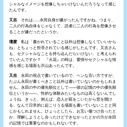
シャルなイメージを想像しちゃいけないんだろうなって感じ
たんです。
又吉
それは......永田自身が嫌がったんですかね。つまり、
二人の行為自体をじゃなくて、読者に二人の行為を想像させ
ることが嫌だったというか。
壇蜜
私は「書かれていること以外は想像しなくていいから
ね」とちょっと拒否されている感じがしたんです。又吉さん
も、セクシャルなことを持ち込んだらいけない、と考えられ
ていたんですか？ 『火花』の時は、愛情やセクシャルな情
感を感じる場面も沢山あったんです。
又吉
永田の視点で書いているので、ヘンな言い方ですが、
たぶん永田が書くべきこと以外は書いていないのかもしれま
せん。永田の中の優先順位として――彼の記憶の中の優先順
位というか――、性的な体験みたいなものは高くないんでし
ょうね、きっと。例えば、恋人が屁をこいたから窓を開け
る、なんて日常的に起こりうる場面も書いていないことと同
じかもしれません。ひょっとしたら、お互い傷つけ合ったと
か、理解しようとし合ったけどできなかったとかの方が永田
の記憶では重要なのかもしれないです。