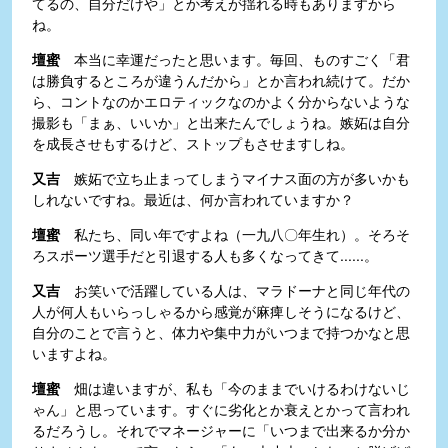
てるの、自分だけや」とか考えが揺れる時もありますから
ね。
壇蜜
本当に幸運だったと思います。毎回、ものすごく「君
は勝負するところが違うんだから」とか言われ続けて。だか
ら、コントなのかエロティックなのかよく分からないような
撮影も「まぁ、いいか」と出来たんでしょうね。嫉妬は自分
を成長させもするけど、ストップもさせますしね。
又吉
嫉妬で立ち止まってしまうマイナス面の方が多いかも
しれないですね。最近は、何か言われていますか？
壇蜜
私たち、同い年ですよね（一九八〇年生れ）。そろそ
ろスポーツ選手だと引退する人も多くなってきて......。
又吉
お笑いで活躍している人は、マラドーナと同じ年代の
人が何人もいらっしゃるから感覚が麻痺しそうになるけど、
自分のことで言うと、体力や集中力がいつまで持つかなと思
いますよね。
壇蜜
畑は違いますが、私も「今のままでいけるわけないじ
ゃん」と思っています。すぐに劣化とか衰えとかって言われ
るだろうし。それでマネージャーに「いつまで出来るか分か