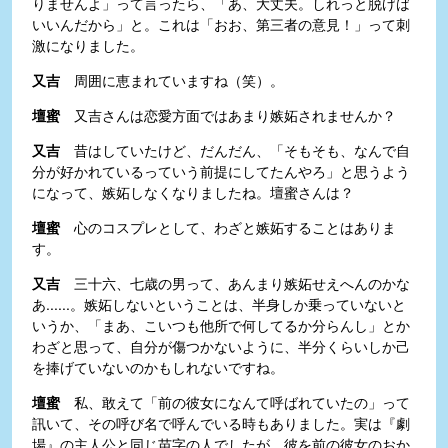
りませんよ」って言ったら、「あ、大丈夫。しれっと脱げば
いいんだから」と。これは「おお、第三者の意見！」って刺
激になりました。
又吉
周囲に恵まれていますね（笑）。
壇蜜
又吉さんは恋愛方面ではあまり嫉妬されませんか？
又吉
昔はしていたけど、だんだん、「そもそも、なんで自
分が好かれているっていう前提にしてたんやろ」と思うよう
になって、嫉妬しなくなりましたね。壇蜜さんは？
壇蜜
心のコスプレとして、わざと嫉妬することはありま
す。
又吉
三十六、七歳の男って、あんまり嫉妬せえへんのかな
あ......。嫉妬しないということは、半身しか乗っていないと
いうか、「まあ、こいつも他所で何してるか分らんし」とか
わざと思って、自分が傷つかないように、半分くらいしか己
を捧げていないのかもしれないですね。
壇蜜
私、敢えて「前の彼女になんて呼ばれていたの」って
訊いて、その呼び名で呼んでいる時もありました。実は『劇
場』の主人公と同じ苗字の人でしたが、彼を前の彼女のおか