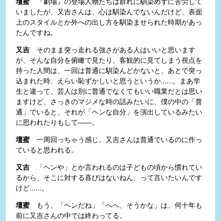
壇蜜
『劇場』の登場人物たちは群れに馴染めずに苦労して
いましたが、又吉さんは、心は馴染んでないんだけど、表面
上のスタイルとか外への出し方を馴染ませられた時期があっ
たんですね。
又吉
そのまま突っ走れる強さがある人はいいと思います
が、そんな自分を俯瞰で見たり、客観的に見てしまう視点を
持った人間は、一回は普通に馴染んどかないと、あとで突っ
込まれた時、えらい恥ずかしいと思うというか......。まあ学
生と違って、芸人は別に普通でなくてもいい職業だとは思い
ますけど、さっきのマジメな時の話みたいに、僕の中の「普
通」でいると、それが「ヘンな自分」を演出しているみたい
に思われたりもして――。
壇蜜
一周回っちゃう感じ。又吉さんは普通でいるのに作っ
ていると思われる。
又吉
「ヘンや」とか言われるのは子どもの頃から慣れてい
るから、そこに対する喜びはないねん、って言いたいんです
けど......。
壇蜜
もう、「ヘンだね」「へへ、そうかな」は、何十年も
前に又吉さんの中では終わってる。