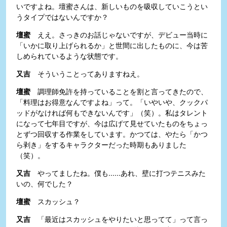
いですよね。壇蜜さんは、新しいものを吸収していこうとい
うタイプではないんですか？
壇蜜
ええ。さっきのお話じゃないですが、デビュー当時に
「いかに取り上げられるか」と世間に出したものに、今は苦
しめられているような状態です。
又吉
そういうことってありますねえ。
壇蜜
調理師免許を持っていることを割と言ってきたので、
「料理はお得意なんですよね」って。「いやいや、クックパ
ッドがなければ何もできないんです」（笑）。私はタレント
になって七年目ですが、今は広げて見せていたものをちょっ
とずつ回収する作業をしています。かつては、やたら「かつ
ら剥き」をするキャラクターだった時期もありました
（笑）。
又吉
やってましたね。僕も......あれ、壁に打つテニスみた
いの、何でした？
壇蜜
スカッシュ？
又吉
「最近はスカッシュをやりたいと思ってて」って言っ