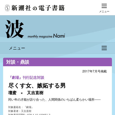
メニュー
メニュー
対談・鼎談
2017年7月号掲載
『劇場』刊行記念対談
尽くす女、嫉妬する男
壇蜜 × 又吉直樹
同い年の才能が語り合った、人間関係のいちばん柔らかい場所――
対象書籍名：『劇場』
対象著者：又吉直樹
対象書籍ISBN：978-4-10-100651-2