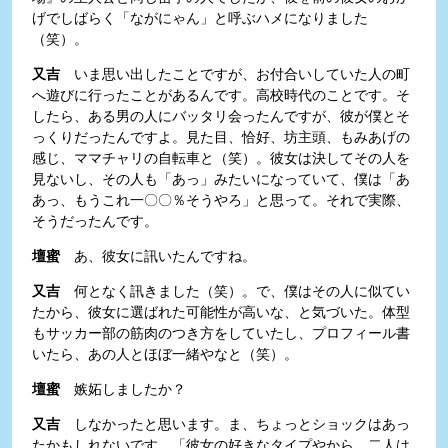
げでしばらく「ながにゃん」と呼ぶハメになりました
（笑）。
又吉
いま思い出したことですが、お付合いしていた人の町
へ遊びに行ったことがあるんです。高校時代のことです。そ
したら、ある男の人にバッタリ会ったんですが、彼が僕とそ
っくりだったんですよ。見た目、恰好、坊主頭、もみあげの
感じ、ママチャリの自転車と（笑）。彼女は決してその人を
見ないし、その人も「あっ」みたいになっていて、僕は「あ
あっ、もうこれ一〇〇％そうやろ」と思って。それで実際、
そうだったんです。
壇蜜
あ、彼女に訊いたんですね。
又吉
何となく訊きました（笑）。で、僕はその人に似てい
たから、彼女に選ばれた可能性が高いな、と気づいた。体型
もサッカー部の筋肉のつき方をしていたし、プロフィール書
いたら、あの人とほぼ一緒やなと（笑）。
壇蜜
嫉妬しましたか？
又吉
しなかったと思います。ま、ちょっとショックはあっ
たかもしれないです。「彼女の好きなタイプやから、二人は