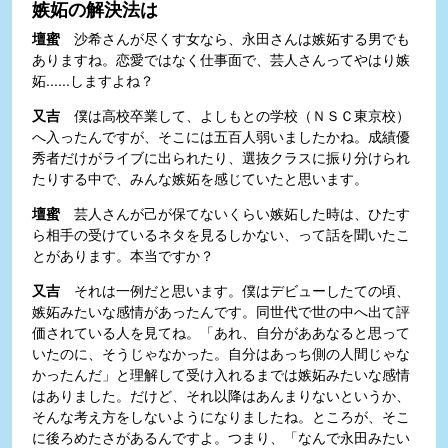
嫉妬の解決法は
壇蜜
沙希さんが尽くす女なら、永田さんは嫉妬する男でも
ありますね。恋愛ではなく仕事面で、芸人さんってやはり嫉
妬......しますよね？
又吉
僕は高校卒業して、よしもとの学校（ＮＳＣ東京校）
へ入ったんですが、そこには五百人弱いましたかね。成績優
秀者だけがライブに出られたり、選抜クラスに振り分けられ
たりする中で、みんな嫉妬を感じていたと思います。
壇蜜
芸人さんが己が保てないくらい嫉妬した時は、ひたす
ら相手の受けているネタを見るしかない、って話を聞いたこ
とがあります。本当ですか？
又吉
それは一例だと思います。僕はデビューしたての頃、
嫉妬みたいな感情があったんです。同世代で世の中へ出て評
価されている人を見てね。「あれ、自分がああなると思って
いたのに、そうじゃなかった。自分はあっち側の人間じゃな
かったんだ」と理解して受け入れるまでは嫉妬みたいな感情
はありました。だけど、それ以降はあんまりないというか、
そんな考え方をしないようになりましたね。ところが、そこ
に後ろめたさがあるんですよ。つまり、「なんで永田みたい