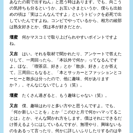
あなたの前で出すねん」と思う時はあります。でも、向こう
の気持ちも分るというか、お互いさまというか、僕らも出始
めの頃は「実はこんなんですよ」というトピックを必死で出
していたんですよね。コンビでやっているから、相方の綾部
は熟女好きとか、僕は本が好きだとか。
壇蜜
何かマスコミで取り上げられやすいポイントですよ
ね。
又吉
はい。それを取材で聞かれたり、アンケートで答えた
りして、一周回ったら、「本以外で何か」ってなるんです
よ。ほな、「喫茶店、好き」とか「散歩、好き」とか答え
て。三周目にもなると、「本とサッカーとファッションとコ
ーヒーと散歩は分ったので、他に趣味、何があります
か？」。そんなにないでしょう（笑）。
壇蜜
たくさん過ぎると、もう趣味じゃない（笑）。
又吉
僕、趣味はわりと多い方やと思うんですよ。でも、
「何か新しいことを」とか「このひと月で何かハマってるこ
とは」とか、そんな聞かれ方をします。僕はそれにできるだ
け答えるようにはしているんですが、無理やり、興味ないも
のをあるって言ったり、何かに詳しいふりしたりするのは辛