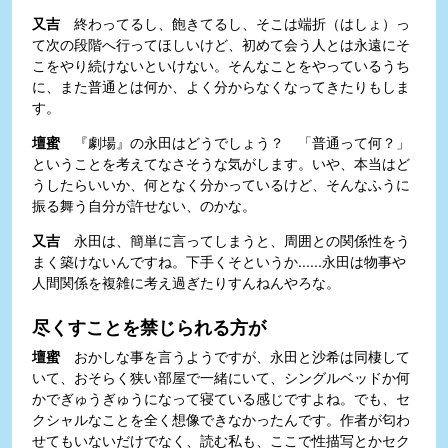
又吉
終わってるし、飽きてるし、そこは端折（はしょ）っ
て次の段階へ行ってほしいけど、初めて会う人とは永遠にそ
こをやり続けないといけない。そんなことをやっているうち
に、また普通とは何か、よく分からなくなってきたりもしま
す。
壇蜜
『劇場』の永田はどうでしょう？ 「普通って何？」
ということを考えてなさそうな気がします。いや、本当はど
うしたらいいか、何となく分かっているけど、そんなふうに
振る舞う自分が許せない、のかな。
又吉
永田は、簡単に言ってしまうと、周囲との関係性をう
まく築けないんですね。下手くそというか......永田は物事や
人間関係を複雑に考え過ぎたりすんねんやろな。
尽くすことを禁じられる方が
壇蜜
おかしな事を言うようですが、永田と沙希は同棲して
いて、おそらく狭い部屋で一緒にいて、シングルベッドか何
かでぎゅうぎゅうになって寝ている感じですよね。でも、セ
クシャルなことを全く想像できなかったんです。作者が匂わ
せてもいないだけでなく、読む私も、ここで性描写とかセク