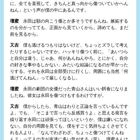
に、全てを直視して、きちんと真っ向から傷ついていかへん
ねん」という声が僕の中にあるんです。
壇蜜
永田は額の向こう傷とか多そうですもんね。嫉妬する
のを分かってても、正面から見ていくから。諦めても、まだ
前を見るから。
又吉
僕も逃げるつもりはないけど、ちょっとズラして考え
たりするじゃないですか。ハッキリ傷つく前に、「あいつら
と自分は違う。じゃあ、何があんねんやろ。とにかく、自分
の好きな事やるしかない」みたいな結論になるのが早かった
りする。それを永田は全部受けに行くし、周囲にも当然「何
逃げてんねん」って厳しくなるし。
壇蜜
永田の劇団の女優だった青山さんはいい餌食になりま
したね。彼女は永田を傷つけもするわけですが。
又吉
僕からしたら、青山はわりと正論を言っているんです
よ。でも、「そこまで言ったら反感買うよ」と思える発言を
繰り返す永田には頑張ってほしいというか、僕は嫌いになれ
ない。自分の周囲を見ても、僕をすごく気持ちよくさせてく
れる人より、「なんでわざわざ、ちょっと傷つけてくんね
ん？」って人の方が友達に多い気がする（笑）。壇蜜さんは