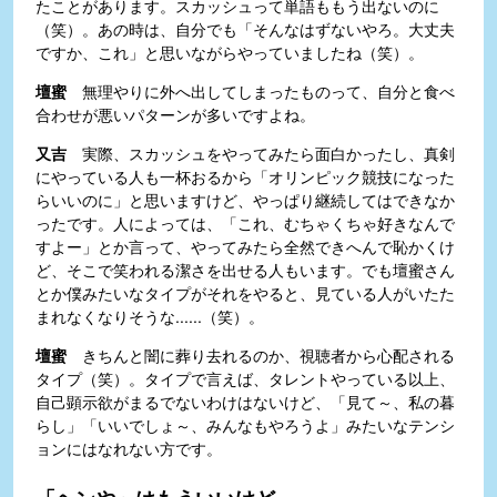
たことがあります。スカッシュって単語ももう出ないのに
（笑）。あの時は、自分でも「そんなはずないやろ。大丈夫
ですか、これ」と思いながらやっていましたね（笑）。
壇蜜
無理やりに外へ出してしまったものって、自分と食べ
合わせが悪いパターンが多いですよね。
又吉
実際、スカッシュをやってみたら面白かったし、真剣
にやっている人も一杯おるから「オリンピック競技になった
らいいのに」と思いますけど、やっぱり継続してはできなか
ったです。人によっては、「これ、むちゃくちゃ好きなんで
すよー」とか言って、やってみたら全然できへんで恥かくけ
ど、そこで笑われる潔さを出せる人もいます。でも壇蜜さん
とか僕みたいなタイプがそれをやると、見ている人がいたた
まれなくなりそうな......（笑）。
壇蜜
きちんと闇に葬り去れるのか、視聴者から心配される
タイプ（笑）。タイプで言えば、タレントやっている以上、
自己顕示欲がまるでないわけはないけど、「見て～、私の暮
らし」「いいでしょ～、みんなもやろうよ」みたいなテンシ
ョンにはなれない方です。