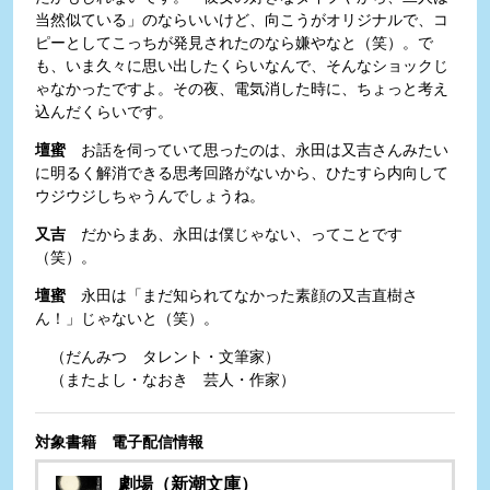
当然似ている」のならいいけど、向こうがオリジナルで、コ
ピーとしてこっちが発見されたのなら嫌やなと（笑）。で
も、いま久々に思い出したくらいなんで、そんなショックじ
ゃなかったですよ。その夜、電気消した時に、ちょっと考え
込んだくらいです。
壇蜜
お話を伺っていて思ったのは、永田は又吉さんみたい
に明るく解消できる思考回路がないから、ひたすら内向して
ウジウジしちゃうんでしょうね。
又吉
だからまあ、永田は僕じゃない、ってことです
（笑）。
壇蜜
永田は「まだ知られてなかった素顔の又吉直樹さ
ん！」じゃないと（笑）。
（だんみつ タレント・文筆家）
（またよし・なおき 芸人・作家）
対象書籍 電子配信情報
劇場（新潮文庫）