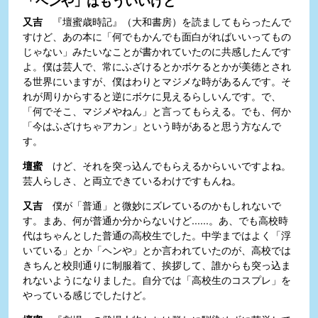
「ヘンや」はもういいけど
又吉
『壇蜜歳時記』（大和書房）を読ましてもらったんで
すけど、あの本に「何でもかんでも面白がればいいってもの
じゃない」みたいなことが書かれていたのに共感したんです
よ。僕は芸人で、常にふざけるとかボケるとかが美徳とされ
る世界にいますが、僕はわりとマジメな時があるんです。そ
れが周りからすると逆にボケに見えるらしいんです。で、
「何でそこ、マジメやねん」と言ってもらえる。でも、何か
「今はふざけちゃアカン」という時があると思う方なんで
す。
壇蜜
けど、それを突っ込んでもらえるからいいですよね。
芸人らしさ、と両立できているわけですもんね。
又吉
僕が「普通」と微妙にズレているのかもしれないで
す。まあ、何が普通か分からないけど......。あ、でも高校時
代はちゃんとした普通の高校生でした。中学まではよく「浮
いている」とか「ヘンや」とか言われていたのが、高校では
きちんと校則通りに制服着て、挨拶して、誰からも突っ込ま
れないようになりました。自分では「高校生のコスプレ」を
やっている感じでしたけど。