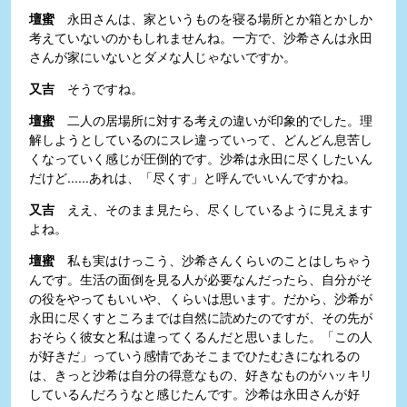
壇蜜
永田さんは、家というものを寝る場所とか箱とかしか
考えていないのかもしれませんね。一方で、沙希さんは永田
さんが家にいないとダメな人じゃないですか。
又吉
そうですね。
壇蜜
二人の居場所に対する考えの違いが印象的でした。理
解しようとしているのにスレ違っていって、どんどん息苦し
くなっていく感じが圧倒的です。沙希は永田に尽くしたいん
だけど......あれは、「尽くす」と呼んでいいんですかね。
又吉
ええ、そのまま見たら、尽くしているように見えます
よね。
壇蜜
私も実はけっこう、沙希さんくらいのことはしちゃう
んです。生活の面倒を見る人が必要なんだったら、自分がそ
の役をやってもいいや、くらいは思います。だから、沙希が
永田に尽くすところまでは自然に読めたのですが、その先が
おそらく彼女と私は違ってくるんだと思いました。「この人
が好きだ」っていう感情であそこまでひたむきになれるの
は、きっと沙希は自分の得意なもの、好きなものがハッキリ
しているんだろうなと感じたんです。沙希は永田さんが好