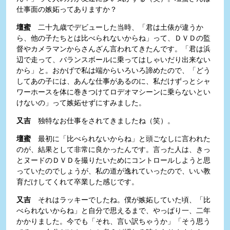
仕事面の嫉妬ってありますか？
壇蜜
二十九歳でデビューした当時、「君は土俵が違うか
ら、他の子たちとは比べられないからね」って、ＤＶＤの監
督やカメラマンからさんざん言われてきたんです。「君は浜
辺で走って、バランスボールに乗ってはしゃいだり出来ない
から」と。おかげで私は端からいろいろ諦めたので、「どう
してあの子には、あんな仕事があるのに、私だけずっとシャ
ワーホースを体に巻きつけてロデオマシーンに乗らないとい
けないの」って嫉妬せずにすみました。
又吉
独特なお仕事をされてきましたね（笑）。
壇蜜
最初に「比べられないからね」と頭ごなしに言われた
のが、結果として非常に良かったんです。言った人は、きっ
とヌードのＤＶＤを撮りたいためにコントロールしようと思
っていたのでしょうが、私の道が逸れていったので、いい教
育だけしてくれて卒業した感じです。
又吉
それはラッキーでしたね。僕が嫉妬していた頃、「比
べられないからね」と自分で思えるまで、やっぱり一、二年
かかりました。今でも「それ、言い訳ちゃうか」「そう思う