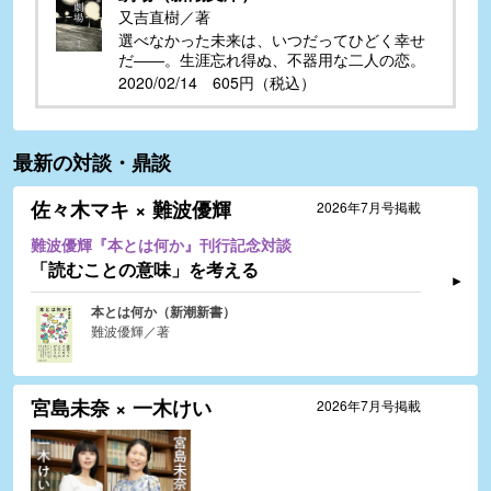
又吉直樹／著
選べなかった未来は、いつだってひどく幸せ
だ――。生涯忘れ得ぬ、不器用な二人の恋。
2020/02/14 605円（税込）
最新の対談・鼎談
佐々木マキ × 難波優輝
2026年7月号掲載
難波優輝『本とは何か』刊行記念対談
「読むことの意味」を考える
本とは何か（新潮新書）
難波優輝／著
宮島未奈 × 一木けい
2026年7月号掲載