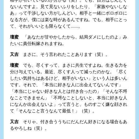
ないんですよ。見て見ないふりをしたり、「家族やないしな
あ」って干渉しない方がしんどい。相手と一緒にボロボロに
なる方が、僕には楽な時があるんですね。でも、相手にとっ
て、それがいいとも限らなくて......。
壇蜜
「あなたが甘やかしたから、結局ダメにしたのよ」み
たいに責任転嫁されますね。
又吉
まさに、そう言われたことあります（笑）。
壇蜜
でも、尽くすって、まさに共生ですよね。生きる力を
分け与えている。最近、尽くす人って減ったのかな。「尽く
したい気持ちはあるけど、相手がいない」という人は多いん
です。それで、「本当に好きな人に出会えてないんです」
「本当にじゃない好きな人とは付き合ったの」「そんな不埒
なことできません」「不埒なことしないと、本当に好きな人
になんか出会えないよ」って言うと、ものすごく嫌な顔され
て「そんなこと言うなんて最低！」（笑）。
又吉
そりゃ、付き合ううちにだんだん好きになる場合もあ
るやろしね（笑）。