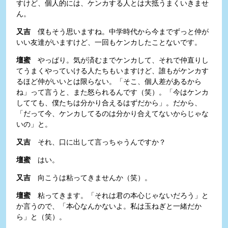
すけど、個人的には、ケンカする人とは大抵うまくいきませ
ん。
又吉
僕もそう思いますね。中学時代から今までずっと仲が
いい友達がいますけど、一回もケンカしたことないです。
壇蜜
やっぱり。気が済むまでケンカして、それで仲直りし
てうまくやっていける人たちもいますけど、誰もがケンカす
るほど仲がいいとは限らない。「そこ、個人差があるから
ね」って言うと、また怒られるんです（笑）。「今はケンカ
してても、僕たちは分かり合えるはずだから」。だから、
「だって今、ケンカしてるのは分かり合えてないからじゃな
いの」と。
又吉
それ、口に出して言っちゃうんですか？
壇蜜
はい。
又吉
向こうは粘ってきませんか（笑）。
壇蜜
粘ってきます。「それは君の本心じゃないだろう」と
か言うので、「本心なんかないよ。私は玉ねぎと一緒だか
ら」と（笑）。