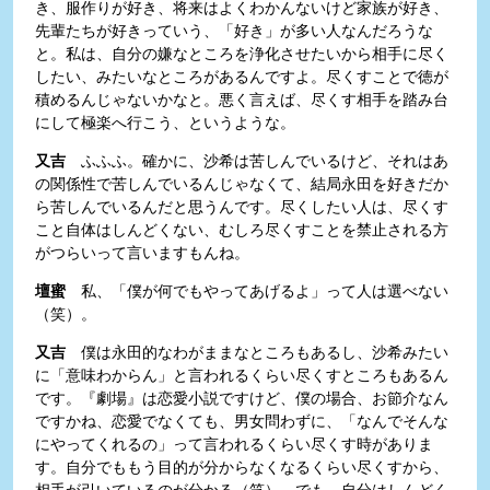
き、服作りが好き、将来はよくわかんないけど家族が好き、
先輩たちが好きっていう、「好き」が多い人なんだろうな
と。私は、自分の嫌なところを浄化させたいから相手に尽く
したい、みたいなところがあるんですよ。尽くすことで徳が
積めるんじゃないかなと。悪く言えば、尽くす相手を踏み台
にして極楽へ行こう、というような。
又吉
ふふふ。確かに、沙希は苦しんでいるけど、それはあ
の関係性で苦しんでいるんじゃなくて、結局永田を好きだか
ら苦しんでいるんだと思うんです。尽くしたい人は、尽くす
こと自体はしんどくない、むしろ尽くすことを禁止される方
がつらいって言いますもんね。
壇蜜
私、「僕が何でもやってあげるよ」って人は選べない
（笑）。
又吉
僕は永田的なわがままなところもあるし、沙希みたい
に「意味わからん」と言われるくらい尽くすところもあるん
です。『劇場』は恋愛小説ですけど、僕の場合、お節介なん
ですかね、恋愛でなくても、男女問わずに、「なんでそんな
にやってくれるの」って言われるくらい尽くす時がありま
す。自分でももう目的が分からなくなるくらい尽くすから、
相手が引いているのが分かる（笑）。でも、自分はしんどく