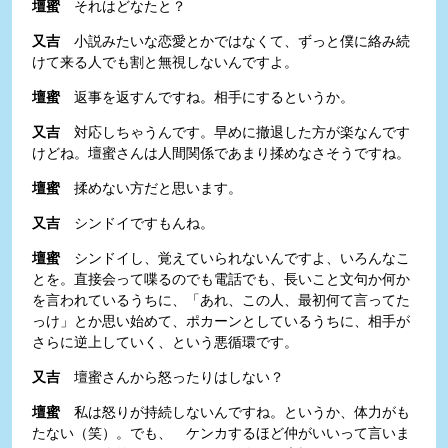
壇蜜
それはどなたと？
又吉
小説みたいな恋愛とかではなくて、ずっと僕に絡み続
けて来る人でも割と無視しないんですよ。
壇蜜
返事を返すんですね。相手にするというか。
又吉
対応しちゃうんです。早めに撤退した方が楽なんです
けどね。壇蜜さんは人間関係であまり揉めなさそうですね。
壇蜜
揉めない方だと思います。
又吉
シンドイですもんね。
壇蜜
シンドイし、覚えていられないんですよ、いろんなこ
とを。直接会って喋るのでも電話でも、長いこと文句か何か
を言われているうちに、「あれ、この人、最初何て言ってた
っけ」とか思い始めて、ポカーンとしているうちに、相手が
さらに逆上していく、という悪循環です。
又吉
壇蜜さんから怒ったりはしない？
壇蜜
私は怒りが持続しないんですね。というか、体力がも
たない（笑）。でも、 ケンカするほど仲がいいって言いま