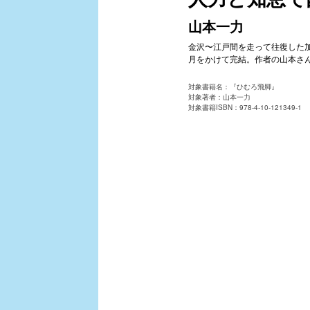
山本一力
金沢〜江戸間を走って往復した
月をかけて完結。作者の山本さ
対象書籍名：『ひむろ飛脚』
対象著者：山本一力
対象書籍ISBN：978-4-10-121349-1