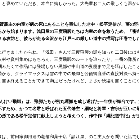
」と褒めていただき、本当に嬉しかった。大先輩お二人の厳しくも温か
加賀藩主の内室が病の床にあることを察知した老中・松平定信が、藩の弱
ろから始まります。浅田屋の三度飛脚たちは内室の命を救うため、「密
まる攻防と、彼らが走る金沢から江戸への厳しい道中の描写は圧巻でし
行きましたからね。「浅田」さんで三度飛脚の話を知った二日後には
取材や資料集めはもちろん、三度飛脚のルートを辿ったり、一番の難所
摑みたくて作品には登場しない黒部や中山道の妻籠まで足を延ばしたこ
階から、クライマックスは雪の中での飛脚と公儀御庭番の直接対決へ持
く書き終えることができて満足だったけれど、まさか続編を書くことに
べんけい飛脚』は、飛脚たちが密丸運搬を成し遂げた一年後が舞台です。
示すため、かつて名君と呼ばれた五代藩主・綱紀と将軍・吉宗が互いに
の孫である松平定信に献上しようと考えつく。作中作「綱紀道中記」が
は、前田家御用達の老舗和菓子店「諸江屋」のご主人から聞いた話で