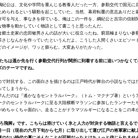
綱紀公は、文化や学問を重んじる教養人だった一方、参勤交代で国元に
止められるという騒動を起こしていた。当然、幕府転覆の意志ありだと
許可を与え、事なきを得ている。俺はこの一件を、綱紀公と吉宗の信頼
な物事を動かしていく物語として書こうと思ったんだ。
郷土史家の忠田敏男さんの話が大いに役立ったね。窮屈極まりない参
茶さじなんかを作っていたというんだよ。こうした人間くさいエピソー
どのイメージが、ワッと膨らむ。大変ありがたかった。
脚たちは遥か先を行く参勤交代行列が関所に到着する前に追いつかなくて
ズのテーマですね。
で対抗する。この面白さを描けるのは江戸時代が舞台の小説ならでは
ってしまうから。
んだのは『遙かなるセントラルパーク』（トム・マクナブ著）という
ークのセントラルパークに至る大陸横断マラソンに参加したランナーた
がめちゃくちゃ面白い。走ることがドラマツルギーになることをこの本
むろ飛脚』です。こちらは溶けていく氷と人力が対決する物語と言えるで
月一日（現在の六月下旬から七月）に取り出して運び江戸の将軍家に献
庫のない時代の夏にそんなことが可能だったとはちょっと信じられませ