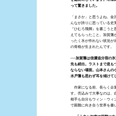
って驚きました。
「まさか」と思うよね。金
んなが誇りに思っている史
『ひむろ飛脚』を書こうと
えてもらったこと。加賀藩
ったく氷が作れない状況が
の骨格が生まれたんです。
──加賀藩は信濃追分宿の
先も続出。ラストまで息も
ならない場面。山本さんの
水戸藩も思わず耳を傾けて
作家になる前、長らく企業
す。売込みで大事なのは、
相手も自分もウィン・ウィ
で困難に向き合う世界を書