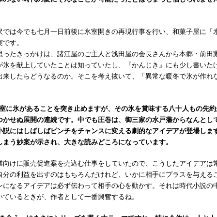
沢では今でも七月一日前後に氷室開きの再現行事を行い、和菓子屋に「
実です。
思ったきっかけは、諸江屋のご主人と浅田屋の会長さんから本郷・前田
が氷を献上していたことは知っていたし、『かんじき』にも少し書いた
出来したらどうなるのか。そこを考え抜いて、「異常な暖冬で氷が作れ
氷室に氷があることを突き止めますが、その氷を賞味する八十人もの先約
つかせぬ展開の連続です。中でも圧巻は、御三家の水戸藩からなんとし
小説にはしばしばピンチをチャンスに変える劇的なアイデアが登場しま
しまう妙案が示され、大きな読みどころになっています。
向けに販売促進案を売込む仕事をしていたので、こうしたアイデアは
自分の利益を出すのはもちろんだけれど、いかに相手にプラスを与える
ンになるアイデアは必ず伝わって相手の心を動かす。それは時代小説の
いているときが、作者として一番興奮するね。