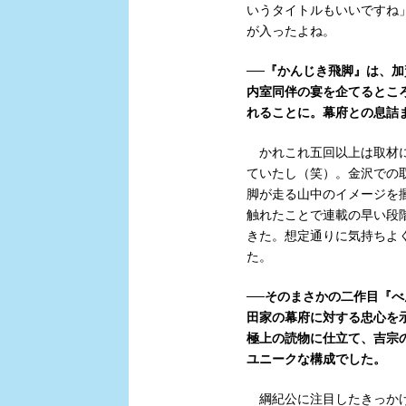
いうタイトルもいいですね
が入ったよね。
──『かんじき飛脚』は、
内室同伴の宴を企てるとこ
れることに。幕府との息詰
かれこれ五回以上は取材に
ていたし（笑）。金沢での
脚が走る山中のイメージを
触れたことで連載の早い段
きた。想定通りに気持ちよ
た。
──そのまさかの二作目『
田家の幕府に対する忠心を
極上の読物に仕立て、吉宗
ユニークな構成でした。
綱紀公に注目したきっかけ