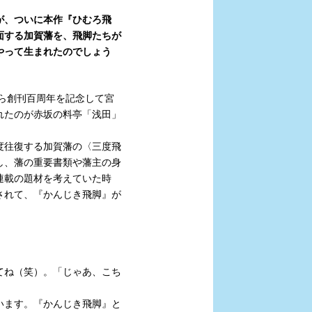
ズが、ついに本作『ひむろ飛
面する加賀藩を、飛脚たちが
やって生まれたのでしょう
ら創刊百周年を記念して宮
れたのが赤坂の料亭「浅田」
度往復する加賀藩の〈三度飛
し、藩の重要書類や藩主の身
連載の題材を考えていた時
されて、『かんじき飛脚』が
てね（笑）。「じゃあ、こち
います。『かんじき飛脚』と