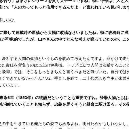
向き合う」はまさにシリーズを貫く大テーマですね。特に今作は、人と人
通じて「人の力ってもっと信用できるんだよ」と言われている気がしま
嬉しいな。
化に際して連載時の原稿から大幅に改稿なさいましたね。特に改稿時に浅
点が印象的でしたが、山本さんの中でどんな考えが巡っていたのか、こ
決断する人間の孤独というものを改めて考えたんですよ。命がけで走
じた責任を背負うのは当主の伊兵衛。トップに立つ人間は決断すること
ろ飛脚』では、そこをもっときちんと書くべきだと気づいた。自分では
まくできていなかったんだね。手直しを経て、二十代の若き当主が未曾
しています。
嘉永6年（1853年）の物語だということも重要ですね。登場人物たち
制が崩れていくことも知らず、忠義を尽くそうと懸命に駆け回る。その
の中を生きている俺たちの姿でもあるよね。明日死ぬかもしれないし