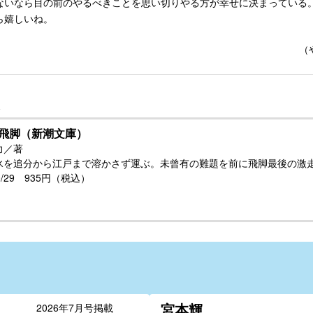
ないなら目の前のやるべきことを思い切りやる方が幸せに決まっている
ら嬉しいね。
（
飛脚（新潮文庫）
力／著
氷を追分から江戸まで溶かさず運ぶ。未曾有の難題を前に飛脚最後の激
10/29 935円（税込）
宮本輝
2026年7月号掲載