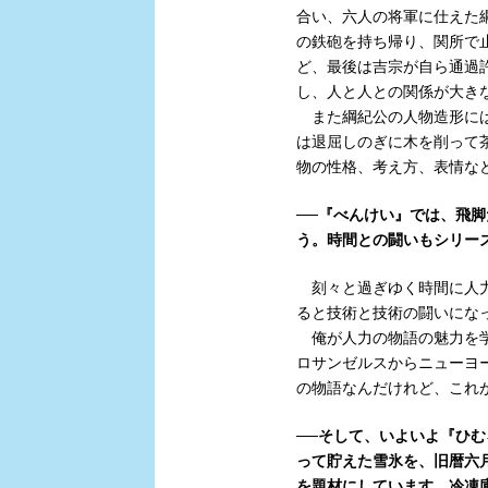
合い、六人の将軍に仕えた
の鉄砲を持ち帰り、関所で
ど、最後は吉宗が自ら通過
し、人と人との関係が大き
また綱紀公の人物造形には
は退屈しのぎに木を削って
物の性格、考え方、表情な
──『べんけい』では、飛
う。時間との闘いもシリー
刻々と過ぎゆく時間に人力
ると技術と技術の闘いにな
俺が人力の物語の魅力を学
ロサンゼルスからニューヨ
の物語なんだけれど、これ
──そして、いよいよ『ひ
って貯えた雪氷を、旧暦六
を題材にしています。冷凍