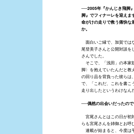
──2005年『かんじき飛
脚』でフィナーレを迎えま
命がけの走りで救う痛快な
か。
面白いご縁で、加賀ではな
尾登美子さんと公開対談を
さんでした。
そこで、「浅田」の本家筋
脚〉を抱えていたんだと教
の回り品を背負った彼らは
で、「これだ、これを書こ
走り出したというわけなん
──偶然の出会いだったの
宮尾さんとはこの日が初対
らも宮尾さんを姉御とお呼
連載が始まると、今度は平