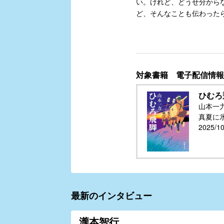
い。けれど、どうせ分から
ど、そんなことも伝わった
対象書籍 電子配信情報
ひむろ
山本一
真夏に
2025/
最新のインタビュー
瀧本智行