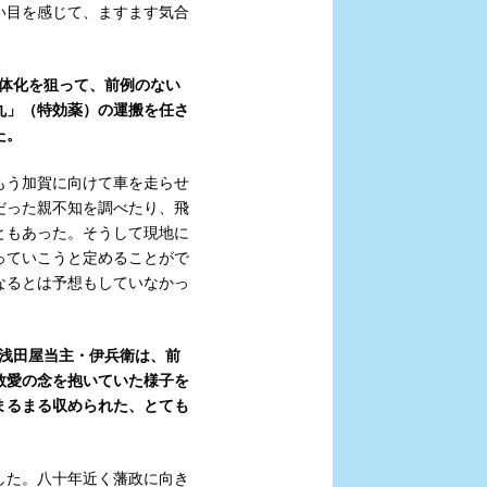
い目を感じて、ますます気合
体化を狙って、前例のない
丸」（特効薬）の運搬を任さ
た。
もう加賀に向けて車を走らせ
だった親不知を調べたり、飛
ともあった。そうして現地に
っていこうと定めることがで
なるとは予想もしていなかっ
浅田屋当主・伊兵衛は、前
敬愛の念を抱いていた様子を
まるまる収められた、とても
した。八十年近く藩政に向き