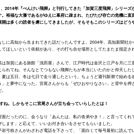
脚』、2014年『べんけい飛脚』と刊行してきた「加賀三度飛脚」シリー
す。裕福な大藩であるがゆえに幕府に疎まれ、たびたび存亡の危機に直
展開は多くの読者を虜にしてきましたが、そもそもこのシリーズはどう
しに高知から生まれてきた話だったんですよ。2004年、高知新聞社か
してほしいという依頼があり、その打ち合せ場所としてたまたま指定さ
は加賀にある旅館「浅田屋」さんで、江戸時代は金沢と江戸を月に三
えられてね。そんなとてつもない飛脚たちが本当にいたのかと仰天した
、夏は五日、冬は七日で走り通したという。ちょうど週刊新潮で始める
う」と夢中になった。宮尾さんからも「ぜひおやりなさい」と背中を押
だ。
ですね。しかもそこに宮尾さんが立ち会っていらしたとは！
面だったのに、会うなり「あんたは、私の舎弟やき！」と言ってくれ
びします」と応えて、いいお付き合いをさせてもらいました。
岩弓枝さんがわざわざ電話を下さって、「面白くて毎号最初に読んで