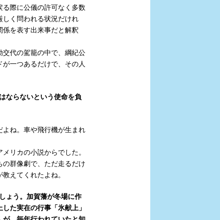
戻る際に公儀の許可なく多数
厳しく問われる状況だけれ
関係を表す出来事だと解釈
勤交代の駕籠の中で、綱紀公
ドが一つあるだけで、その人
はならないという使命を負
だよね。車や飛行機が生まれ
アメリカの小説からでした。
ちの群像劇で、ただ走るだけ
が教えてくれたよね。
しょう。加賀藩が冬場に作
上した実在の行事「氷献上」
んが、毎年行われていたと知