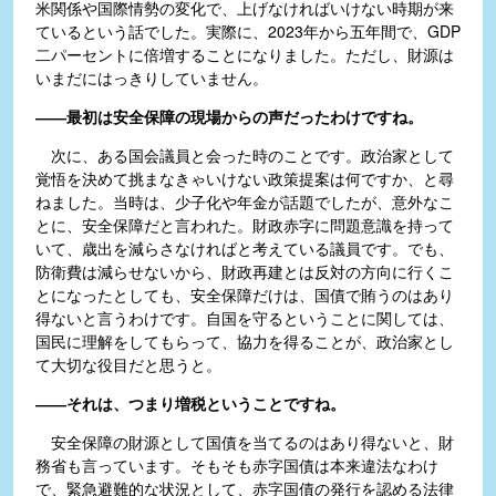
米関係や国際情勢の変化で、上げなければいけない時期が来
ているという話でした。実際に、2023年から五年間で、GDP
二パーセントに倍増することになりました。ただし、財源は
いまだにはっきりしていません。
――最初は安全保障の現場からの声だったわけですね。
次に、ある国会議員と会った時のことです。政治家として
覚悟を決めて挑まなきゃいけない政策提案は何ですか、と尋
ねました。当時は、少子化や年金が話題でしたが、意外なこ
とに、安全保障だと言われた。財政赤字に問題意識を持って
いて、歳出を減らさなければと考えている議員です。でも、
防衛費は減らせないから、財政再建とは反対の方向に行くこ
とになったとしても、安全保障だけは、国債で賄うのはあり
得ないと言うわけです。自国を守るということに関しては、
国民に理解をしてもらって、協力を得ることが、政治家とし
て大切な役目だと思うと。
――それは、つまり増税ということですね。
安全保障の財源として国債を当てるのはあり得ないと、財
務省も言っています。そもそも赤字国債は本来違法なわけ
で、緊急避難的な状況として、赤字国債の発行を認める法律