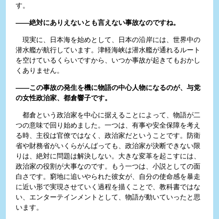
す。
――絶対にありえないとも言えない事故なのですね。
現実に、日本海を始めとして、日本の沿岸には、世界中の
潜水艦が航行しています。津軽海峡は潜水艦が通れるルート
を空けているくらいですから、いつか事故が起きてもおかし
くありません。
――この事故の発生を機に物語の中心人物になるのが、与党
の女性政治家、都倉響子です。
都倉という政治家を中心に据えることによって、物語が二
つの意味で回り始めました。一つは、有事や安全保障を考え
る時、主役は官僚ではなく、政治家だということです。防衛
省や財務省がいくらがんばっても、政治家が決断できない限
りは、絶対に問題は解決しない。大きな変革を起こすには、
政治家の役割が大事なのです。もう一つは、小説としての面
白さです。窮地に追いやられた彼女が、自分の使命感を暴走
に近い形で実現させていく過程を描くことで、教科書ではな
い、エンターテインメントとして、物語が動いていったと思
います。