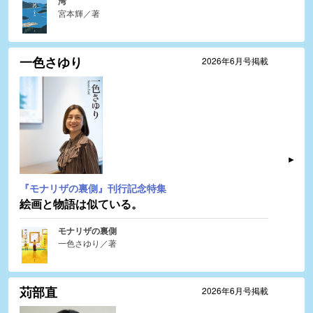
湾
宮本輝／著
一色さゆり
2026年6月号掲載
『モナリザの裏側』刊行記念特集
絵画と物語は似ている。
モナリザの裏側
一色さゆり／著
苅部直
2026年6月号掲載