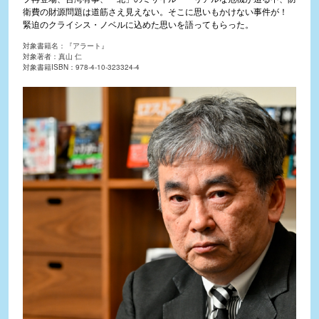
衛費の財源問題は道筋さえ見えない。そこに思いもかけない事件が！
緊迫のクライシス・ノベルに込めた思いを語ってもらった。
対象書籍名：『アラート』
対象著者：真山 仁
対象書籍ISBN：978-4-10-323324-4