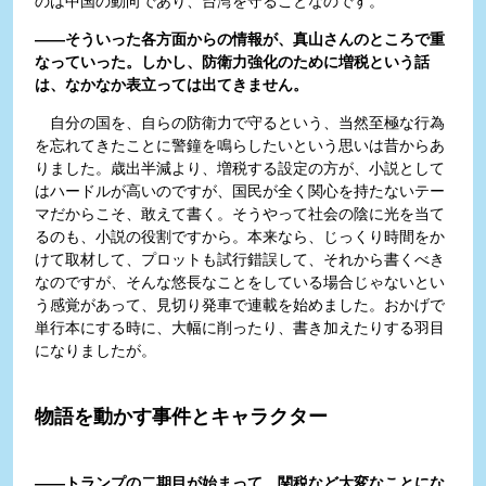
のは中国の動向であり、台湾を守ることなのです。
――そういった各方面からの情報が、真山さんのところで重
なっていった。しかし、防衛力強化のために増税という話
は、なかなか表立っては出てきません。
自分の国を、自らの防衛力で守るという、当然至極な行為
を忘れてきたことに警鐘を鳴らしたいという思いは昔からあ
りました。歳出半減より、増税する設定の方が、小説として
はハードルが高いのですが、国民が全く関心を持たないテー
マだからこそ、敢えて書く。そうやって社会の陰に光を当て
るのも、小説の役割ですから。本来なら、じっくり時間をか
けて取材して、プロットも試行錯誤して、それから書くべき
なのですが、そんな悠長なことをしている場合じゃないとい
う感覚があって、見切り発車で連載を始めました。おかげで
単行本にする時に、大幅に削ったり、書き加えたりする羽目
になりましたが。
物語を動かす事件とキャラクター
――トランプの二期目が始まって、関税など大変なことにな