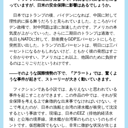
っていますが、日米の安全保障に影響はあるでしょうか。
日本ではトランプの後、バイデンになれば、中国に対して
理性的に振る舞うだろうと見られていました。ところがバイ
デン政権で、対中問題は逆に加速したのです。アメリカの本
気度が上がっていった。さらに二期目のトランプは過激で、
先日もNATOに対して、防衛費をGDP五パーセントにしろと
突然言い出した。トランプの五パーセントは、明日には三パ
ーセントになるかもしれないけど、ともかく彼の発想はすご
く分かりやすい。アメリカはこれ以上、他国のために負担す
るのはこりごりだというわけです。
――そのような国際情勢の下で、『アラート』では、驚くよ
うな事件が起きて、ストーリーが大きく動いていきます。
フィクションである小説では、ありえないと思われている
事件を起こすことができます。この作品の中では、それが安
全保障を考える上で象徴的な出来事でなければいけない。そ
こで考えたのが、日本の漁船と台湾の潜水艦が衝突して沈没
するという事故です。現場は、日本のEEZ（排他的経済水
域）と公海の境界線。潜水艦が台湾軍のものというのもポイ
ントです。仮想敵国でもないし、非常に微妙な状況が生じま