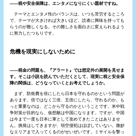
――税や安全保障は、エンタメになりにくい題材ですね。
テーマとエンタメ性のバランスは、いつも苦労するところ
で、テーマが大きければ大きいほど、読者に興味を持っても
らうのが難しくなる。その難しさを面白さに変えられるよう
に努力したつもりです。
危機を現実にしないために
――税金の問題も、『アラート』では想定外の展開を見せま
す。そこは小説を読んでいただくとして、現実に税と安全保
障の関係は、どうなっていくとお考えでしょうか。
まず、防衛費を倍にしたら日本を守れるのかという問題が
あります。倍ではなく三倍、五倍にしたら、守れるのか。も
っと重要なのは、どこから守るのかということです。米中戦
争対策が目的なら、仮想敵は中国になります。ですが、中国
は今まで一度も日本に軍として攻めてきたことはありませ
ん。挑発はしてきますが、領空侵犯はほぼしていない。微妙
なエリアまで入ってくるのがせいぜいです。ミサイルを撃っ