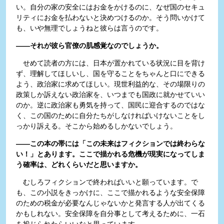
い。自分の家の安全にはお金をかけるのに、なぜ国のセキュ
リティにお金を払わないと決めつけるのか。そう問いかけて
も、いや無理でしょうねと彼らは言うのです。
――それが彼ら官僚の肌感覚なのでしょうか。
せめて読者の方には、日本が置かれている状況に目を背け
ず、理解してほしいし、国を守ることをちゃんと口にできる
よう、政治家に求めてほしい。現世利益的な、その場限りの
政策しか訴えない政治家を、いつまでも国政に就かせていい
のか。逆に政治家も勇気を持って、国民に迎合するのではな
く、この国のために自分たちがしなければいけないことをし
っかり訴える。そこから始めるしかないでしょう。
――この本の帯には「この未来はフィクションでは終わらな
い！」とあります。ここで描かれる危機が現実になってしま
う確率は、どれくらいだと思いますか。
むしろフィクションで終わればいいと願っています。で
も、この小説をきっかけに、ここで描かれるような安全保障
のための税金が必要なんじゃないかと発言する人が出てくる
かもしれない。安全保障を自分事として考えるために、一石
を投じられたらいいなと思っています。