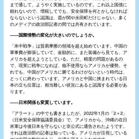
まで通して、ようやく実施しているのです。これ以上国債に
頼れないので、増税してでも、安全保障を何とかしなければ
ならないという認識は、霞が関や永田町だけじゃない、多く
のメディアの政治部記者の間では共有されています。
――国際情勢の変化が大きいのでしょうか。
「米中戦争」は貿易摩擦の領域を超え始めています。中国の
軍事費が膨張していて、金額的に、また装備から見ても、ア
メリカを超えようとしている。ただ、精度の問題があるの
で、現実に戦争になれば、核不使用ならアメリカが優勢。そ
れでも、中国がアメリカに勝てるわけがないという時代は、
とっくに終わっています。アメリカと中国に挟まれている日
本の立ち位置は、相当難しい状況にあると認識する必要があ
ります。
――日米関係も変質しています。
『アラート』の中でも書きましたが、2022年1月の「2＋2」
（日米安全保障協議委員会）で、アメリカから、沖縄の在日
米軍は今後日本を守らないと非公式に通告されたようです。
それは政治部の記者は知っている。アメリカが注視している