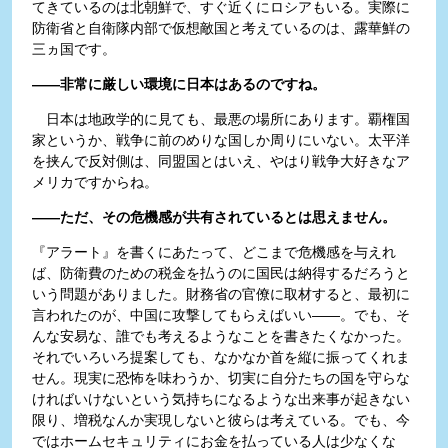
てきているのは北朝鮮で、すぐ近くにロシアもいる。実際に
防衛省と自衛隊内部で仮想敵国と考えているのは、露華鮮の
三ヵ国です。
――非常に厳しい環境に日本はあるのですね。
日本は地政学的に見ても、最悪の場所にあります。覇権国
家というか、戦争に前のめりな国しか周りにいない。太平洋
を挟んで反対側は、同盟国とはいえ、やはり戦争大好きなア
メリカですからね。
――ただ、その危機感が共有されているとは思えません。
『アラート』を書くにあたって、どこまで危機感を与えれ
ば、防衛費のための税金を払うのに国民は納得するだろうと
いう問題がありました。財務省の官僚に取材すると、最初に
言われたのが、中国に攻撃してもらえばいい――。でも、そ
んな安易な、誰でも考えるようなことを書きたくなかった。
それでいろいろ提案しても、なかなか首を縦に振ってくれま
せん。現実に恐怖を味わうか、切実に自分たちの国を守らな
ければいけないという気持ちになるような出来事が起きない
限り、増税なんか実現しないと彼らは考えている。でも、今
ではホームセキュリティにお金を払っている人は少なくな