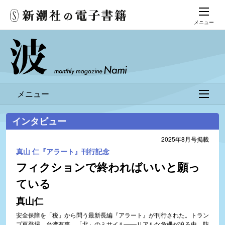
メニュー
メニュー
インタビュー
2025年8月号掲載
真山 仁『アラート』刊行記念
フィクションで終わればいいと願っ
ている
真山仁
安全保障を「税」から問う最新長編『アラート』が刊行された。トラン
プ再登場、台湾有事、「北」のミサイル――リアルな危機が迫る中、防