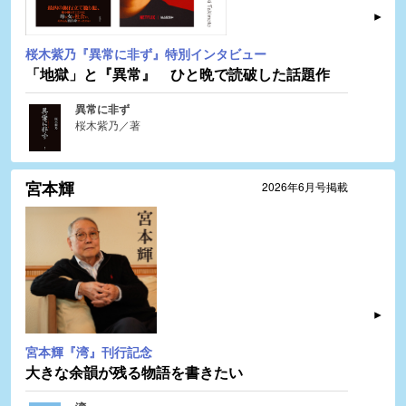
桜木紫乃『異常に非ず』特別インタビュー
「地獄」と『異常』 ひと晩で読破した話題作
異常に非ず
桜木紫乃／著
宮本輝
2026年6月号掲載
宮本輝『湾』刊行記念
大きな余韻が残る物語を書きたい