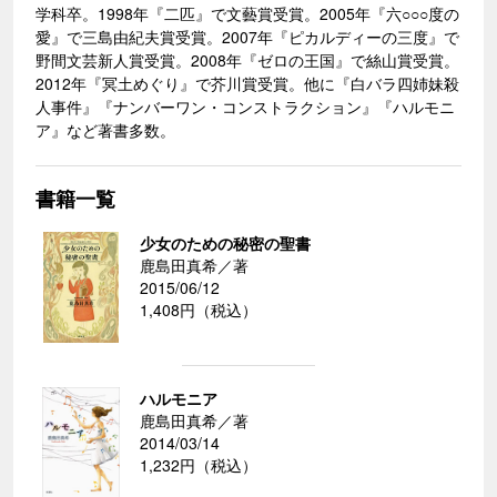
学科卒。1998年『二匹』で文藝賞受賞。2005年『六○○○度の
愛』で三島由紀夫賞受賞。2007年『ピカルディーの三度』で
野間文芸新人賞受賞。2008年『ゼロの王国』で絲山賞受賞。
2012年『冥土めぐり』で芥川賞受賞。他に『白バラ四姉妹殺
人事件』『ナンバーワン・コンストラクション』『ハルモニ
ア』など著書多数。
書籍一覧
少女のための秘密の聖書
鹿島田真希／著
2015/06/12
1,408円（税込）
ハルモニア
鹿島田真希／著
2014/03/14
1,232円（税込）