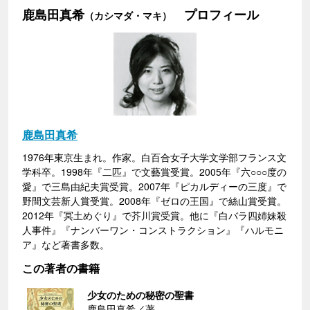
鹿島田真希
プロフィール
（カシマダ・マキ）
鹿島田真希
1976年東京生まれ。作家。白百合女子大学文学部フランス文
学科卒。1998年『二匹』で文藝賞受賞。2005年『六○○○度の
愛』で三島由紀夫賞受賞。2007年『ピカルディーの三度』で
野間文芸新人賞受賞。2008年『ゼロの王国』で絲山賞受賞。
2012年『冥土めぐり』で芥川賞受賞。他に『白バラ四姉妹殺
人事件』『ナンバーワン・コンストラクション』『ハルモニ
ア』など著書多数。
この著者の書籍
少女のための秘密の聖書
鹿島田真希／著