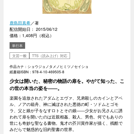
鹿島田真希
／著
配信開始日： 2015/06/12
価格：1,408円（税込）
単行本
文芸一般
TTS（読み上げ）対応
作品カナ：ショウジョノタメノヒミツノセイショ
紙書籍ISBN：978-4-10-469505-8
少女は開いた、秘密の物語の扉を。やがて知った、こ
の世の本当の姿を――。
楽園を追放されたアダムとエヴァ、兄弟殺しのカインとアベ
ル、ノアの箱舟、神に滅ぼされた悪徳の町・ソドムとゴモ
ラ、父と娘が子をなすロトとその娘――少女がお兄さんに誘
われて扉を開いたのは近親相姦、殺人、男色、何でもありの
世にも奇妙な聖なる書物。鬼才の芥川賞作家が描く、残酷で
みだらで魅惑的な旧約聖書の世界。