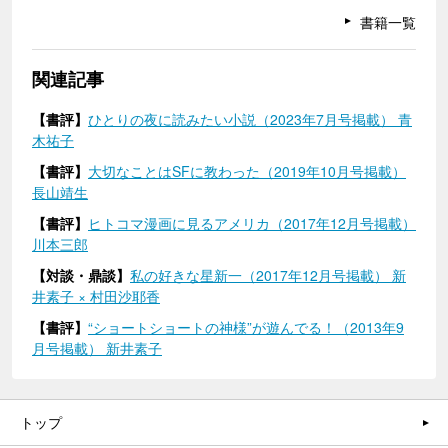
書籍一覧
関連記事
【書評】
ひとりの夜に読みたい小説（2023年7月号掲載） 青
木祐子
【書評】
大切なことはSFに教わった（2019年10月号掲載）
長山靖生
【書評】
ヒトコマ漫画に見るアメリカ（2017年12月号掲載）
川本三郎
【対談・鼎談】
私の好きな星新一（2017年12月号掲載） 新
井素子 × 村田沙耶香
【書評】
“ショートショートの神様”が遊んでる！（2013年9
月号掲載） 新井素子
トップ