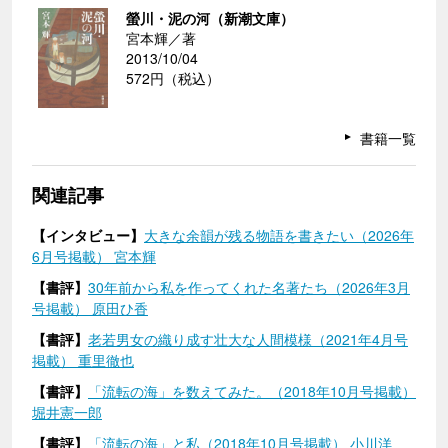
螢川・泥の河（新潮文庫）
宮本輝／著
2013/10/04
572円（税込）
書籍一覧
関連記事
【インタビュー】
大きな余韻が残る物語を書きたい（2026年
6月号掲載） 宮本輝
【書評】
30年前から私を作ってくれた名著たち（2026年3月
号掲載） 原田ひ香
【書評】
老若男女の織り成す壮大な人間模様（2021年4月号
掲載） 重里徹也
【書評】
「流転の海」を数えてみた。（2018年10月号掲載）
堀井憲一郎
【書評】
「流転の海」と私（2018年10月号掲載） 小川洋