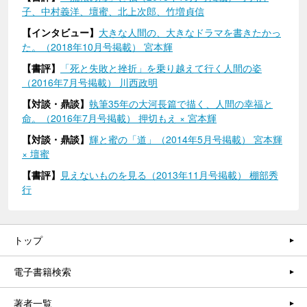
子、中村義洋、壇蜜、北上次郎、竹増貞信
【インタビュー】
大きな人間の、大きなドラマを書きたかっ
た。（2018年10月号掲載） 宮本輝
【書評】
「死と失敗と挫折」を乗り越えて行く人間の姿
（2016年7月号掲載） 川西政明
【対談・鼎談】
執筆35年の大河長篇で描く、人間の幸福と
命。（2016年7月号掲載） 押切もえ × 宮本輝
【対談・鼎談】
輝と蜜の「道」（2014年5月号掲載） 宮本輝
× 壇蜜
【書評】
見えないものを見る（2013年11月号掲載） 棚部秀
行
トップ
電子書籍検索
著者一覧