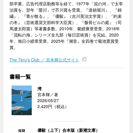
部卒業。広告代理店勤務等を経て、1977年「泥の河」で太宰
治賞を、翌年「螢川」で芥川賞を受賞。『道頓堀川』、『錦
繍』、『青が散る』、『優駿』（吉川英治文学賞）、『約束
の冬』（芸術選奨文部科学大臣賞）、『骸骨ビルの庭』（司
馬遼太郎賞）等著書多数。2010年、紫綬褒章受章。2018年
「流転の海」シリーズ全九部（毎日芸術賞）を完結。2020
年、旭日小綬章受章。2025年『潮音』全四巻で菊池寛賞受
賞。
The Teru's Club ／ 宮本輝公式サイト
書籍一覧
湾
宮本輝／著
2026/05/27
2,420円（税込）
優駿（上下）合本版（新潮文庫）