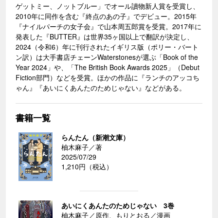
ゲットミー、ノットブルー」でオール讀物新人賞を受賞し、
2010年に同作を含む『終点のあの子』でデビュー。2015年
『ナイルパーチの女子会』で山本周五郎賞を受賞。2017年に
発表した『BUTTER』は世界35ヶ国以上で翻訳が決定し、
2024（令和6）年に刊行されたイギリス版（ポリー・バート
ン訳）は大手書店チェーンWaterstonesが選ぶ「Book of the
Year 2024」や、「The British Book Awards 2025」（Debut
Fiction部門）などを受賞。ほかの作品に『ランチのアッコち
ゃん』『あいにくあんたのためじゃない』などがある。
書籍一覧
らんたん（新潮文庫）
柚木麻子／著
2025/07/29
1,210円（税込）
あいにくあんたのためじゃない 3巻
柚木麻子／原作、もりとおる／漫画