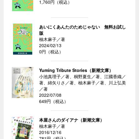
1,760円（税込）
あいにくあんたのためじゃない 無料お試し
版
柚木麻子／著
2024/02/13
0円（税込）
Yuming Tribute Stories（新潮文庫）
小池真理子／著、桐野夏生／著、江國香織／
著、綿矢りさ／著、柚木麻子／著、川上弘美
／著
2022/07/08
649円（税込）
本屋さんのダイアナ（新潮文庫）
柚木麻子／著
2016/12/16
781円（税込）