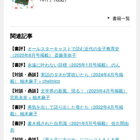
書籍一覧
関連記事
【書評】
オールスターキャストで読む近代の女子教育史
（2025年8月号掲載） 斎藤美奈子
【書評】
永遠に叶わない目標（2025年1月号掲載） のん
【対談・鼎談】
実話のタネが芽吹いたら（2024年4月号掲
載） 柚木麻子 × chelmico
【対談・鼎談】
文学界の新風、現る！（2023年4月号掲載）
宮島未奈 × 柚木麻子
【書評】
勇気を出して語り出した母たち（2022年4月号掲
載） 柚木麻子
【書評】
書き残された自意識（2021年5月号掲載） 佐久間由
衣
【対談・鼎談】
『風と共に去りぬ』にツッコミまくる夜