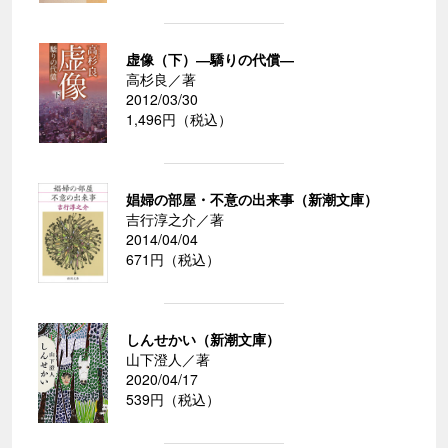
虚像（下）―驕りの代償―
高杉良／著
2012/03/30
1,496円（税込）
娼婦の部屋・不意の出来事（新潮文庫）
吉行淳之介／著
2014/04/04
671円（税込）
しんせかい（新潮文庫）
山下澄人／著
2020/04/17
539円（税込）