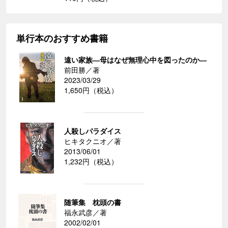
単行本のおすすめ書籍
遠い家族―母はなぜ無理心中を図ったのか―
前田勝／著
2023/03/29
1,650円（税込）
人殺しパラダイス
ヒキタクニオ／著
2013/06/01
1,232円（税込）
随筆集 枕頭の書
福永武彦／著
2002/02/01