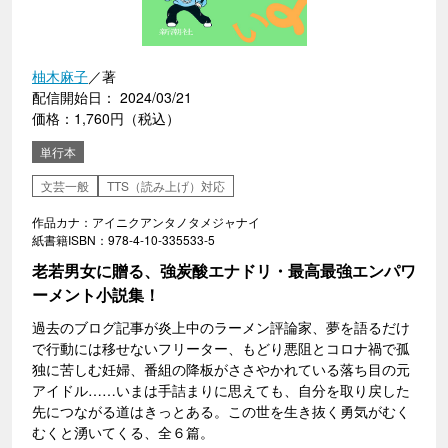
柚木麻子
／著
配信開始日： 2024/03/21
価格：1,760円（税込）
単行本
文芸一般
TTS（読み上げ）対応
作品カナ：アイニクアンタノタメジャナイ
紙書籍ISBN：978-4-10-335533-5
老若男女に贈る、強炭酸エナドリ・最高最強エンパワ
ーメント小説集！
過去のブログ記事が炎上中のラーメン評論家、夢を語るだけ
で行動には移せないフリーター、もどり悪阻とコロナ禍で孤
独に苦しむ妊婦、番組の降板がささやかれている落ち目の元
アイドル……いまは手詰まりに思えても、自分を取り戻した
先につながる道はきっとある。この世を生き抜く勇気がむく
むくと湧いてくる、全６篇。