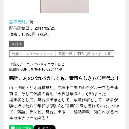
高平哲郎
／著
配信開始日： 2011/02/25
価格：1,496円（税込）
単行本
芸能・エンターテイメント
芸術一般
TTS（読み上げ）対応
作品カナ：コンヤハサイコウナヒビ
紙書籍ISBN：978-4-10-326411-8
嗚呼、あのバカバカしくも、素晴らしき八〇年代よ！
山下洋輔トリオ縦横無尽、赤塚不二夫の面白グループも全速
前進、そして伝説の番組『今夜は最高！』が始まった――。
編集者として、舞台演出家として、放送作家として、著者が
駆け抜けた八〇年代は“笑い”と“音楽”に満ち溢れていた。ジャ
ズ、落語、テレビ、舞台、出版……秘話満載、知られざる日
本カルチャーを綴る！