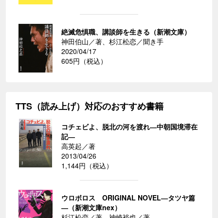
絶滅危惧職、講談師を生きる（新潮文庫）
神田伯山／著、杉江松恋／聞き手
2020/04/17
605円（税込）
TTS（読み上げ）対応のおすすめ書籍
コチェビよ、脱北の河を渡れ―中朝国境滞在
記―
高英起／著
2013/04/26
1,144円（税込）
ウロボロス ORIGINAL NOVEL―タツヤ篇
―（新潮文庫nex）
杉江松恋／著、神崎裕也／著