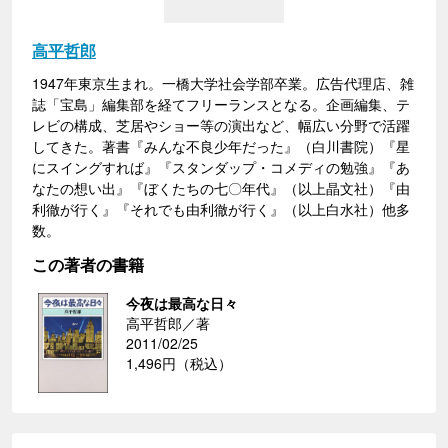
高平哲郎
1947年東京生まれ。一橋大学社会学部卒業。広告代理店、雑
誌「宝島」編集部を経てフリーランスとなる。企画編集、テ
レビの構成、芝居やショー等の演出など、幅広い分野で活躍
してきた。著書『みんな不良少年だった』（白川書院）『星
にスイングすれば』『スタンダップ・コメディの勉強』『あ
なたの想い出』『ぼくたちの七〇年代』（以上晶文社）『由
利徹が行く』『それでも由利徹が行く』（以上白水社）他多
数。
この著者の書籍
今夜は最高な日々
高平哲郎／著
2011/02/25
1,496円（税込）