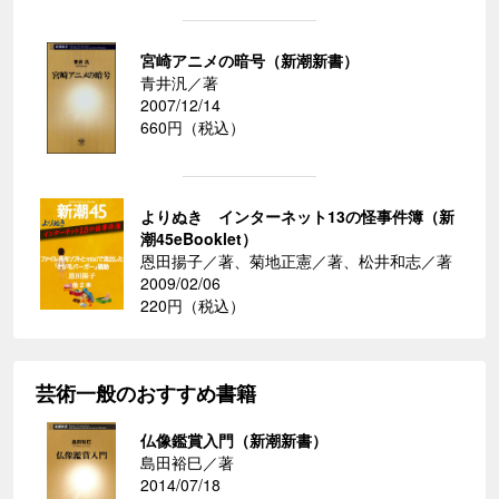
宮崎アニメの暗号（新潮新書）
青井汎／著
2007/12/14
660円（税込）
よりぬき インターネット13の怪事件簿（新
潮45eBooklet）
恩田揚子／著、菊地正憲／著、松井和志／著
2009/02/06
220円（税込）
芸術一般のおすすめ書籍
仏像鑑賞入門（新潮新書）
島田裕巳／著
2014/07/18