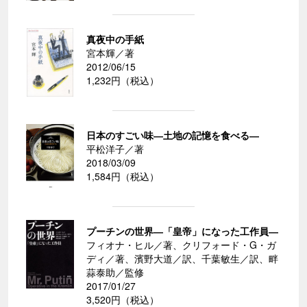
真夜中の手紙
宮本輝／著
2012/06/15
1,232円（税込）
日本のすごい味―土地の記憶を食べる―
平松洋子／著
2018/03/09
1,584円（税込）
プーチンの世界―「皇帝」になった工作員―
フィオナ・ヒル／著、クリフォード・G・ガ
ディ／著、濱野大道／訳、千葉敏生／訳、畔
蒜泰助／監修
2017/01/27
3,520円（税込）