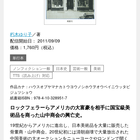
朽木ゆり子
／著
配信開始日： 2011/09/09
価格：1,760円（税込）
単行本
ノンフィクション一般
日本史
芸術一般
美術
TTS（読み上げ）対応
作品カナ：ハウスオブヤマナカトウヨウノシホウヲオウベイニウッタビ
ジュツショウ
紙書籍ISBN：978-4-10-328951-7
ロックフェラーらアメリカの大富豪を相手に国宝級美
術品を商った山中商会の興亡史。
19世紀からアメリカに進出し、日本美術品を大量に販売した
骨董商・山中商会。20世紀初には清朝崩壊で大量放出された
中国美術の大オークションをニューヨークやロンドンで開く