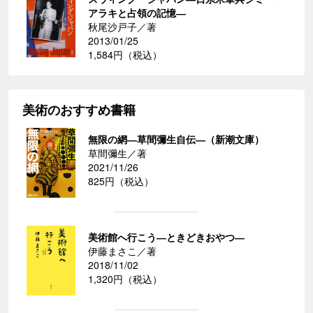
アラキと占領の記憶―
秋尾沙戸子／著
2013/01/25
1,584円（税込）
美術のおすすめ書籍
無限の網―草間彌生自伝―（新潮文庫）
草間彌生／著
2021/11/26
825円（税込）
美術館へ行こう―ときどきおやつ―
伊藤まさこ／著
2018/11/02
1,320円（税込）