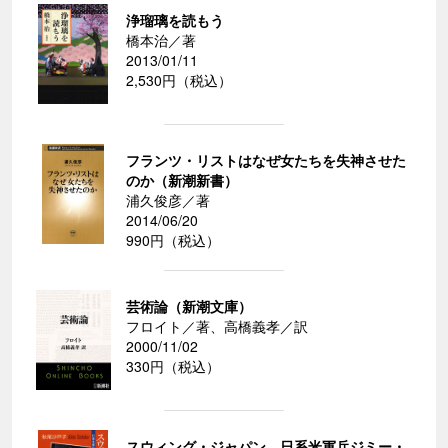
浄瑠璃を読もう
橋本治／著
2013/01/11
2,530円（税込）
フランツ・リストはなぜ女たちを失神させた
のか（新潮新書）
浦久俊彦／著
2014/06/20
990円（税込）
芸術論（新潮文庫）
フロイト／著、高橋義孝／訳
2000/11/02
330円（税込）
スウィング・ジャパン―日系米軍兵ジミー・