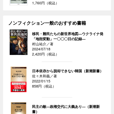
1,760円（税込）
ノンフィクション一般のおすすめ書籍
移民・難民たちの新世界地図―ウクライナ発
「地殻変動」一〇〇〇日の記録―
村山祐介／著
2024/07/18
2,420円（税込）
日本依存から脱却できない韓国（新潮新書）
佐々木和義／著
2022/01/15
858円（税込）
民主の敵―政権交代に大義あり―（新潮新
書）