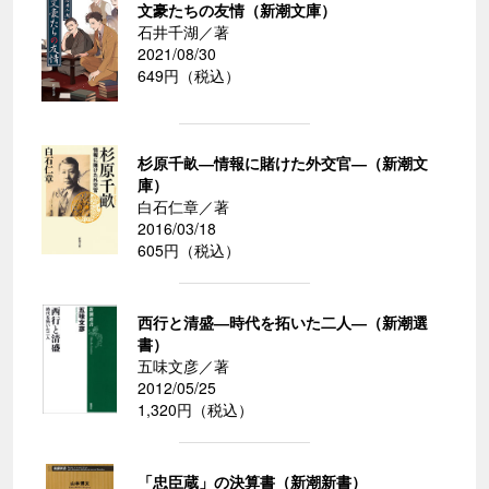
文豪たちの友情（新潮文庫）
石井千湖／著
2021/08/30
649円（税込）
杉原千畝―情報に賭けた外交官―（新潮文
庫）
白石仁章／著
2016/03/18
605円（税込）
西行と清盛―時代を拓いた二人―（新潮選
書）
五味文彦／著
2012/05/25
1,320円（税込）
「忠臣蔵」の決算書（新潮新書）