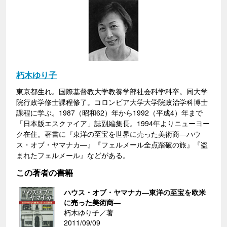
朽木ゆり子
東京都生れ。国際基督教大学教養学部社会科学科卒。同大学
院行政学修士課程修了。コロンビア大学大学院政治学科博士
課程に学ぶ。1987（昭和62）年から1992（平成4）年まで
「日本版エスクァイア」誌副編集長。1994年よりニューヨー
ク在住。著書に『東洋の至宝を世界に売った美術商―ハウ
ス・オブ・ヤマナカ―』『フェルメール全点踏破の旅』『盗
まれたフェルメール』などがある。
この著者の書籍
ハウス・オブ・ヤマナカ―東洋の至宝を欧米
に売った美術商―
朽木ゆり子／著
2011/09/09