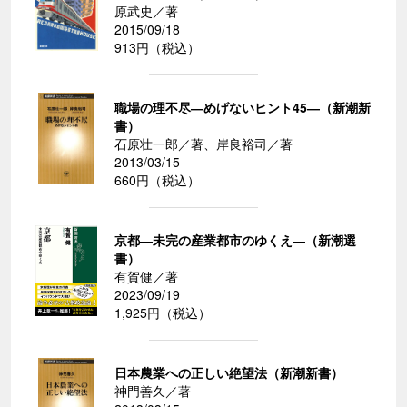
原武史／著
2015/09/18
913円（税込）
職場の理不尽―めげないヒント45―（新潮新
書）
石原壮一郎／著、岸良裕司／著
2013/03/15
660円（税込）
京都―未完の産業都市のゆくえ―（新潮選
書）
有賀健／著
2023/09/19
1,925円（税込）
日本農業への正しい絶望法（新潮新書）
神門善久／著