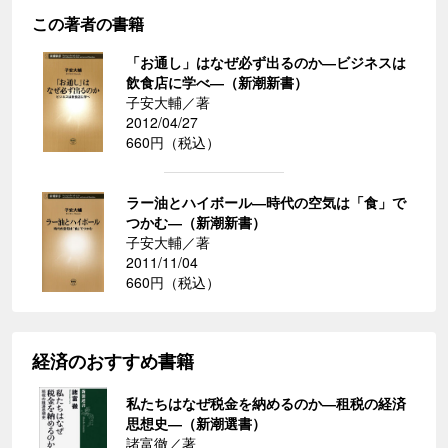
この著者の書籍
「お通し」はなぜ必ず出るのか―ビジネスは
飲食店に学べ―（新潮新書）
子安大輔／著
2012/04/27
660円（税込）
ラー油とハイボール―時代の空気は「食」で
つかむ―（新潮新書）
子安大輔／著
2011/11/04
660円（税込）
経済のおすすめ書籍
私たちはなぜ税金を納めるのか―租税の経済
思想史―（新潮選書）
諸富徹／著