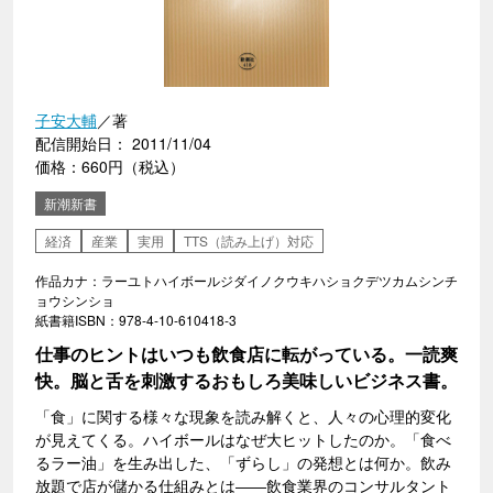
子安大輔
／著
配信開始日： 2011/11/04
価格：660円（税込）
新潮新書
経済
産業
実用
TTS（読み上げ）対応
作品カナ：ラーユトハイボールジダイノクウキハショクデツカムシンチ
ョウシンショ
紙書籍ISBN：978-4-10-610418-3
仕事のヒントはいつも飲食店に転がっている。一読爽
快。脳と舌を刺激するおもしろ美味しいビジネス書。
「食」に関する様々な現象を読み解くと、人々の心理的変化
が見えてくる。ハイボールはなぜ大ヒットしたのか。「食べ
るラー油」を生み出した、「ずらし」の発想とは何か。飲み
放題で店が儲かる仕組みとは――飲食業界のコンサルタント