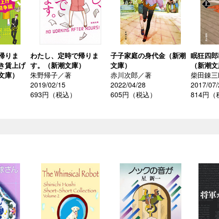
帰りま
わたし、定時で帰りま
子子家庭の身代金（新潮
眠狂四郎
き賃上げ
す。（新潮文庫）
文庫）
（新潮文
文庫）
朱野帰子／著
赤川次郎／著
柴田錬三
2019/02/15
2022/04/28
2017/07/
693円（税込）
605円（税込）
814円