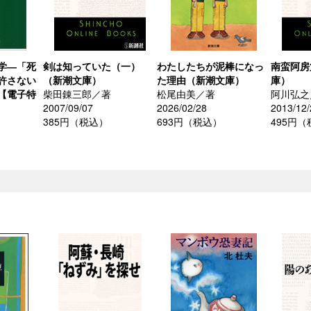
学―「死
剣は知っていた（一）
わたしたちが泥棒になっ
南蛮阿房
許さない
（新潮文庫）
た理由（新潮文庫）
庫）
【電子特
柴田錬三郎／著
松尾由美／著
阿川弘之
2007/09/07
2026/02/28
2013/12/
385円（税込）
693円（税込）
495円
）