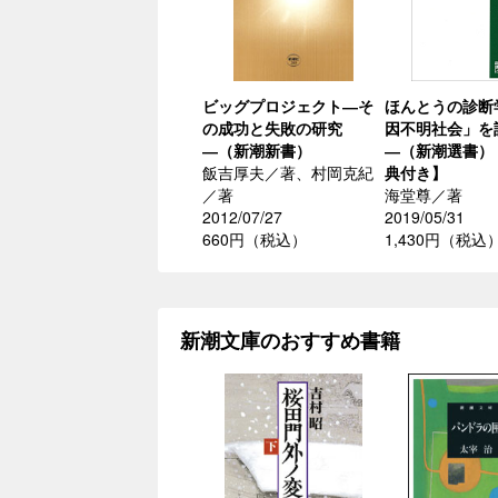
ビッグプロジェクト―そ
ほんとうの診断
の成功と失敗の研究
因不明社会」を
―（新潮新書）
―（新潮選書）
飯吉厚夫／著、村岡克紀
典付き】
／著
海堂尊／著
2012/07/27
2019/05/31
660円（税込）
1,430円（税込
新潮文庫のおすすめ書籍