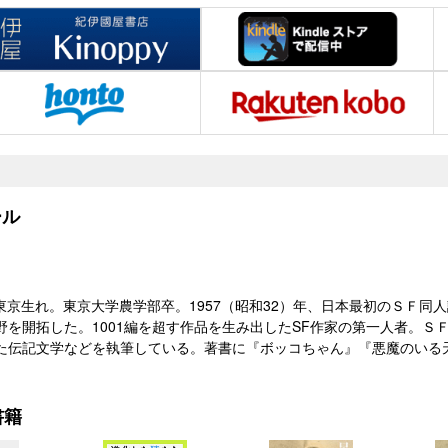
ル
97）東京生れ。東京大学農学部卒。1957（昭和32）年、日本最初のＳ
野を開拓した。1001編を超す作品を生み出したSF作家の第一人者。Ｓ
た伝記文学などを執筆している。著書に『ボッコちゃん』『悪魔のいる
書籍