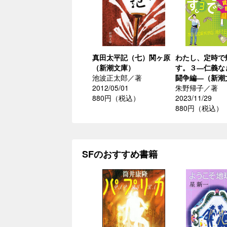
真田太平記（七）関ヶ原
わたし、定時で
（新潮文庫）
す。３―仁義な
池波正太郎／著
闘争編―（新潮
2012/05/01
朱野帰子／著
880円（税込）
2023/11/29
880円（税込）
SFのおすすめ書籍