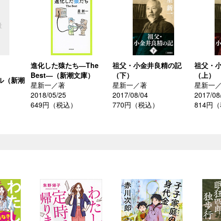
進化した猿たち―The
祖父・小金井良精の記
祖父・
Best―（新潮文庫）
（下）
（上）
ル（新潮
星新一／著
星新一／著
星新一
2018/05/25
2017/08/04
2017/08
649円（税込）
770円（税込）
814円