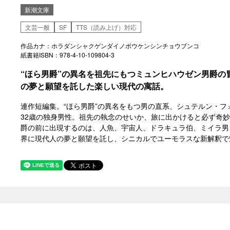
新潮文庫
文芸一般
SF
TTS（読み上げ）対応
作品カナ：ホラダンシャクゲンダイノボウケンシンチョウブンコ
紙書籍ISBN：978-4-10-109804-3
“ほら男爵”の異名を祖先にもつミュンヒハウゼン男爵の
の夢と願望を託した楽しい現代の寓話。
連作短編集。“ほら男爵”の異名をもつ男の直系、シュテルン・
32歳の独身男性。祖先の執念のせいか、旅に出かけると必ず奇
爵の前に出現するのは、人魚、宇宙人、ドラキュラ伯、ミイラ男、
界に現代人の夢と願望を託し、シニカルでユーモラスな新解釈で