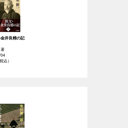
小金井良精の記
／著
/04
（税込）