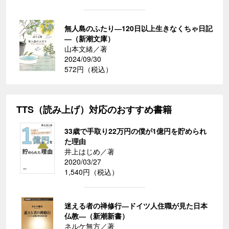
無人島のふたり―120日以上生きなくちゃ日記
―（新潮文庫）
山本文緒／著
2024/09/30
572円（税込）
TTS（読み上げ）対応のおすすめ書籍
33歳で手取り22万円の僕が1億円を貯められ
た理由
井上はじめ／著
2020/03/27
1,540円（税込）
迷える者の禅修行―ドイツ人住職が見た日本
仏教―（新潮新書）
ネルケ無方／著