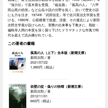
『強力伝』で直木賞を受賞。『縦走路』『孤高の人』『八甲
田山死の彷徨』など山岳小説の分野を拓く。次いで歴史小説
にも力を注ぎ、1974年『武田信玄』等で吉川英治文学賞を受
ける。1980年、心筋梗塞で急逝。没後、その遺志により新田
次郎文学賞が設けられた。実際の出来事を下敷きに、我欲・
偏執等人間の本質を深く掘り下げたドラマチックな作風で時
代を超えて読み継がれている。
この著者の書籍
孤高の人（上下）合本版（新潮文庫）
新田次郎／著
2021/07/22
1,980円（税込）
岩壁の掟・偽りの快晴（新潮文庫）
新田次郎／著
2012/11/01
660円（税込）