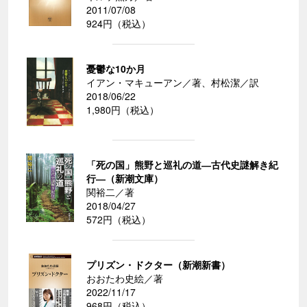
2011/07/08
924円（税込）
憂鬱な10か月
イアン・マキューアン／著、村松潔／訳
2018/06/22
1,980円（税込）
「死の国」熊野と巡礼の道―古代史謎解き紀
行―（新潮文庫）
関裕二／著
2018/04/27
572円（税込）
プリズン・ドクター（新潮新書）
おおたわ史絵／著
2022/11/17
968円（税込）