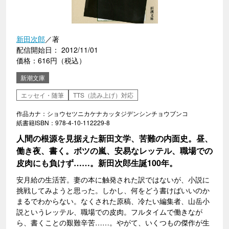
新田次郎
／著
配信開始日： 2012/11/01
価格：616円（税込）
新潮文庫
エッセイ・随筆
TTS（読み上げ）対応
作品カナ：ショウセツニカケナカッタジデンシンチョウブンコ
紙書籍ISBN：978-4-10-112229-8
人間の根源を見据えた新田文学、苦難の内面史。昼、
働き夜、書く。ボツの嵐、安易なレッテル、職場での
皮肉にも負けず……。新田次郎生誕100年。
安月給の生活苦。妻の本に触発された訳ではないが、小説に
挑戦してみようと思った。しかし、何をどう書けばいいのか
まるでわからない。なくされた原稿、冷たい編集者、山岳小
説というレッテル、職場での皮肉。フルタイムで働きなが
ら、書くことの艱難辛苦……。やがて、いくつもの傑作が生