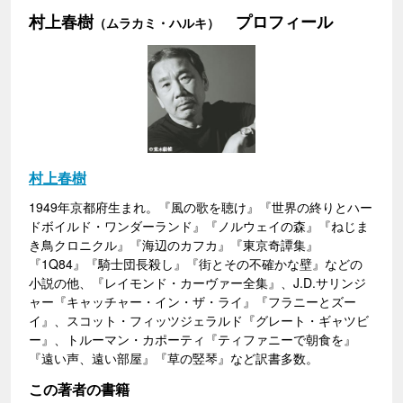
村上春樹
プロフィール
（ムラカミ・ハルキ）
村上春樹
1949年京都府生まれ。『風の歌を聴け』『世界の終りとハー
ドボイルド・ワンダーランド』『ノルウェイの森』『ねじま
き鳥クロニクル』『海辺のカフカ』『東京奇譚集』
『1Q84』『騎士団長殺し』『街とその不確かな壁』などの
小説の他、『レイモンド・カーヴァー全集』、J.D.サリンジ
ャー『キャッチャー・イン・ザ・ライ』『フラニーとズー
イ』、スコット・フィッツジェラルド『グレート・ギャツビ
ー』、トルーマン・カポーティ『ティファニーで朝食を』
『遠い声、遠い部屋』『草の竪琴』など訳書多数。
この著者の書籍