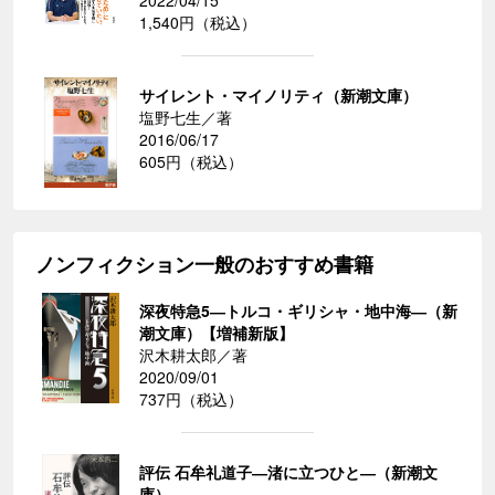
1,540円（税込）
サイレント・マイノリティ（新潮文庫）
塩野七生／著
2016/06/17
605円（税込）
ノンフィクション一般のおすすめ書籍
深夜特急5―トルコ・ギリシャ・地中海―（新
潮文庫）【増補新版】
沢木耕太郎／著
2020/09/01
737円（税込）
評伝 石牟礼道子―渚に立つひと―（新潮文
庫）