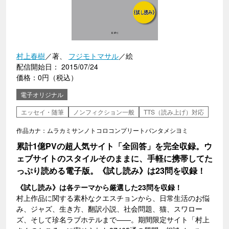
村上春樹
／著、
フジモトマサル
／絵
配信開始日： 2015/07/24
価格：0円（税込）
電子オリジナル
エッセイ・随筆
ノンフィクション一般
TTS（読み上げ）対応
作品カナ：ムラカミサンノトコロコンプリートバンタメシヨミ
累計1億PVの超人気サイト「全回答」を完全収録。ウ
ェブサイトのスタイルそのままに、手軽に携帯してた
っぷり読める電子版。《試し読み》は23問を収録！
《試し読み》は各テーマから厳選した23問を収録！
村上作品に関する素朴なクエスチョンから、日常生活のお悩
み、ジャズ、生き方、翻訳小説、社会問題、猫、スワロー
ズ、そして珍名ラブホテルまで――。期間限定サイト「村上