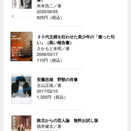
米本浩二／著
2020/06/05
825円（税込）
３０代主婦を狂わせた美少年の「傲った匂
い」（黒い報告書）
さかもと未明／著
2006/03/17
110円（税込）
安藤忠雄 野獣の肖像
古山正雄／著
2017/02/10
1,320円（税込）
敗北からの芸人論 無料お試し版
徳井健太／著