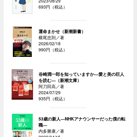
2023/08/29
693円（税込）
運命まかせ（新潮新書）
横尾忠則／著
2026/02/18
990円（税込）
谷崎潤一郎を知っていますか―愛と美の巨人
を読む―（新潮文庫）
阿刀田高／著
2024/07/29
935円（税込）
53歳の新人―NHKアナウンサーだった僕の転
職―
内多勝康／著
2022/04/15