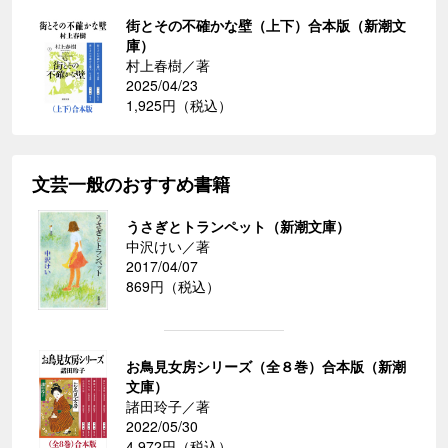
街とその不確かな壁（上下）合本版（新潮文
庫）
村上春樹／著
2025/04/23
1,925円（税込）
文芸一般のおすすめ書籍
うさぎとトランペット（新潮文庫）
中沢けい／著
2017/04/07
869円（税込）
お鳥見女房シリーズ（全８巻）合本版（新潮
文庫）
諸田玲子／著
2022/05/30
4,972円（税込）