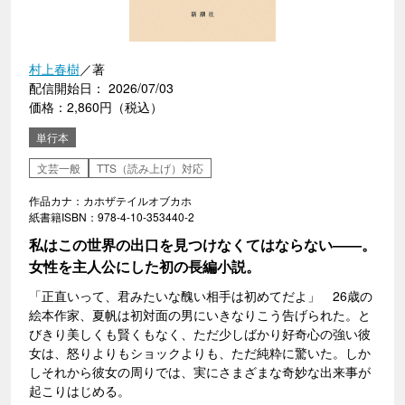
村上春樹
／著
配信開始日： 2026/07/03
価格：2,860円（税込）
単行本
文芸一般
TTS（読み上げ）対応
作品カナ：カホザテイルオブカホ
紙書籍ISBN：978-4-10-353440-2
私はこの世界の出口を見つけなくてはならない――。
女性を主人公にした初の長編小説。
「正直いって、君みたいな醜い相手は初めてだよ」 26歳の
絵本作家、夏帆は初対面の男にいきなりこう告げられた。と
びきり美しくも賢くもなく、ただ少しばかり好奇心の強い彼
女は、怒りよりもショックよりも、ただ純粋に驚いた。しか
しそれから彼女の周りでは、実にさまざまな奇妙な出来事が
起こりはじめる。