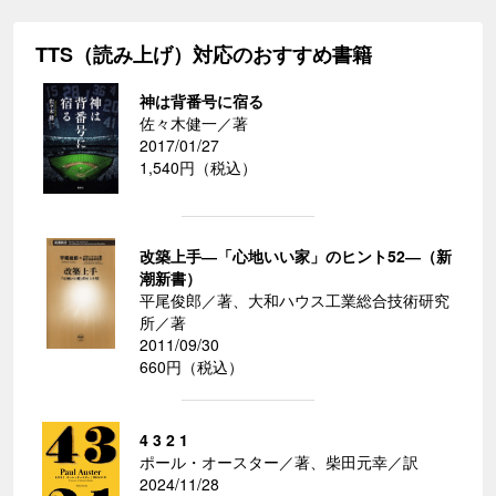
TTS（読み上げ）対応のおすすめ書籍
神は背番号に宿る
佐々木健一／著
2017/01/27
1,540円（税込）
改築上手―「心地いい家」のヒント52―（新
潮新書）
平尾俊郎／著、大和ハウス工業総合技術研究
所／著
2011/09/30
660円（税込）
4 3 2 1
ポール・オースター／著、柴田元幸／訳
2024/11/28