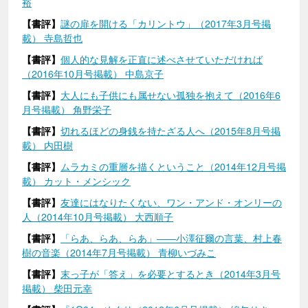
裕
【書評】
謎の扉を開ける「カリントウ」（2017年3月号掲
載） 寺島哲也
【書評】
個人的な見解を正直に述べさせていただければ
（2016年10月号掲載） 中島京子
【書評】
大人にも子供にも属せない孤独を抱えて（2016年6
月号掲載） 角野栄子
【書評】
切れるほどの身銭を持たざる人へ（2015年8月号掲
載） 内田樹
【書評】
ムラカミの重層を描くということ（2014年12月号掲
載） カット・メンシック
【書評】
友達にはなりたくない、ワン・アンド・オンリーの
人（2014年10月号掲載） 大西順子
【書評】
「らあ、らあ、らあ」――小澤征爾の言葉、村上春
樹の音楽（2014年7月号掲載） 青柳いづみこ
【書評】
末っ子が「答え」を必要とするとき（2014年3月号
掲載） 柴田元幸