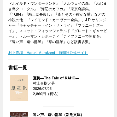
ドボイルド・ワンダーランド』『ノルウェイの森』『ねじま
き鳥クロニクル』『海辺のカフカ』『東京奇譚集』
『1Q84』『騎士団長殺し』『街とその不確かな壁』などの
小説の他、『レイモンド・カーヴァー全集』、J.D.サリンジ
ャー『キャッチャー・イン・ザ・ライ』『フラニーとズー
イ』、スコット・フィッツジェラルド『グレート・ギャツビ
ー』、トルーマン・カポーティ『ティファニーで朝食を』
『遠い声、遠い部屋』『草の竪琴』など訳書多数。
村上春樹 Haruki Murakami 新潮社公式サイト
書籍一覧
夏帆―The Tale of KAHO―
村上春樹／著
2026/07/03
2,860円（税込）
遠い声、遠い部屋（新潮文庫）