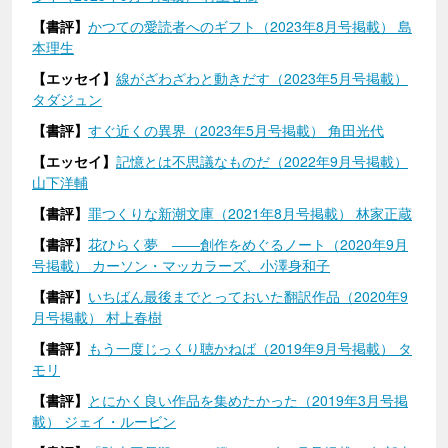
【書評】
かつての愛読者へのギフト（2023年8月号掲載） 島
本理生
【エッセイ】
線がざわざわと動きだす（2023年5月号掲載）
タダジュン
【書評】
すぐ近くの異界（2023年5月号掲載） 角田光代
【エッセイ】
記憶とは不思議なものだ（2022年9月号掲載）
山下洋輔
【書評】
罪つくりな新潮文庫（2021年8月号掲載） 林家正蔵
【書評】
花ひらく夢 ――創作をめぐるノート（2020年9月
号掲載） カーソン・マッカラーズ、小澤身和子
【書評】
いちばん最後までとっておいた翻訳作品（2020年9
月号掲載） 村上春樹
【書評】
もう一度じっくり聴かねば（2019年9月号掲載） タ
モリ
【書評】
とにかく良い作品を集めたかった（2019年3月号掲
載） ジェイ・ルービン