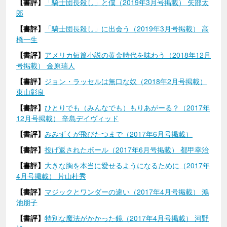
【書評】
「騎士団長殺し」と僕（2019年3月号掲載） 矢部太
郎
【書評】
「騎士団長殺し」に出会う（2019年3月号掲載） 高
橋一生
【書評】
アメリカ短篇小説の黄金時代を味わう（2018年12月
号掲載） 金原瑞人
【書評】
ジョン・ラッセルは無口な奴（2018年2月号掲載）
東山彰良
【書評】
ひとりでも（みんなでも）もりあがーる？（2017年
12月号掲載） 辛島デイヴィッド
【書評】
みみずくが飛びたつまで（2017年6月号掲載）
【書評】
投げ返されたボール（2017年6月号掲載） 都甲幸治
【書評】
大きな胸を本当に愛せるようになるために（2017年
4月号掲載） 片山杜秀
【書評】
マジックとワンダーの違い（2017年4月号掲載） 鴻
池朋子
【書評】
特別な魔法がかかった鏡（2017年4月号掲載） 河野