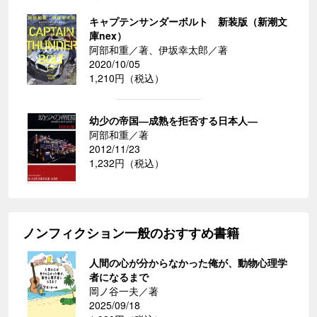
キャプテンサンダーボルト 新装版（新潮文
庫nex）
阿部和重／著、伊坂幸太郎／著
2020/10/05
1,210円（税込）
幼少の帝国―成熟を拒否する日本人―
阿部和重／著
2012/11/23
1,232円（税込）
ノンフィクション一般のおすすめ書籍
人間の心が分からなかった俺が、動物心理学
者になるまで
岡ノ谷一夫／著
2025/09/18