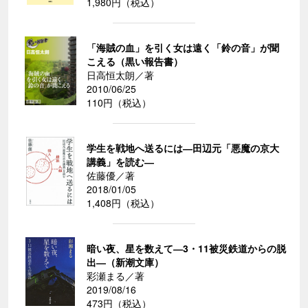
1,980円（税込）
「海賊の血」を引く女は遠く「鈴の音」が聞
こえる（黒い報告書）
日高恒太朗／著
2010/06/25
110円（税込）
学生を戦地へ送るには―田辺元「悪魔の京大
講義」を読む―
佐藤優／著
2018/01/05
1,408円（税込）
暗い夜、星を数えて―3・11被災鉄道からの脱
出―（新潮文庫）
彩瀬まる／著
2019/08/16
473円（税込）