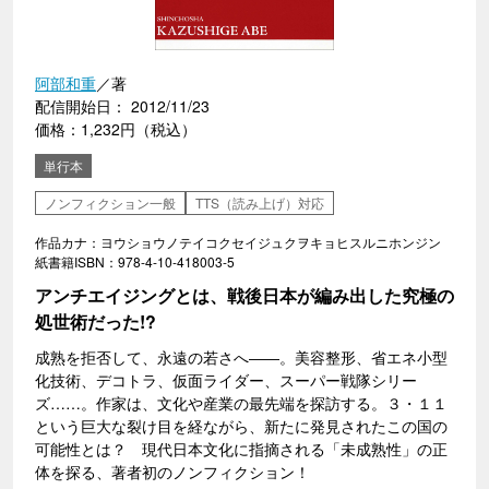
阿部和重
／著
配信開始日： 2012/11/23
価格：1,232円（税込）
単行本
ノンフィクション一般
TTS（読み上げ）対応
作品カナ：ヨウショウノテイコクセイジュクヲキョヒスルニホンジン
紙書籍ISBN：978-4-10-418003-5
アンチエイジングとは、戦後日本が編み出した究極の
処世術だった!?
成熟を拒否して、永遠の若さへ――。美容整形、省エネ小型
化技術、デコトラ、仮面ライダー、スーパー戦隊シリー
ズ……。作家は、文化や産業の最先端を探訪する。３・１１
という巨大な裂け目を経ながら、新たに発見されたこの国の
可能性とは？ 現代日本文化に指摘される「未成熟性」の正
体を探る、著者初のノンフィクション！