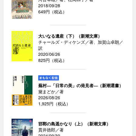
2018/09/28
649円（税込）
大いなる遺産（下）（新潮文庫）
チャールズ・ディケンズ／著、加賀山卓朗／
訳
2020/06/26
825円（税込）
蕪村―「日常の美」の発見者―（新潮選書）
黛まどか／著
2026/08/26
1,925円（税込）
邯鄲の島遥かなり（上）（新潮文庫）
貫井徳郎／著
2024/09/30