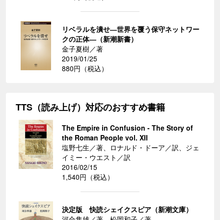
リベラルを潰せ―世界を覆う保守ネットワー
クの正体―（新潮新書）
金子夏樹／著
2019/01/25
880円（税込）
TTS（読み上げ）対応のおすすめ書籍
The Empire in Confusion - The Story of
the Roman People vol. XII
塩野七生／著、ロナルド・ドーア／訳、ジェ
イミー・ウエスト／訳
2016/02/15
1,540円（税込）
決定版 快読シェイクスピア（新潮文庫）
河合隼雄／著、松岡和子／著