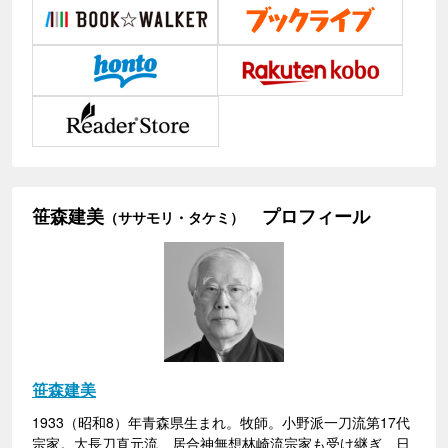
笹森建美
プロフィール
（ササモリ・タケミ）
笹森建美
1933（昭和8）年青森県生まれ。牧師。小野派一刀流第17代
宗家。大長刀直元流、居合神無想林崎流宗家も受け継ぎ、日