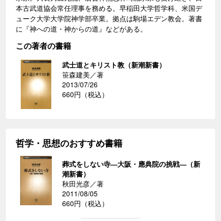
本古武道協会常任理事を務める。早稲田大学哲学科、米国デ
ューク大学大学院神学部卒業。拠点は駒場エデン教会。著書
に『神への道・神からの道』などがある。
この著者の書籍
武士道とキリスト教（新潮新書）
笹森建美／著
2013/07/26
660円（税込）
哲学・思想のおすすめ書籍
葬式をしない寺―大阪・應典院の挑戦―（新
潮新書）
秋田光彦／著
2011/08/05
660円（税込）