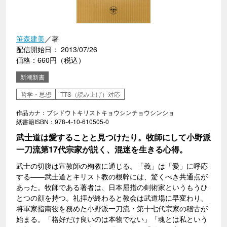
笹森建美
／著
配信開始日： 2013/07/26
価格：660円（税込）
新潮新書
哲学・思想
TTS（読み上げ）対応
作品カナ：ブシドウトキリストキョウシンチョウシンショ
紙書籍ISBN：978-4-10-610505-0
武士道は愛することと見つけたり。牧師にして小野派
一刀流第17代宗家が説く、混迷を生きる心得。
武士の切腹は宣教師の殉教に通じる。「義」は「愛」に呼応
する――武士道とキリスト教の根幹には、驚くべき共通点が
あった。牧師である著者は、日本屈指の剣術家というもうひ
とつの顔を持つ。礼拝が終わると教会は武道場に早変わり、
将軍家指南役を務めた小野派一刀流・第十七代宗家の稽古が
始まる。「格好だけ良いのは本物でない」「魂とは私という