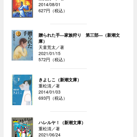
2014/08/01
627円（税込）
贈られた手―家族狩り 第三部―（新潮文
庫）
天童荒太／著
2021/01/15
572円（税込）
きよしこ（新潮文庫）
重松清／著
2014/01/03
693円（税込）
ハレルヤ！（新潮文庫）
重松清／著
2021/06/24