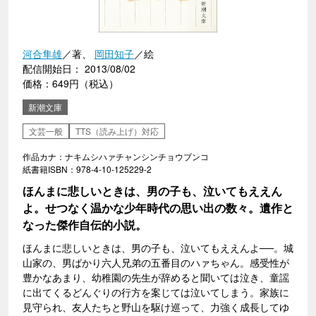
河合隼雄
／著、
岡田知子
／絵
配信開始日： 2013/08/02
価格：649円（税込）
新潮文庫
文芸一般
TTS（読み上げ）対応
作品カナ：ナキムシハァチャンシンチョウブンコ
紙書籍ISBN：978-4-10-125229-2
ほんまに悲しいときは、男の子も、泣いてもええん
よ。せつなく温かな少年時代の思い出の数々。遺作と
なった傑作自伝的小説。
ほんまに悲しいときは、男の子も、泣いてもええんよ──。城
山家の、男ばかり六人兄弟の五番目のハァちゃん。感受性が
豊かなあまり、幼稚園の先生が辞めると聞いては泣き、童謡
に出てくるどんぐりの行方を案じては泣いてしまう。家族に
見守られ、友人たちと野山を駆け巡って、力強く成長してゆ