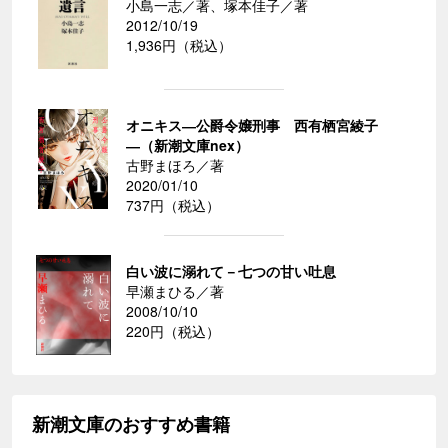
小島一志／著、塚本佳子／著
2012/10/19
1,936円（税込）
オニキス―公爵令嬢刑事 西有栖宮綾子
―（新潮文庫nex）
古野まほろ／著
2020/01/10
737円（税込）
白い波に溺れて－七つの甘い吐息
早瀬まひる／著
2008/10/10
220円（税込）
新潮文庫のおすすめ書籍