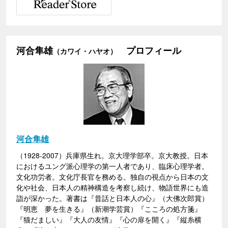
河合隼雄
プロフィール
（カワイ・ハヤオ）
河合隼雄
（1928-2007）兵庫県生れ。京大理学部卒。京大教授。日本
におけるユング派心理学の第一人者であり、臨床心理学者。
文化功労者。文化庁長官を務める。独自の視点から日本の文
化や社会、日本人の精神構造を考察し続け、物語世界にも造
詣が深かった。著書は『昔話と日本人の心』（大佛次郎賞）
『明恵 夢を生きる』（新潮学芸賞）『こころの処方箋』
『猫だましい』『大人の友情』『心の扉を開く』『縦糸横