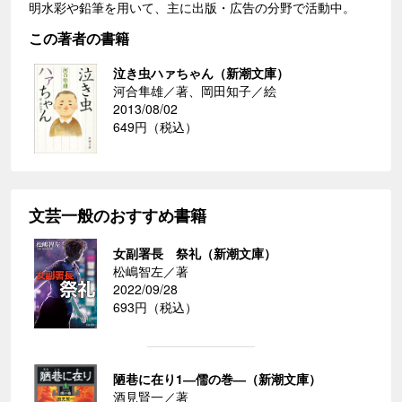
明水彩や鉛筆を用いて、主に出版・広告の分野で活動中。
この著者の書籍
泣き虫ハァちゃん（新潮文庫）
河合隼雄／著、岡田知子／絵
2013/08/02
649円（税込）
文芸一般のおすすめ書籍
女副署長 祭礼（新潮文庫）
松嶋智左／著
2022/09/28
693円（税込）
陋巷に在り1―儒の巻―（新潮文庫）
酒見賢一／著