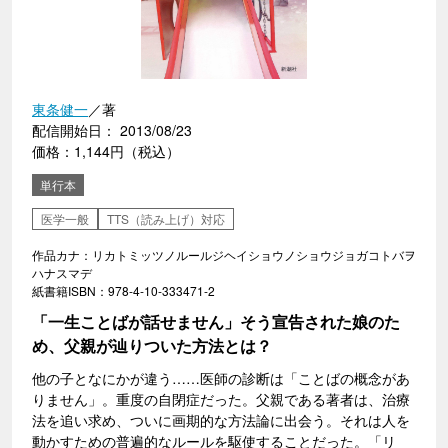
東条健一
／著
配信開始日： 2013/08/23
価格：1,144円（税込）
単行本
医学一般
TTS（読み上げ）対応
作品カナ：リカトミッツノルールジヘイショウノショウジョガコトバヲ
ハナスマデ
紙書籍ISBN：978-4-10-333471-2
「一生ことばが話せません」そう宣告された娘のた
め、父親が辿りついた方法とは？
他の子となにかが違う……医師の診断は「ことばの概念があ
りません」。重度の自閉症だった。父親である著者は、治療
法を追い求め、ついに画期的な方法論に出会う。それは人を
動かすための普遍的なルールを駆使することだった。「リ