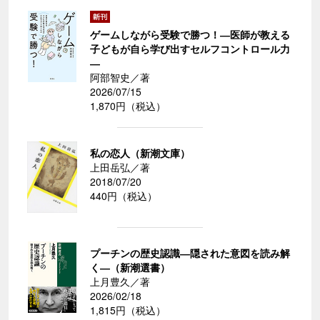
ゲームしながら受験で勝つ！―医師が教える
子どもが自ら学び出すセルフコントロール力
―
阿部智史／著
2026/07/15
1,870円（税込）
私の恋人（新潮文庫）
上田岳弘／著
2018/07/20
440円（税込）
プーチンの歴史認識―隠された意図を読み解
く―（新潮選書）
上月豊久／著
2026/02/18
1,815円（税込）