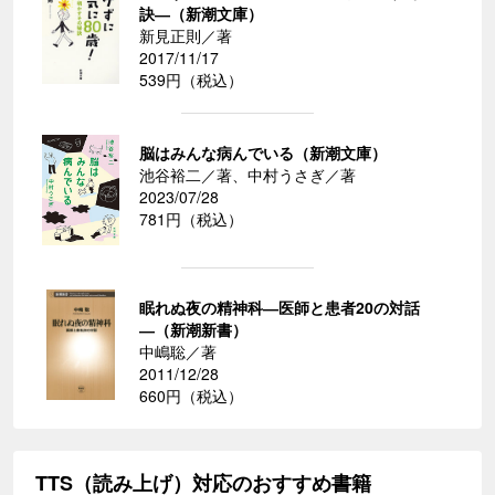
訣―（新潮文庫）
新見正則／著
2017/11/17
539円（税込）
脳はみんな病んでいる（新潮文庫）
池谷裕二／著、中村うさぎ／著
2023/07/28
781円（税込）
眠れぬ夜の精神科―医師と患者20の対話
―（新潮新書）
中嶋聡／著
2011/12/28
660円（税込）
TTS（読み上げ）対応のおすすめ書籍