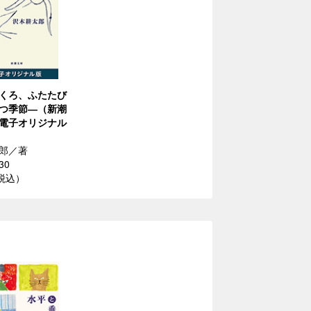
くろ、ふたたび
つ季節―（新潮
電子オリジナル
郎／著
30
（税込）