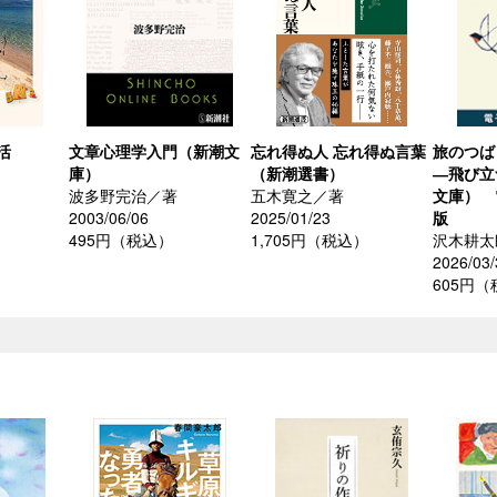
活
文章心理学入門（新潮文
忘れ得ぬ人 忘れ得ぬ言葉
旅のつば
庫）
（新潮選書）
―飛び立
波多野完治／著
五木寛之／著
文庫） 
）
2003/06/06
2025/01/23
版
495円（税込）
1,705円（税込）
沢木耕太
2026/03/
605円