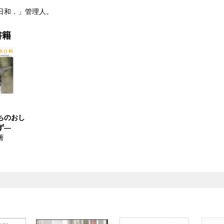
日和．」管理人。
書籍
ちのおし
ず―
著