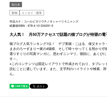
単行本
動物
エッセイ・随筆
作品カナ：コハルビヨリウチノオシャベリ４ニャンズ
紙書籍ISBN：978-4-10-334291-5
大人気！ 月50万アクセスで話題の猫ブログが待望の電子
猫ブログ人気ランキング1位！ デブ美猫・こはる、保父キャラ
まきのろーずまりー家の4猫様、そして時々やってくる預かり仔
選りすぐりの写真マンガに、思わずニンマリ。寝顔に、あくびに
す～。
※このコンテンツは固定レイアウトで作成されており、タブレッ
読むことに適しています。また、文字列のハイライトや検索、辞
ん。