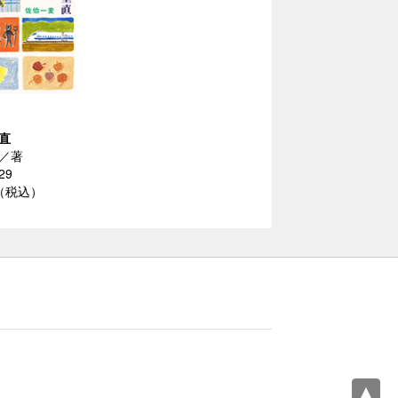
直
／著
29
円（税込）