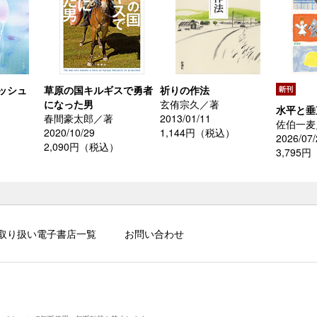
ッシュ
草原の国キルギスで勇者
祈りの作法
になった男
玄侑宗久／著
水平と垂
春間豪太郎／著
2013/01/11
佐伯一麦
）
2020/10/29
1,144円（税込）
2026/07/
2,090円（税込）
3,795
取り扱い電子書店一覧
お問い合わせ