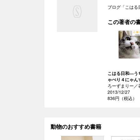
ブログ「こはる
この著者の
こはる日和―う
ゃべり４にゃん
ろーずまりー／
2013/12/27
836円（税込）
動物のおすすめ書籍