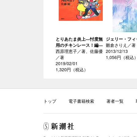
とりあたま炎上―忖度無
ジェリー・フィ
用のチキンレース！編―
雛倉さりえ／著
西原理恵子／著、佐藤優
2013/12/13
／著
1,056円（税込
2019/02/01
1,320円（税込）
トップ
電子書籍検索
著者一覧