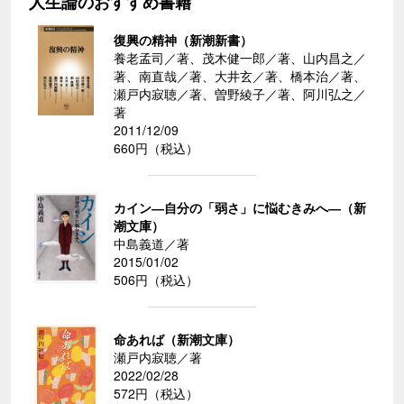
人生論のおすすめ書籍
復興の精神（新潮新書）
養老孟司／著、茂木健一郎／著、山内昌之／
著、南直哉／著、大井玄／著、橋本治／著、
瀬戸内寂聴／著、曽野綾子／著、阿川弘之／
著
2011/12/09
660円（税込）
カイン―自分の「弱さ」に悩むきみへ―（新
潮文庫）
中島義道／著
2015/01/02
506円（税込）
命あれば（新潮文庫）
瀬戸内寂聴／著
2022/02/28
572円（税込）