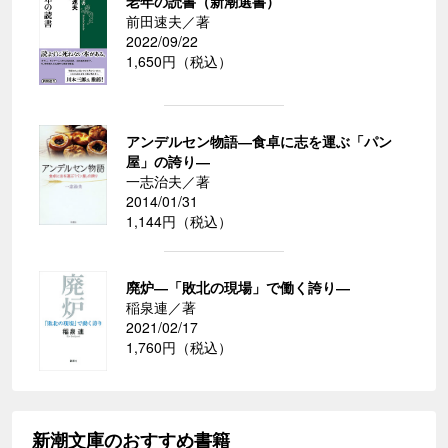
老年の読書（新潮選書）
前田速夫／著
2022/09/22
1,650円（税込）
アンデルセン物語―食卓に志を運ぶ「パン
屋」の誇り―
一志治夫／著
2014/01/31
1,144円（税込）
廃炉―「敗北の現場」で働く誇り―
稲泉連／著
2021/02/17
1,760円（税込）
新潮文庫のおすすめ書籍