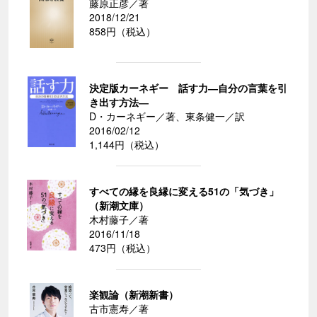
藤原正彦／著
2018/12/21
858円（税込）
決定版カーネギー 話す力―自分の言葉を引
き出す方法―
D・カーネギー／著、東条健一／訳
2016/02/12
1,144円（税込）
すべての縁を良縁に変える51の「気づき」
（新潮文庫）
木村藤子／著
2016/11/18
473円（税込）
楽観論（新潮新書）
古市憲寿／著