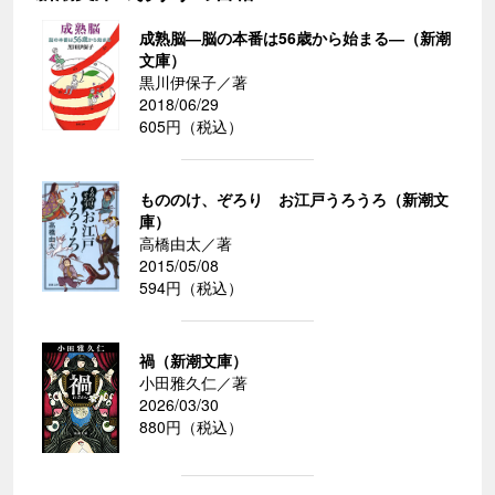
成熟脳―脳の本番は56歳から始まる―（新潮
文庫）
黒川伊保子／著
2018/06/29
605円（税込）
もののけ、ぞろり お江戸うろうろ（新潮文
庫）
高橋由太／著
2015/05/08
594円（税込）
禍（新潮文庫）
小田雅久仁／著
2026/03/30
880円（税込）