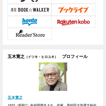
五木寛之
プロフィール
（イツキ・ヒロユキ）
五木寛之
1932（昭和7）年福岡県生まれ。作家。早稲田大学露文科中