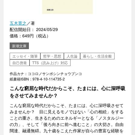
五木寛之
／著
配信開始日： 2024/05/29
価格：649円（税込）
新潮文庫
エッセイ・随筆
哲学・思想
人生論
暮らし・生活全般
自己啓発
TTS（読み上げ）対応
作品カナ：ココロノサンポシンチョウブンコ
紙書籍ISBN：978-4-10-114735-2
こんな窮屈な時代だからこそ、たまには、心に深呼吸
をさせてみませんか？
こんな窮屈な時代だからこそ、たまには、心に深呼吸させて
みませんか？ 目に見えるモノではない「心の相続」をする
ことの重さ、生きるためのエネルギーとなる「ノスタルジー
の力」、そして「後ろ向きに前へ進むこと」の大切さ。自由
闊達、融通無碍。九十歳をこえた作家が自らの豊富な経験を