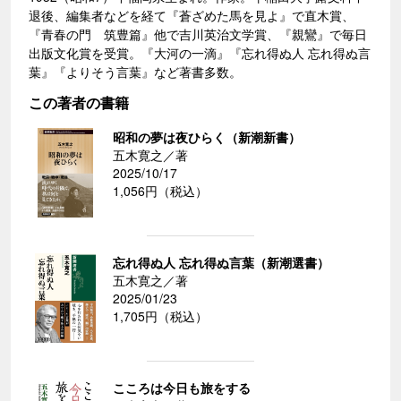
退後、編集者などを経て『蒼ざめた馬を見よ』で直木賞、
『青春の門 筑豊篇』他で吉川英治文学賞、『親鸞』で毎日
出版文化賞を受賞。『大河の一滴』『忘れ得ぬ人 忘れ得ぬ言
葉』『よりそう言葉』など著書多数。
この著者の書籍
昭和の夢は夜ひらく（新潮新書）
五木寛之／著
2025/10/17
1,056円（税込）
忘れ得ぬ人 忘れ得ぬ言葉（新潮選書）
五木寛之／著
2025/01/23
1,705円（税込）
こころは今日も旅をする