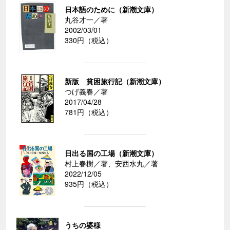
日本語のために（新潮文庫）
丸谷才一／著
2002/03/01
330円（税込）
新版 貧困旅行記（新潮文庫）
つげ義春／著
2017/04/28
781円（税込）
日出る国の工場（新潮文庫）
村上春樹／著、安西水丸／著
2022/12/05
935円（税込）
うちの婆様