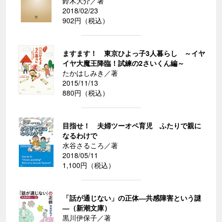
鈴木大介／著
2018/02/23
902円（税込）
ますます！ 東京ひよっ子3人暮らし ～イヤ
イヤ大魔王降臨！試練の2さいくん編～
たかはしみき／著
2015/11/13
880円（税込）
目指せ！ 夫婦ツーオペ育児 ふたりで親に
なるわけで
水谷さるころ／著
2018/05/11
1,100円（税込）
「話が通じない」の正体―共感障害という謎
―（新潮文庫）
黒川伊保子／著