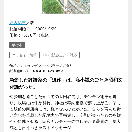
坪内祐三
／著
配信開始日： 2020/10/20
価格：1,870円（税込）
単行本
エッセイ・随筆
TTS（読み上げ）対応
作品カナ：タマデンマツバラモノガタリ
紙書籍ISBN：978-4-10-428105-3
急逝した評論家の「遺作」は、私小説のごとき昭和文
化論だった。
幼少期を過ごしたかつての世田谷では、チンチン電車が走
り、牧場には牛が群れ、神社は奉納相撲で盛り上がる。そし
て駅前の商店街には、様々な人びとがいた。自らを育んだ街
と文化を卓越した記憶力で再構築し、令和が喪ったものを鮮
やかに甦らせる。昭和カルチャーの申し子たる著者の、集大
成とも言うべきラストメッセージ。