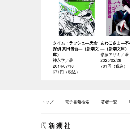
タイム・ラッシュ―天命
あわこさま―不
探偵 真田省吾―（新潮文
―（新潮文庫）
庫）
彩藤アザミ／著
神永学／著
2025/02/28
2014/07/18
781円（税込）
671円（税込）
トップ
電子書籍検索
著者一覧