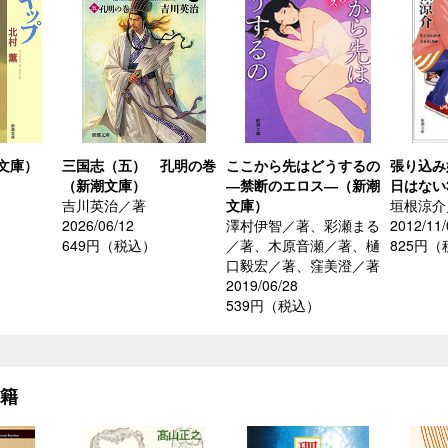
文庫）
三国志（五） 孔明の巻
ここから先はどうするの
張り込み
（新潮文庫）
―禁断のエロス―（新潮
日はない
吉川英治／著
文庫）
垣根涼介
2026/06/12
澤村伊智／著、彩瀬まる
2012/11/
649円（税込）
／著、木原音瀬／著、樋
825円
口毅宏／著、窪美澄／著
2019/06/28
539円（税込）
書籍