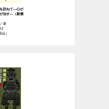
を訪ねて―心が
が治す―（新潮
／著
12
（税込）