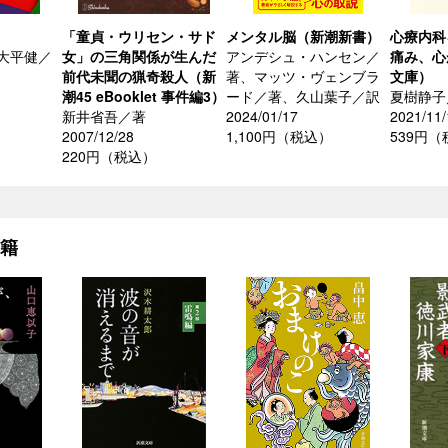
「童貞・ウリセン・サド
メンタル脳（新潮新書）
心療内科
大平健／
女」の三角関係が生んだ
アンデシュ・ハンセン／
痛み、心
前代未聞の猟奇殺人（新
著、マッツ・ヴェンブラ
文庫）
潮45 eBooklet 事件編3）
ード／著、久山葉子／訳
夏樹静子
）
新井省吾／著
2024/01/17
2021/11/
2007/12/28
1,100円（税込）
539円
220円（税込）
書籍