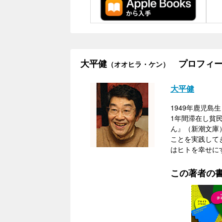
大平健
プロフィー
（オオヒラ・ケン）
大平健
1949年鹿児
1年間滞在し貧
ん』（新潮文庫
ことを実践して
はヒトを幸せに
この著者の