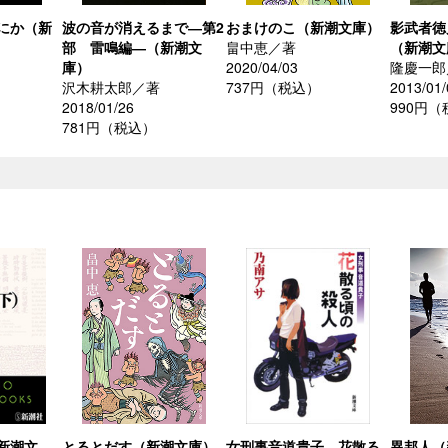
にか（新
波の音が消えるまで―第2
おまけのこ（新潮文庫）
影武者徳
部 雷鳴編―（新潮文
畠中恵／著
（新潮文
庫）
2020/04/03
隆慶一郎
沢木耕太郎／著
737円（税込）
2013/01/
2018/01/26
990円
781円（税込）
新潮文
とるとだす（新潮文庫）
女刑事音道貴子 花散る
異邦人（