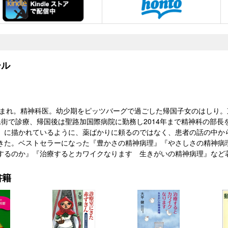
ル
島生まれ。精神科医。幼少期をピッツバーグで過ごした帰国子女のはしり
民街で診療、帰国後は聖路加国際病院に勤務し2014年まで精神科の部長
）に描かれているように、薬ばかりに頼るのではなく、患者の話の中か
きた。ベストセラーになった『豊かさの精神病理』『やさしさの精神病
するのか』『治療するとカワイクなります 生きがいの精神病理』など著
書籍