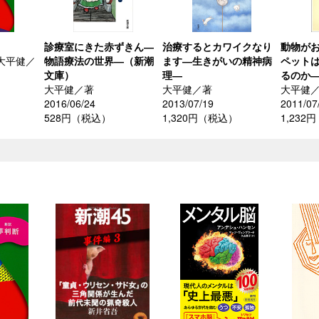
診療室にきた赤ずきん―
治療するとカワイクなり
動物が
大平健／
物語療法の世界―（新潮
ます―生きがいの精神病
ペット
文庫）
理―
るのか
大平健／著
大平健／著
大平健
）
2016/06/24
2013/07/19
2011/07
528円（税込）
1,320円（税込）
1,232