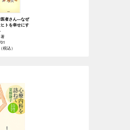
お医者さん―なぜ
はヒトを幸せにす
―
／著
/01
円（税込）