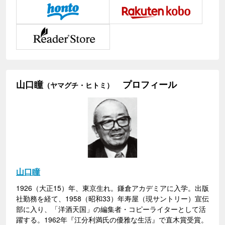
山口瞳
プロフィール
（ヤマグチ・ヒトミ）
山口瞳
1926（大正15）年、東京生れ。鎌倉アカデミアに入学。出版
社勤務を経て、1958（昭和33）年寿屋（現サントリー）宣伝
部に入り、「洋酒天国」の編集者・コピーライターとして活
躍する。1962年『江分利満氏の優雅な生活』で直木賞受賞。