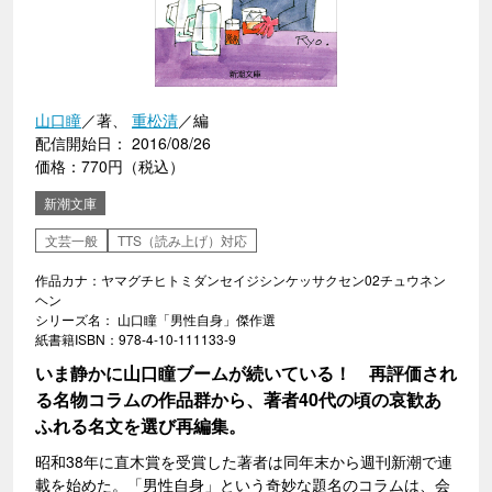
山口瞳
／著、
重松清
／編
配信開始日： 2016/08/26
価格：770円（税込）
新潮文庫
文芸一般
TTS（読み上げ）対応
作品カナ：ヤマグチヒトミダンセイジシンケッサクセン02チュウネン
ヘン
シリーズ名： 山口瞳「男性自身」傑作選
紙書籍ISBN：978-4-10-111133-9
いま静かに山口瞳ブームが続いている！ 再評価され
る名物コラムの作品群から、著者40代の頃の哀歓あ
ふれる名文を選び再編集。
昭和38年に直木賞を受賞した著者は同年末から週刊新潮で連
載を始めた。「男性自身」という奇妙な題名のコラムは、会