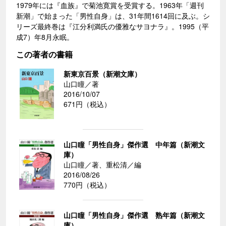
1979年には『血族』で菊池寛賞を受賞する。1963年「週刊
新潮」で始まった「男性自身」は、31年間1614回に及ぶ。シ
リーズ最終巻は『江分利満氏の優雅なサヨナラ』。1995（平
成7）年8月永眠。
この著者の書籍
新東京百景（新潮文庫）
山口瞳／著
2016/10/07
671円（税込）
山口瞳「男性自身」傑作選 中年篇（新潮文
庫）
山口瞳／著、重松清／編
2016/08/26
770円（税込）
山口瞳「男性自身」傑作選 熟年篇（新潮文
庫）