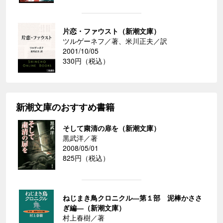
片恋・ファウスト（新潮文庫）
ツルゲーネフ／著、米川正夫／訳
2001/10/05
330円（税込）
新潮文庫のおすすめ書籍
そして粛清の扉を（新潮文庫）
黒武洋／著
2008/05/01
825円（税込）
ねじまき鳥クロニクル―第１部 泥棒かささ
ぎ編―（新潮文庫）
村上春樹／著