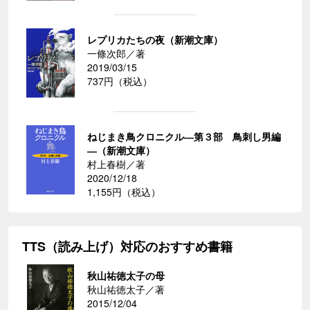
レプリカたちの夜（新潮文庫）
一條次郎／著
2019/03/15
737円（税込）
ねじまき鳥クロニクル―第３部 鳥刺し男編
―（新潮文庫）
村上春樹／著
2020/12/18
1,155円（税込）
TTS（読み上げ）対応のおすすめ書籍
秋山祐徳太子の母
秋山祐徳太子／著
2015/12/04