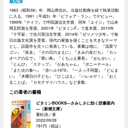
重松清
1963（昭和38）年、岡山県生れ。出版社勤務を経て執筆活動
に入る。1991（平成3）年『ビフォア・ラン』でデビュー。
1999年『ナイフ』で坪田譲治文学賞、同年『エイジ』で山本
周五郎賞を受賞。2001年『ビタミンF』で直木賞、2010年
『十字架」で吉川英治文学賞、2014年『ゼツメツ少年』で毎
日出版文化賞を受賞。現代の家族を描くことを大きなテーマ
とし、話題作を次々に発表している。著書は他に、『流星ワ
ゴン』『疾走』『その日のまえに』『きみの友だち』『カシ
オペアの丘で』『青い鳥』『くちぶえ番長』『せんせい。』
『とんび』『ステップ』『かあちゃん』『ポニーテール』
『また次の春へ』『赤ヘル1975』『一人っ子同盟』『どんま
い』『木曜日の子ども』『ひこばえ』『ハレルヤ！』『おく
ることば』『カモナマイハウス』など多数。
この著者の書籍
ビタミンBOOKS―さみしさに効く読書案内
―（新潮文庫）
重松清／著
2022/09/28
781円（税込）