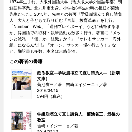
1974年生まれ。大阪外国語大学（現大阪大学外国語学部）朝
鮮語科卒業。北九州市出身。小学校6年生の時の担任が菊池
先生だった。2013年、先生との共著『学級崩壊立て直し請負
人 大人と子どもで取り組む「言葉」教育革命』を刊行。
「Number Web」「週刊プレイボーイ」などに執筆するほ
か、韓国語での取材・執筆活動も数多く行う。著書に『メッ
シと滅私 「個」か「組織」か？』『オレもサッカー「海外
組」になるんだ!!!』『オトン、サッカー場へ行こう！』な
ど。翻訳書も多数。本名は吉崎英治。
この著者の書籍
甦る教室―学級崩壊立て直し請負人―（新潮
文庫）
菊池省三／著、吉崎エイジーニョ／著
2016/04/15
594円（税込）
学級崩壊立て直し請負人 菊池省三、最後の
教室
吉崎エイジーニョ／著
2016/02/12