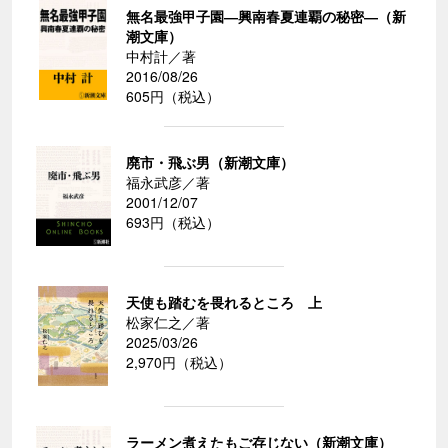
無名最強甲子園―興南春夏連覇の秘密―（新
潮文庫）
中村計／著
2016/08/26
605円（税込）
廃市・飛ぶ男（新潮文庫）
福永武彦／著
2001/12/07
693円（税込）
天使も踏むを畏れるところ 上
松家仁之／著
2025/03/26
2,970円（税込）
ラーメン煮えたもご存じない（新潮文庫）