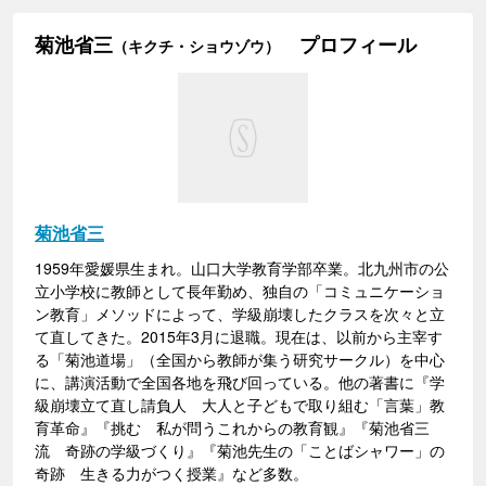
菊池省三
プロフィール
（キクチ・ショウゾウ）
菊池省三
1959年愛媛県生まれ。山口大学教育学部卒業。北九州市の公
立小学校に教師として長年勤め、独自の「コミュニケーショ
ン教育」メソッドによって、学級崩壊したクラスを次々と立
て直してきた。2015年3月に退職。現在は、以前から主宰す
る「菊池道場」（全国から教師が集う研究サークル）を中心
に、講演活動で全国各地を飛び回っている。他の著書に『学
級崩壊立て直し請負人 大人と子どもで取り組む「言葉」教
育革命』『挑む 私が問うこれからの教育観』『菊池省三
流 奇跡の学級づくり』『菊池先生の「ことばシャワー」の
奇跡 生きる力がつく授業』など多数。