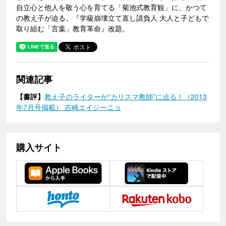
自立心と他人を敬う心を育てる「菊池式教育観」に、かつて
の教え子が迫る。『学級崩壊立て直し請負人 大人と子どもで
取り組む「言葉」教育革命』改題。
関連記事
【書評】
教え子のライターが“カリスマ教師”に迫る！（2013
年7月号掲載） 吉崎エイジーニョ
購入サイト