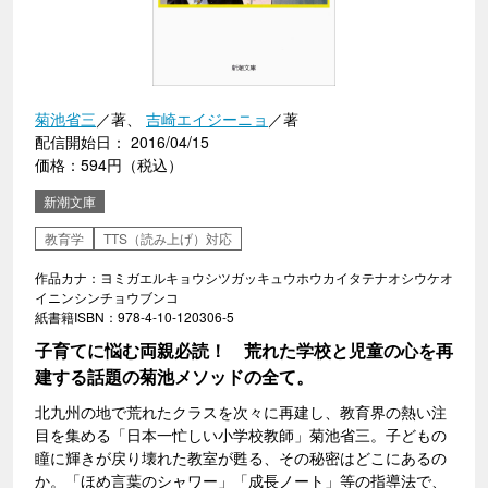
菊池省三
／著、
吉崎エイジーニョ
／著
配信開始日： 2016/04/15
価格：594円（税込）
新潮文庫
教育学
TTS（読み上げ）対応
作品カナ：ヨミガエルキョウシツガッキュウホウカイタテナオシウケオ
イニンシンチョウブンコ
紙書籍ISBN：978-4-10-120306-5
子育てに悩む両親必読！ 荒れた学校と児童の心を再
建する話題の菊池メソッドの全て。
北九州の地で荒れたクラスを次々に再建し、教育界の熱い注
目を集める「日本一忙しい小学校教師」菊池省三。子どもの
瞳に輝きが戻り壊れた教室が甦る、その秘密はどこにあるの
か。「ほめ言葉のシャワー」「成長ノート」等の指導法で、