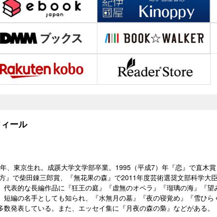
ィール
7）年、東京生れ。成蹊大学文学部卒業。1995（平成7）年『恋』で直木
彼方』で柴田錬三郎賞、『無花果の森』で2011年度芸術選奨文部科学大
。代表的な長編作品に『狂王の庭』『虚無のオペラ』『瑠璃の海』『望
、短編の名手としても知られ、『水無月の墓』『夜の寝覚め』『雪ひらく
多数発表している。また、エッセイ集に『月夜の森の梟』などがある。