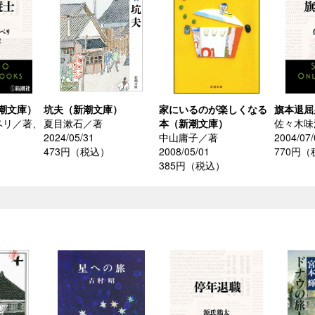
潮文庫）
坑夫（新潮文庫）
家にいるのが楽しくなる
旗本退屈
ペリ／著、
夏目漱石／著
本（新潮文庫）
佐々木味
2024/05/31
中山庸子／著
2004/07/
473円（税込）
2008/05/01
770円
385円（税込）