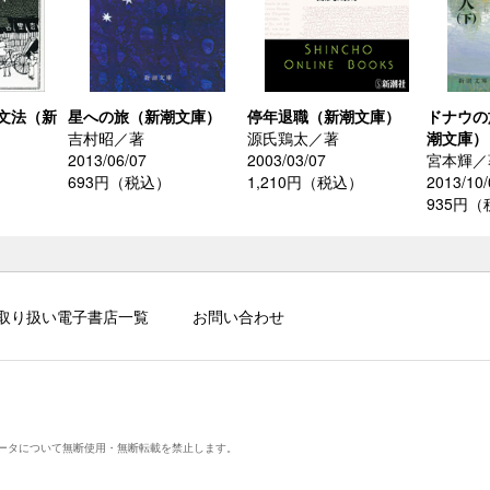
文法（新
星への旅（新潮文庫）
停年退職（新潮文庫）
ドナウの
吉村昭／著
源氏鶏太／著
潮文庫）
2013/06/07
2003/03/07
宮本輝／
693円（税込）
1,210円（税込）
2013/10/
935円
取り扱い電子書店一覧
お問い合わせ
ータについて無断使用・無断転載を禁止します。