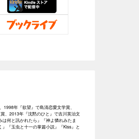
賞、1998年『欲望』で島清恋愛文学賞、
臣賞、2013年『沈黙のひと』で吉川英治文
みは何と訊かれたら』『神よ憐れみたま
』『玉虫と十一の掌篇小説』『Kiss』と