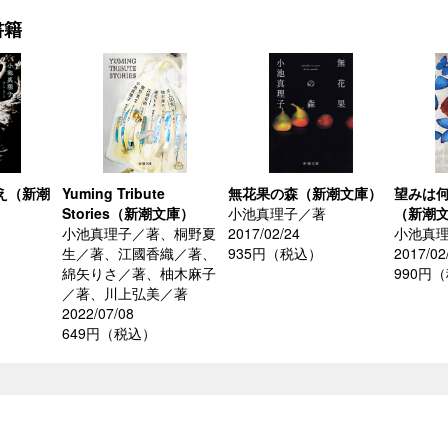
書籍
え（新潮
Yuming Tribute
無花果の森（新潮文庫）
望みは
Stories（新潮文庫）
小池真理子／著
（新潮
小池真理子／著、桐野夏
2017/02/24
小池真
生／著、江國香織／著、
935円（税込）
2017/02
）
綿矢りさ／著、柚木麻子
990円
／著、川上弘美／著
2022/07/08
649円（税込）