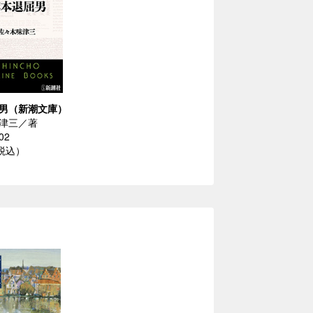
男（新潮文庫）
津三／著
02
（税込）