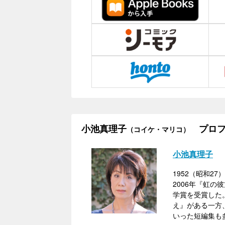
小池真理子
プロフ
（コイケ・マリコ）
小池真理子
1952（昭和2
2006年『虹の
学賞を受賞した
え』がある一方
いった短編集も