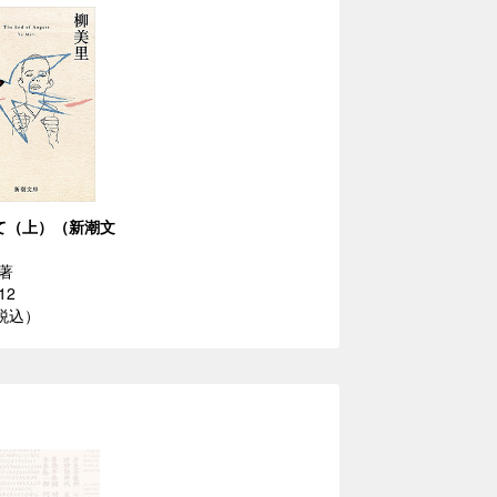
て（上）（新潮文
著
12
（税込）