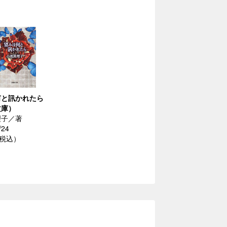
何と訊かれたら
文庫）
理子／著
/24
（税込）