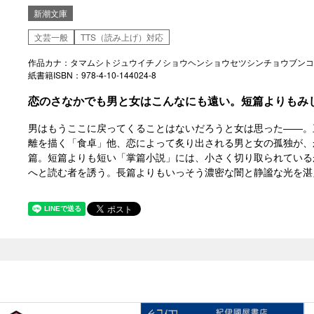
新潮文庫
文芸一般
TTS（読み上げ）対応
作品カナ：タマムシトジュウイチノショウヘンショウセツシンチョウブンコ
紙書籍ISBN：978-4-10-144024-8
恋のさなかでも男と女はこんなにも遠い。短篇よりもみ
男はもうここに戻ってくることはないだろうと女は思った――。
離を描く「食卓」他、恋によって炙り出される男と女の孤独が、
篇。短篇よりも短い「掌篇小説」には、小さく切り取られている
へと読む者を誘う。長篇よりもいっそう濃密な闇と静謐な光を湛