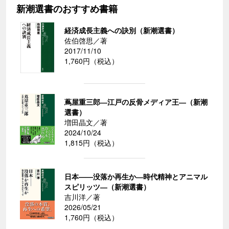
新潮選書のおすすめ書籍
経済成長主義への訣別（新潮選書）
佐伯啓思／著
2017/11/10
1,760円（税込）
蔦屋重三郎―江戸の反骨メディア王―（新潮
選書）
増田晶文／著
2024/10/24
1,815円（税込）
日本——没落か再生か―時代精神とアニマル
スピリッツ―（新潮選書）
吉川洋／著
2026/05/21
1,760円（税込）