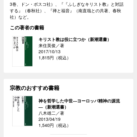
3巻、ドン・ボスコ社）、『『ふしぎなキリスト教』と対話
する』（春秋社）、『禅と福音』（南直哉との共著、春秋
社）など。
この著者の書籍
キリスト教は役に立つか（新潮選書）
来住英俊／著
2017/10/13
1,815円（税込）
宗教のおすすめ書籍
神を哲学した中世―ヨーロッパ精神の源流
―（新潮選書）
八木雄二／著
2013/04/19
1,540円（税込）