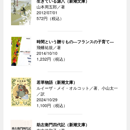
生きている源八（新潮文庫）
山本周五郎／著
2012/07/01
572円（税込）
時間という贈りもの―フランスの子育て―
飛幡祐規／著
2014/10/10
1,232円（税込）
若草物語（新潮文庫）
ルイーザ・メイ・オルコット／著、小山太一
／訳
2024/10/29
1,100円（税込）
助左衛門四代記（新潮文庫）