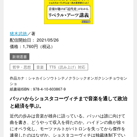
猪木武徳
／著
配信開始日： 2021/05/26
価格：1,760円（税込）
新潮選書
哲学・思想
音楽
TTS（読み上げ）対応
作品カナ：シャカイシソウトシテノクラシックオンガクシンチョウセン
ショ
紙書籍ISBN：978-4-10-603867-9
バッハからショスタコーヴィチまで音楽を通して政治
と経済を学ぶ。
近代の歩みは音楽が雄弁に語っている。バッハは誰に向けて
曲を書き、どうやって収入を得たのか。ハイドンの曲が徐々
にオペラ化し、モーツァルトがパトロンを失ってから傑作を
連発したのはなぜか。ショスタコーヴィチは独裁体制下でい