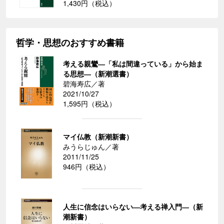
1,430円（税込）
哲学・思想のおすすめ書籍
考える親鸞―「私は間違っている」から始ま
る思想―（新潮選書）
碧海寿広／著
2021/10/27
1,595円（税込）
マイ仏教（新潮新書）
みうらじゅん／著
2011/11/25
946円（税込）
人生に信念はいらない―考える禅入門―（新
潮新書）