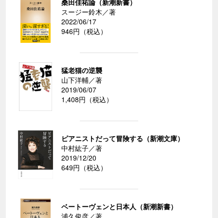
桑田佳祐論（新潮新書）
スージー鈴木／著
2022/06/17
946円（税込）
猛老猫の逆襲
山下洋輔／著
2019/06/07
1,408円（税込）
ピアニストだって冒険する（新潮文庫）
中村紘子／著
2019/12/20
649円（税込）
ベートーヴェンと日本人（新潮新書）
浦久俊彦／著