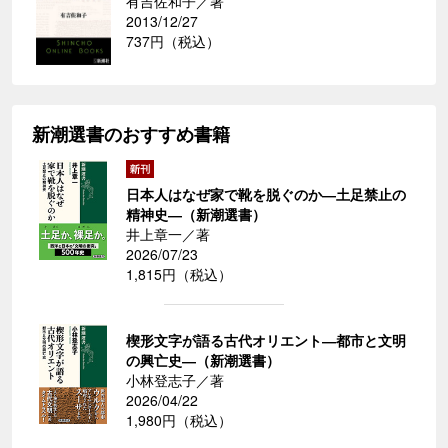
有吉佐和子／著
2013/12/27
737円（税込）
新潮選書のおすすめ書籍
日本人はなぜ家で靴を脱ぐのか―土足禁止の
精神史―（新潮選書）
井上章一／著
2026/07/23
1,815円（税込）
楔形文字が語る古代オリエント―都市と文明
の興亡史―（新潮選書）
小林登志子／著
2026/04/22
1,980円（税込）