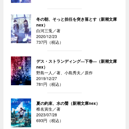
冬の朝、そっと担任を突き落とす（新潮文庫
nex）
白河三兎／著
2020/12/23
737円（税込）
デス・ストランディング―下巻―（新潮文庫
nex）
野島一人／著、小島秀夫／原作
2019/12/27
781円（税込）
夏の約束、水の聲（新潮文庫nex）
椎名寅生／著
2023/07/28
693円（税込）