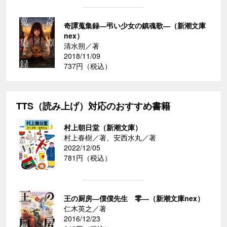
奇譚蒐集録―弔い少女の鎮魂歌―（新潮文庫
nex）
清水朔／著
2018/11/09
737円（税込）
TTS（読み上げ）対応のおすすめ書籍
村上朝日堂（新潮文庫）
村上春樹／著、安西水丸／著
2022/12/05
781円（税込）
王の厨房―僕僕先生 零―（新潮文庫nex）
仁木英之／著
2016/12/23