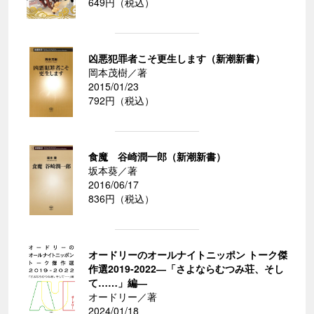
649円（税込）
凶悪犯罪者こそ更生します（新潮新書）
岡本茂樹／著
2015/01/23
792円（税込）
食魔 谷崎潤一郎（新潮新書）
坂本葵／著
2016/06/17
836円（税込）
オードリーのオールナイトニッポン トーク傑
作選2019-2022―「さよならむつみ荘、そし
て……」編―
オードリー／著
2024/01/18