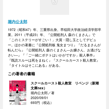
堀内公太郎
1972（昭和47）年、三重県出身。早稲田大学政治経済学部卒
業。2011（平成23）年、『公開処刑人 森のくまさん』で
「このミステリーがすごい！」大賞・隠し玉としてデビュ
ー。ほかの著書に『公開処刑板 鬼女まつり』『だるまさんが
転んだら』『公開処刑人 森のくまさん―お嬢さん、お逃げな
さい―』『「ご一緒にポテトはいかがですか」殺人事件』
『既読スルーは死をまねく』『スクールカースト殺人教室』
『タイトルはそこにある』がある。
この著者の書籍
スクールカースト殺人教室 リベンジ（新潮
文庫nex）
堀内公太郎／著
2020/09/01
693円（税込）