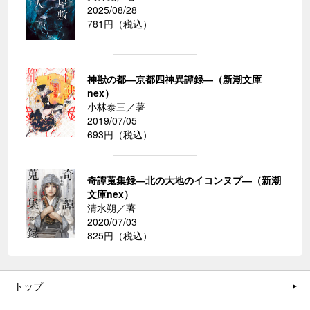
2025/08/28
781円（税込）
神獣の都―京都四神異譚録―（新潮文庫
nex）
小林泰三／著
2019/07/05
693円（税込）
奇譚蒐集録―北の大地のイコンヌプ―（新潮
文庫nex）
清水朔／著
2020/07/03
825円（税込）
トップ