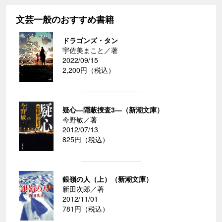
文芸一般のおすすめ書籍
ドラゴンズ・タン
宇佐美まこと／著
2022/09/15
2,200円（税込）
疑心―隠蔽捜査3―（新潮文庫）
今野敏／著
2012/07/13
825円（税込）
銀嶺の人（上）（新潮文庫）
新田次郎／著
2012/11/01
781円（税込）