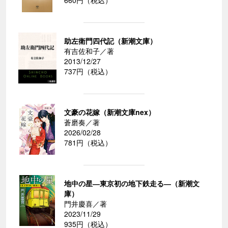
660円（税込）
助左衛門四代記（新潮文庫）
有吉佐和子／著
2013/12/27
737円（税込）
文豪の花嫁（新潮文庫nex）
蒼磨奏／著
2026/02/28
781円（税込）
地中の星―東京初の地下鉄走る―（新潮文
庫）
門井慶喜／著
2023/11/29
935円（税込）