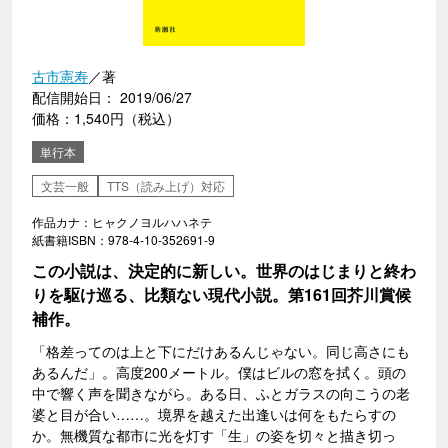
古市憲寿
／著
配信開始日： 2019/06/27
価格：1,540円（税込）
単行本
文芸一般
TTS（読み上げ）対応
作品カナ：ヒャクノヨルハハネテ
紙書籍ISBN：978-4-10-352691-9
この小説は、決定的に新しい。世界のはじまりと終わ
りを駆け巡る、比類ない現代小説。第161回芥川賞候
補作。
「格差ってのは上と下にだけあるんじゃない。同じ高さにも
あるんだ」。高度200メートル。僕はビルの窓を拭く。頭の
中で響く声を聞きながら。ある日、ふとガラスの向こうの老
婆と目が合い……。境界を越えた出逢いは何をもたらすの
か。無機質な都市に光を灯す「生」の姿を切々と描き切っ