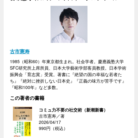
古市憲寿
1985（昭和60）年東京都生まれ。社会学者。慶應義塾大学
SFC研究所上席所員、日本大学藝術学部客員教授。日本学術
振興会「育志賞」受賞。著書に『絶望の国の幸福な若者た
ち』『絶対に挫折しない日本史』『正義の味方が苦手です』
『昭和100年』など多数。
この著者の書籍
コミュ力不要の社交術（新潮新書）
古市憲寿／著
2026/04/17
990円（税込）