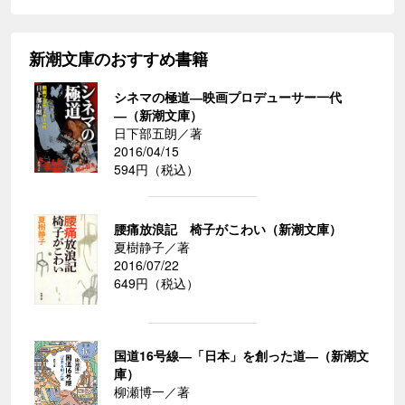
新潮文庫のおすすめ書籍
シネマの極道―映画プロデューサー一代
―（新潮文庫）
日下部五朗／著
2016/04/15
594円（税込）
腰痛放浪記 椅子がこわい（新潮文庫）
夏樹静子／著
2016/07/22
649円（税込）
国道16号線―「日本」を創った道―（新潮文
庫）
柳瀬博一／著