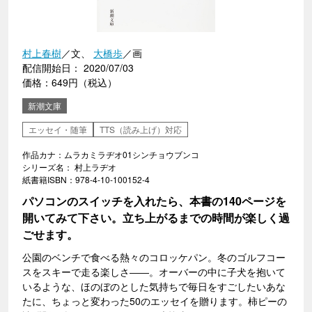
村上春樹
／文、
大橋歩
／画
配信開始日： 2020/07/03
価格：649円（税込）
新潮文庫
エッセイ・随筆
TTS（読み上げ）対応
作品カナ：ムラカミラヂオ01シンチョウブンコ
シリーズ名： 村上ラヂオ
紙書籍ISBN：978-4-10-100152-4
パソコンのスイッチを入れたら、本書の140ページを
開いてみて下さい。立ち上がるまでの時間が楽しく過
ごせます。
公園のベンチで食べる熱々のコロッケパン。冬のゴルフコー
スをスキーで走る楽しさ――。オーバーの中に子犬を抱いて
いるような、ほのぼのとした気持ちで毎日をすごしたいあな
たに、ちょっと変わった50のエッセイを贈ります。柿ピーの