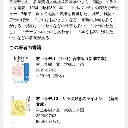
三重県生れ。多摩美術大学油絵科在学中より、雑誌にイラス
トを発表。1964（昭和39）年、「平凡パンチ」の表紙でデビ
ュー、7年半に亘って同誌の表紙を担当した。以降、雑誌・
広告のほか、『これはおひさま』など、書籍の挿画も多く手
がける。現在はエッセイなどの仕事も多い。『今日のわた
し』、『テーブルの上のしあわせ』、『早くお家に帰りた
い』などの著書がある。
この著者の書籍
村上ラヂオ（1～3）合本版（新潮文庫）
村上春樹／文、大橋歩／画
2021/07/22
1,991円（税込）
村上ラヂオ3―サラダ好きのライオン―（新潮
文庫）
村上春樹／文、大橋歩／画
2020/07/03
605円（税込）