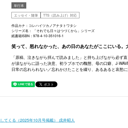
単行本
エッセイ・随筆
TTS（読み上げ）対応
作品カナ：コレハイツカノアナタトワタシ
シリーズ名： 「それでも日々はつづくから」シリーズ
紙書籍ISBN：978-4-10-351016-1
笑って、怒れなかった、あの日のあなたがここにいる。
「原稿、泣きながら拝んで読みました」と持ち上げながら必ず直しを
が涙ながらに語った決意、初ラブホでの醜態、母の口癖、J-WA
日常の忘れられない／忘れかけたことを綴り、あるあると哀愁に
てくる（2025年10月号掲載） 戌井昭人