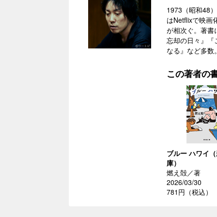
1973（昭和4
はNetflix
が相次ぐ。著書
忘却の日々』『
なる』など多数
この著者の
ブルー ハワイ
庫）
燃え殻／著
2026/03/30
781円（税込）