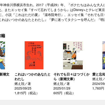
8）年神奈川県横浜市生れ。2017（平成29）年、『ボクたちはみんな
で映画化、またエッセイ集『すべて忘れてしまうから』はDisney+とテレ
に、小説『これはただの夏』『湯布院奇行』、エッセイ集『それでも日
これはいつかのあなたとわたし』『夢に迷ってタクシーを呼んだ』『明
。
書籍
（新潮文
これはいつかのあなたと
それでも日々はつづくか
愛と忘
わたし
ら（新潮文庫）
燃え殻
燃え殻／著
燃え殻／著
2024/09
2025/09/25
2025/01/29
1,760
1,815円（税込）
605円（税込）