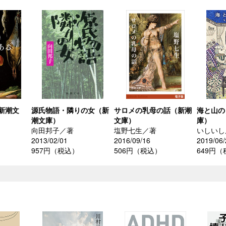
新潮文
源氏物語・隣りの女（新
サロメの乳母の話（新潮
海と山の
潮文庫）
文庫）
庫）
向田邦子／著
塩野七生／著
いしいし
2013/02/01
2016/09/16
2019/06/
957円（税込）
506円（税込）
649円