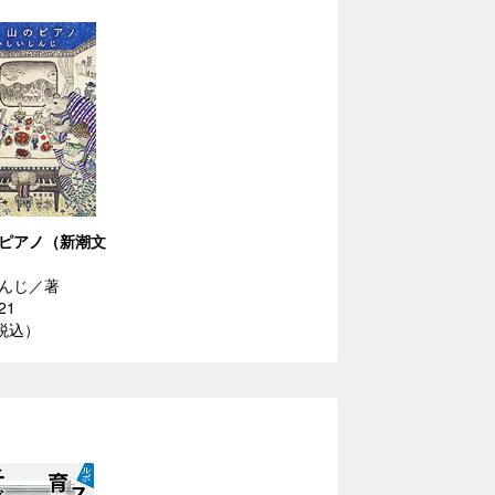
ピアノ（新潮文
んじ／著
21
（税込）