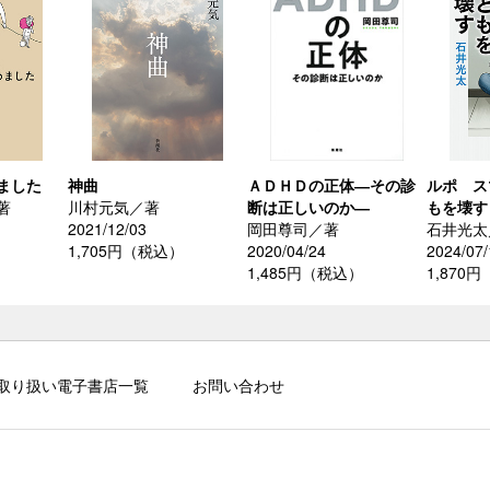
ました
神曲
ＡＤＨＤの正体―その診
ルポ ス
著
川村元気／著
断は正しいのか―
もを壊す
2021/12/03
岡田尊司／著
石井光太
）
1,705円（税込）
2020/04/24
2024/07/
1,485円（税込）
1,870
取り扱い電子書店一覧
お問い合わせ