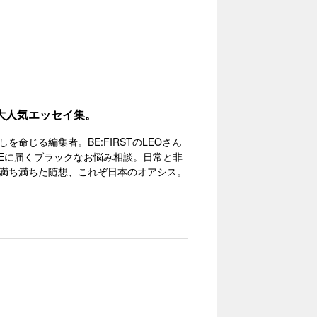
大人気エッセイ集。
命じる編集者。BE:FIRSTのLEOさん
VEに届くブラックなお悩み相談。日常と非
満ち満ちた随想、これぞ日本のオアシス。