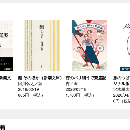
新潮文
鮨 そのほか（新潮文庫）
杏のパリ細うで繁盛記
旅のつば
阿川弘之／著
杏／著
ジナル版
2016/02/19
2026/03/18
沢木耕太
605円（税込）
1,760円（税込）
2020/04/
0円（税
書籍