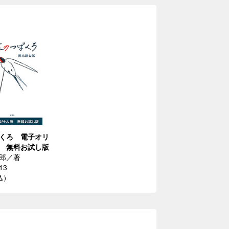
くろ 電子オリ
 無料お試し版
郎／著
13
込）