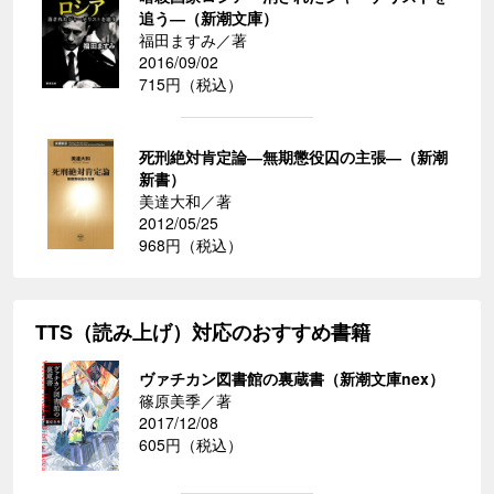
追う―（新潮文庫）
福田ますみ／著
2016/09/02
715円（税込）
死刑絶対肯定論―無期懲役囚の主張―（新潮
新書）
美達大和／著
2012/05/25
968円（税込）
TTS（読み上げ）対応のおすすめ書籍
ヴァチカン図書館の裏蔵書（新潮文庫nex）
篠原美季／著
2017/12/08
605円（税込）