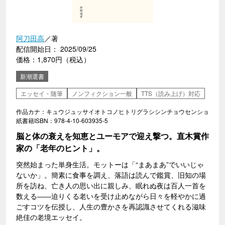
阿刀田高
／著
配信開始日： 2025/09/25
価格：1,870円（税込）
新潮選書
エッセイ・随筆
ノンフィクション一般
TTS（読み上げ）対応
作品カナ：キュウジュッサイオトコノヒトリグラシシンチョウセンショ
紙書籍ISBN：978-4-10-603935-5
脳と体の衰えを知恵とユーモアで迎え撃つ。直木賞作
家の「老年のヒント」。
突然始まった単身生活。モットーは「“まあまあ”でいいじゃ
ないか」。簡素に食事を調え、落語は読んで鑑賞、旧知の場
所を訪ね、亡き人の思い出に親しみ、眠れぬ夜は百人一首を
数える――迫りくる老いを受け止めながら日々を軽やかに過
ごすコツを伝授し、人生の豊かさを再認識させてくれる滋味
絶佳の老境エッセイ。