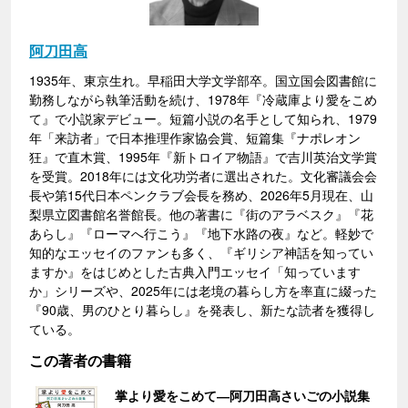
阿刀田高
1935年、東京生れ。早稲田大学文学部卒。国立国会図書館に
勤務しながら執筆活動を続け、1978年『冷蔵庫より愛をこめ
て』で小説家デビュー。短篇小説の名手として知られ、1979
年「来訪者」で日本推理作家協会賞、短篇集『ナポレオン
狂』で直木賞、1995年『新トロイア物語』で吉川英治文学賞
を受賞。2018年には文化功労者に選出された。文化審議会会
長や第15代日本ペンクラブ会長を務め、2026年5月現在、山
梨県立図書館名誉館長。他の著書に『街のアラベスク』『花
あらし』『ローマへ行こう』『地下水路の夜』など。軽妙で
知的なエッセイのファンも多く、『ギリシア神話を知ってい
ますか』をはじめとした古典入門エッセイ「知っています
か」シリーズや、2025年には老境の暮らし方を率直に綴った
『90歳、男のひとり暮らし』を発表し、新たな読者を獲得し
ている。
この著者の書籍
掌より愛をこめて―阿刀田高さいごの小説集