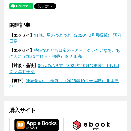
関連記事
【エッセイ】
91歳、男のつれづれ（2026年3月号掲載） 阿刀
田高
【エッセイ】
些細なれども日常の＋と－／会いたいなあ、あ
の人に（2025年11月号掲載） 阿刀田高
【対談・鼎談】
90代の歩き方（2025年10月号掲載） 阿刀田
高 × 黒井千次
【書評】
独居老人の「暢気」（2025年10月号掲載） 川本三
郎
購入サイト